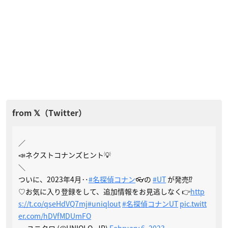
／
📣ネクストコナンズヒント💡
＼
ついに、2023年4月‥
#名探偵コナン
👓の
#UT
が発売⁉
♡お気に入り登録をして、追加情報をお見逃しなく👉
http
s://t.co/qseHdVQ7mj
#uniqlout
#名探偵コナンUT
pic.twitt
er.com/hDVfMDUmFO