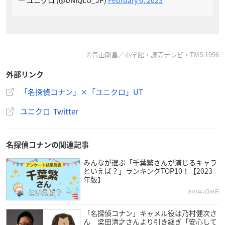
— ユニクロ (@UNIQLO_JP)
February 6, 2023
©青山剛昌／小学館・読売テレビ・TMS 1996
外部リンク
「名探偵コナン」×「ユニクロ」UT
ユニクロ Twitter
名探偵コナンの関連記事
みんなが選ぶ「千葉繁さんが演じるキャラ
といえば？」ランキングTOP10！【2023
年版】
2023年2月04日
「名探偵コナン」キャメル役は乃村健次さ
ん 梁田清之さんより引き継ぎ「安心して