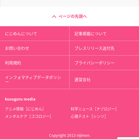
ページの先頭へ
にじめんについて
記事掲載について
お問い合わせ
プレスリリース送付先
利用規約
プライバシーポリシー
インフォマティブデータポリシ
運営会社
ー
kusuguru
media
アニメ情報［にじめん］
科学ニュース［ナゾロジー］
メンタルケア［ココロジー］
心理テスト［シンリ］
Copyright 2013 nijimen.