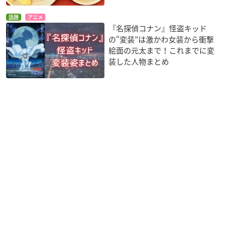
話題
アニメ
『名探偵コナン』怪盗キッド
の“変装”は激かわ女装から衝撃
絵面の元太まで！これまでに変
装した人物まとめ