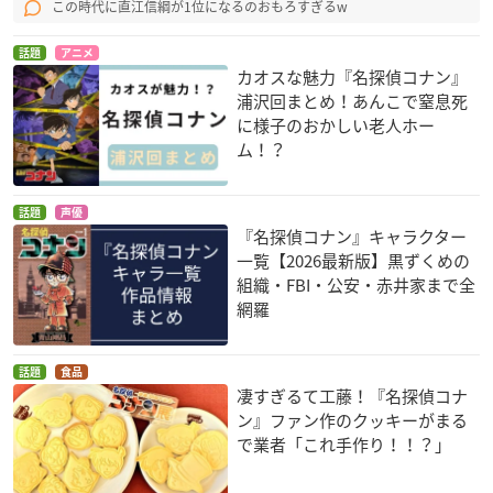
この時代に直江信綱が1位になるのおもろすぎるw
話題
アニメ
カオスな魅力『名探偵コナン』
浦沢回まとめ！あんこで窒息死
に様子のおかしい老人ホー
ム！？
話題
声優
『名探偵コナン』キャラクター
一覧【2026最新版】黒ずくめの
組織・FBI・公安・赤井家まで全
網羅
話題
食品
凄すぎるて工藤！『名探偵コナ
ン』ファン作のクッキーがまる
で業者「これ手作り！！？」