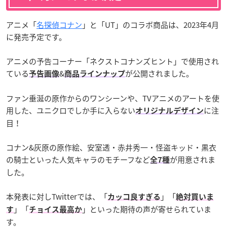
アニメ「
名探偵コナン
」と「UT」のコラボ商品は、2023年4月
に発売予定です。
アニメの予告コーナー「ネクストコナンズヒント」で使用され
ている
&
が公開されました。
予告画像
商品ラインナップ
ファン垂涎の原作からのワンシーンや、TVアニメのアートを使
用した、ユニクロでしか手に入らない
に注
オリジナルデザイン
目！
コナン&灰原の原作絵、安室透・赤井秀一・怪盗キッド・黒衣
の騎士といった人気キャラのモチーフなど
が用意されま
全7種
した。
本発表に対しTwitterでは、「
」「
カッコ良すぎる
絶対買いま
」「
」といった期待の声が寄せられていま
す
チョイス最高か
す。