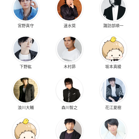
宮野真守
速水奨
諏訪部順一
下野紘
木村昴
坂本真綾
浪川大輔
森川智之
花江夏樹