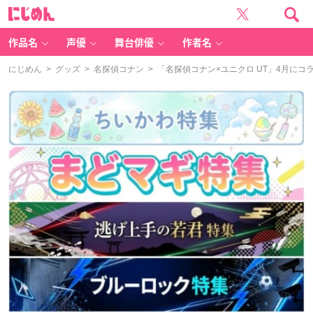
に
じ
め
ん
作品名
声優
舞台俳優
作者名
にじめん
>
グッズ
>
名探偵コナン
> 「名探偵コナン×ユニクロ UT」4月に