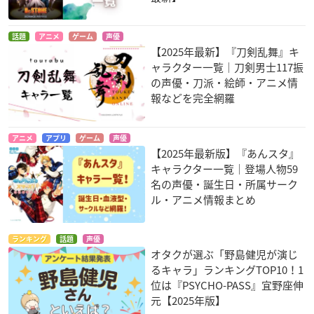
話題
アニメ
ゲーム
声優
【2025年最新】『刀剣乱舞』キ
ャラクター一覧｜刀剣男士117振
の声優・刀派・絵師・アニメ情
報などを完全網羅
アニメ
アプリ
ゲーム
声優
【2025年最新版】『あんスタ』
キャラクター一覧｜登場人物59
名の声優・誕生日・所属サーク
ル・アニメ情報まとめ
ランキング
話題
声優
オタクが選ぶ「野島健児が演じ
るキャラ」ランキングTOP10！1
位は『PSYCHO-PASS』宜野座伸
元【2025年版】