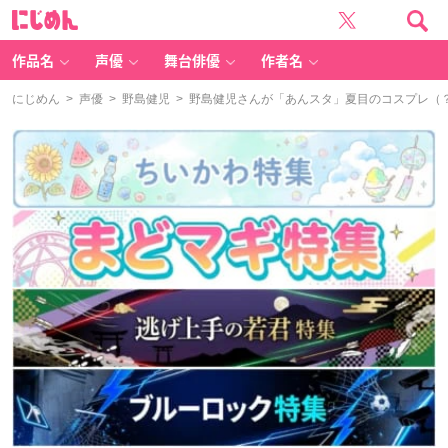
に
じ
め
ん
作品名
声優
舞台俳優
作者名
にじめん
>
声優
>
野島健児
> 野島健児さんが「あんスタ」夏目のコスプレ（