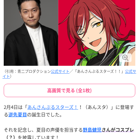
（引用：青二プロダクション
公式サイト
／「あんさんぶるスターズ！！」
公式サ
イト
）
高画質で見る (全1枚)
2月4日は「
あんさんぶるスターズ！
！（あんスタ）」に登場す
る
の誕生日でした。
逆先夏目
それを記念し、夏目の声優を担当する
野島健児
さんがコスプレ
を披露しています！
（？）