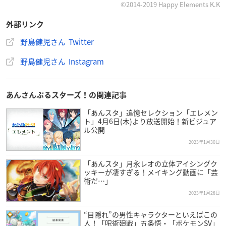
©2014-2019 Happy Elements K.K
外部リンク
野島健児さん Twitter
野島健児さん Instagram
あんさんぶるスターズ！の関連記事
「あんスタ」追憶セレクション「エレメン
ト」4月6日(木)より放送開始！新ビジュア
ル公開
2023年1月30日
「あんスタ」月永レオの立体アイシングク
ッキーが凄すぎる！メイキング動画に「芸
術だ…」
2023年1月28日
“目隠れ”の男性キャラクターといえばこの
人！「呪術廻戦」五条悟・「ポケモンSV」