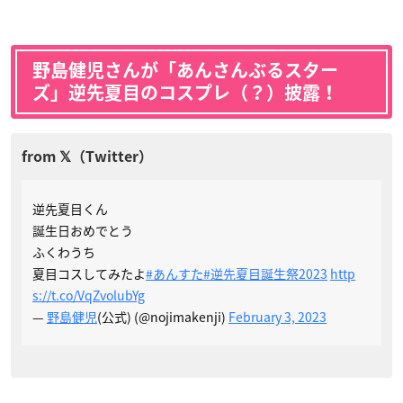
野島健児さんが「あんさんぶるスター
ズ」逆先夏目のコスプレ（？）披露！
逆先夏目くん
誕生日おめでとう
ふくわうち
夏目コスしてみたよ
#あんすた
#逆先夏目誕生祭2023
http
s://t.co/VqZvolubYg
—
野島健児
(公式) (@nojimakenji)
February 3, 2023