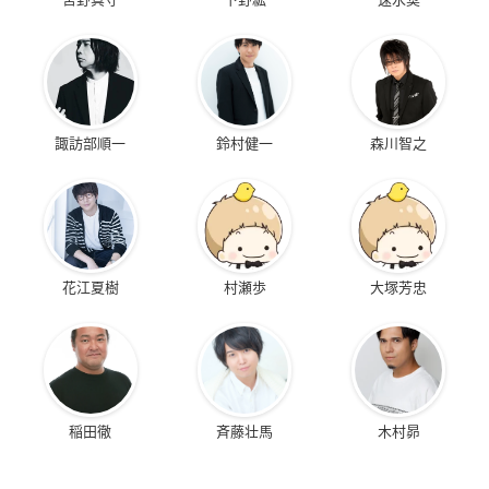
諏訪部順一
鈴村健一
森川智之
花江夏樹
村瀬歩
大塚芳忠
稲田徹
斉藤壮馬
木村昴