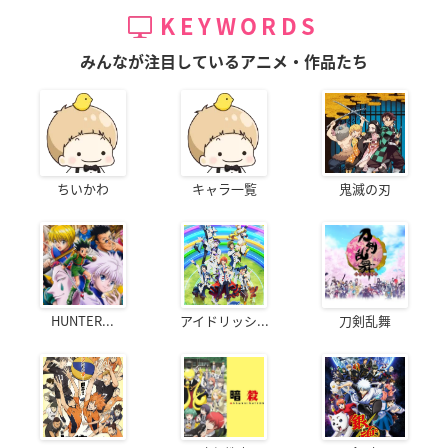
KEYWORDS
みんなが注目しているアニメ・作品たち
ちいかわ
キャラ一覧
鬼滅の刃
HUNTER...
アイドリッシ...
刀剣乱舞