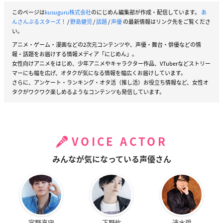
このページは
kusuguru株式会社
のにじめん編集部が作成・配信しています。
あ
んさんぶるスターズ！
/
野島健児
/
話題
/
声優
の最新情報はリンク先をご覧くださ
い。
アニメ・ゲーム・漫画などの2次元コンテンツや、声優・舞台・俳優などの情
報・話題をお届けする情報メディア「にじめん」。
女性向けアニメをはじめ、少年アニメやキャラクター作品、VTuberなどストリー
マーにも幅を広げ、オタクが気になる情報を幅広くお届けしています。
さらに、アンケート・ランキング・オタ活（推し活）お役立ち情報など、女性オ
タクがワクワク楽しめるようなコンテンツも発信しています。
VOICE ACTOR
みんなが気になっている声優さん
宮野真守
下野紘
速水奨