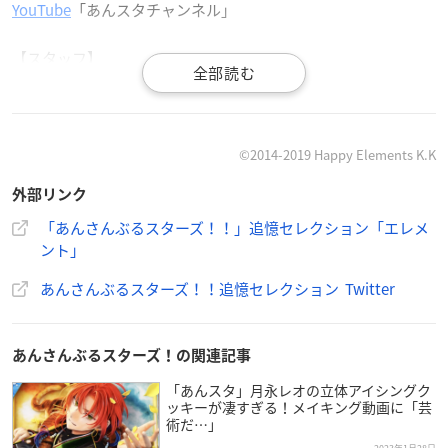
YouTube
「あんスタチャンネル」
【スタッフ】
監督：ヤマサキオサム
音楽：川井憲次
シリーズ構成・脚本：猪爪慎一
シナリオ原案：日日日
©2014-2019 Happy Elements K.K
アニメーション制作：ダンデライオンアニメーションスタジオ
外部リンク
製作：Happy Elements カカリアスタジオ
「あんさんぶるスターズ！！」追憶セレクション「エレメ
【キャスト】
ント」
朔間零：増田俊樹
あんさんぶるスターズ！！追憶セレクション Twitter
日々樹渉：江口拓也
深海奏汰：西山宏太朗
斎宮宗：高橋広樹
あんさんぶるスターズ！の関連記事
逆先夏目：野島健児
「あんスタ」月永レオの立体アイシングク
青葉つむぎ：石川界人
ッキーが凄すぎる！メイキング動画に「芸
天祥院英智：緑川光
術だ…」
乱凪砂：諏訪部順一