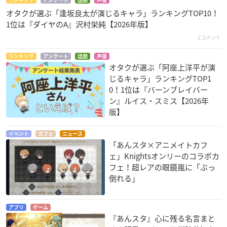
オタクが選ぶ「逢坂良太が演じるキャラ」ランキングTOP10！
1位は『ダイヤのA』沢村栄純【2026年版】
2コメント
ランキング
アンケート
話題
声優
オタクが選ぶ「阿座上洋平が演
じるキャラ」ランキングTOP1
0！1位は『バーンブレイバー
ン』ルイス・スミス【2026年
版】
イベント
カフェ
ニュース
「あんスタ×アニメイトカフ
ェ」Knightsオンリーのコラボカ
フェ！超レアの眼鏡嵐に「ぶっ
倒れる」
アプリ
ゲーム
『あんスタ』心に残る名言まと