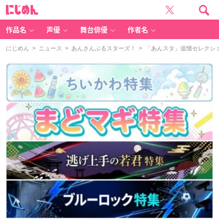
に
じ
め
ん
作品名
声優
舞台俳優
作者名
にじめん
>
ニュース
>
あんさんぶるスターズ！
> 「あんスタ」追憶セレクショ