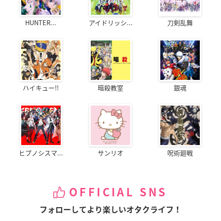
HUNTER...
アイドリッシ...
刀剣乱舞
ハイキュー!!
暗殺教室
銀魂
ヒプノシスマ...
サンリオ
呪術廻戦
OFFICIAL SNS
フォローしてより楽しいオタクライフ！