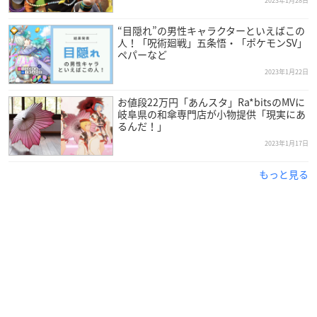
2023年1月28日
巴日和：花江夏樹
※敬称略
“目隠れ”の男性キャラクターといえばこの
人！「呪術廻戦」五条悟・「ポケモンSV」
ペパーなど
2023年1月22日
お値段22万円「あんスタ」Ra*bitsのMVに
岐阜県の和傘専門店が小物提供「現実にあ
るんだ！」
2023年1月17日
もっと見る