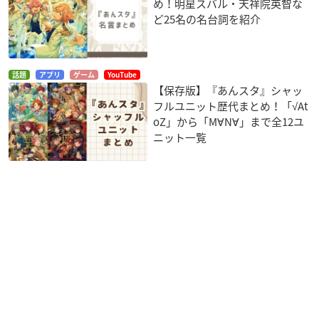
め！明星スバル・天祥院英智な
ど25名の名台詞を紹介
話題
アプリ
ゲーム
YouTube
【保存版】『あんスタ』シャッ
フルユニット歴代まとめ！「√At
oZ」から「M∀N∀」まで全12ユ
ニット一覧