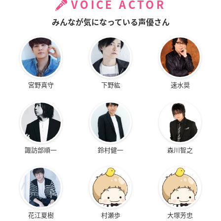
VOICE ACTOR
みんなが気になっている声優さん
宮野真守
下野紘
速水奨
諏訪部順一
鈴村健一
森川智之
花江夏樹
村瀬歩
大塚芳忠