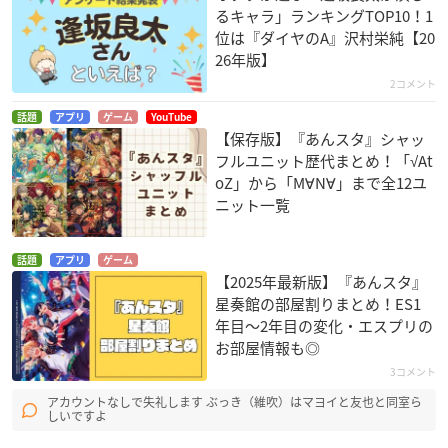
るキャラ」ランキングTOP10！1
位は『ダイヤのA』沢村栄純【20
26年版】
2コメント
話題
アプリ
ゲーム
YouTube
【保存版】『あんスタ』シャッ
フルユニット歴代まとめ！「√At
oZ」から「M∀N∀」まで全12ユ
ニット一覧
話題
アプリ
ゲーム
【2025年最新版】『あんスタ』
星奏館の部屋割りまとめ！ES1
年目〜2年目の変化・エスプリの
お部屋情報も◎
3コメント
アカウントなしで失礼します ぶっき（維吹）はマヨイと友也と同室ら
しいですよ