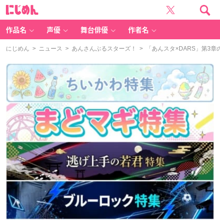
に
じ
め
ん
作品名
声優
舞台俳優
作者名
にじめん
>
ニュース
>
あんさんぶるスターズ！
> 「あんスタ×DARS」第