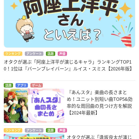
ランキング
アンケート
話題
声優
オタクが選ぶ「阿座上洋平が演じるキャラ」ランキングTOP1
0！1位は『バーンブレイバーン』ルイス・スミス【2026年版】
話題
アプリ
ゲーム
『あんスタ』楽曲の長さまと
め！ユニット別短い曲TOP5&効
率的な周回曲の見つけ方を解説
【2024年最新】
ランキング
アンケート
話題
声優
オタクが選ぶ「逢坂良太が演じ