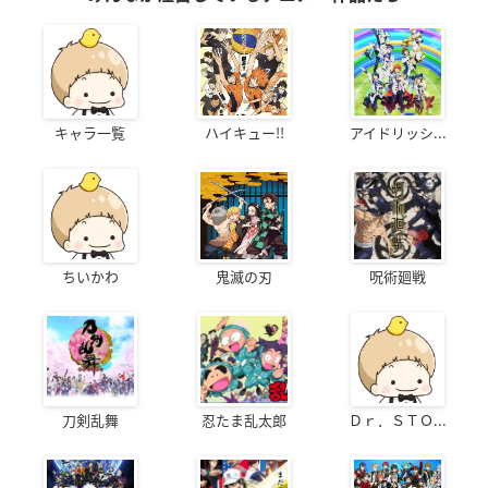
キャラ一覧
ハイキュー!!
アイドリッシ...
ちいかわ
鬼滅の刃
呪術廻戦
刀剣乱舞
忍たま乱太郎
Ｄｒ．ＳＴＯ...