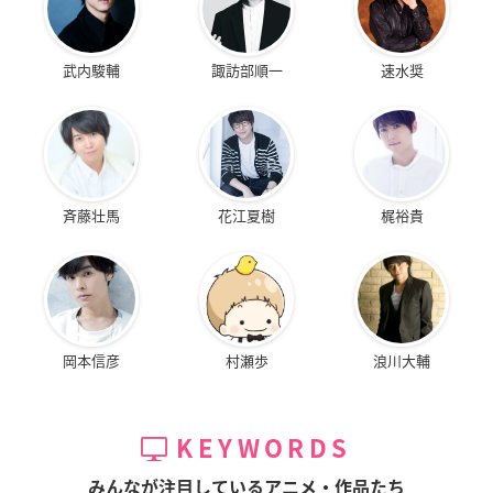
武内駿輔
諏訪部順一
速水奨
斉藤壮馬
花江夏樹
梶裕貴
岡本信彦
村瀬歩
浪川大輔
KEYWORDS
みんなが注目しているアニメ・作品たち