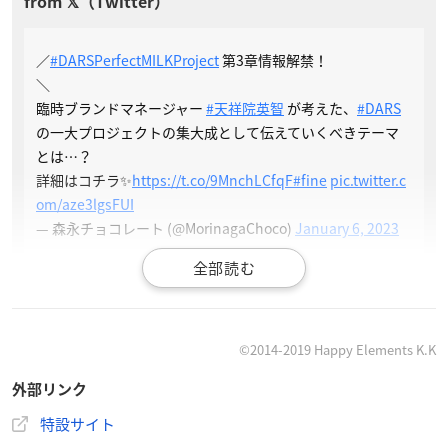
／
#DARSPerfectMILKProject
第3章情報解禁！
＼
臨時ブランドマネージャー
#天祥院英智
が考えた、
#DARS
の一大プロジェクトの集大成として伝えていくべきテーマ
とは…？
詳細はコチラ✨
https://t.co/9MnchLCfqF
#fine
pic.twitter.c
om/aze3lgsFUI
— 森永チョコレート (@MorinagaChoco)
January 6, 2023
©2014-2019 Happy Elements K.K
外部リンク
特設サイト