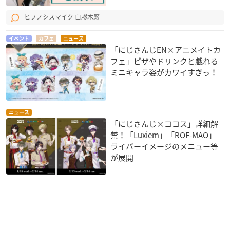
ヒプノシスマイク 白膠木簓
イベント
カフェ
ニュース
「にじさんじEN×アニメイトカ
フェ」ピザやドリンクと戯れる
ミニキャラ姿がカワイすぎっ！
ニュース
「にじさんじ×ココス」詳細解
禁！「Luxiem」「ROF-MAO」
ライバーイメージのメニュー等
が展開