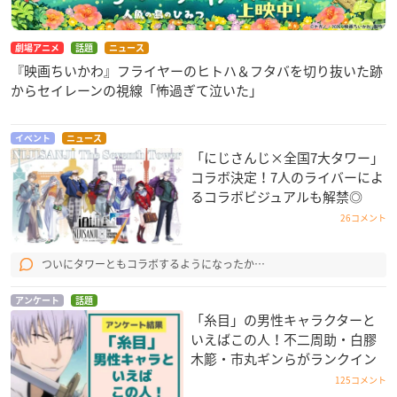
劇場アニメ
話題
ニュース
『映画ちいかわ』フライヤーのヒトハ＆フタバを切り抜いた跡
からセイレーンの視線「怖過ぎて泣いた」
イベント
ニュース
「にじさんじ×全国7大タワー」
コラボ決定！7人のライバーによ
るコラボビジュアルも解禁◎
26コメント
ついにタワーともコラボするようになったか…
アンケート
話題
「糸目」の男性キャラクターと
いえばこの人！不二周助・白膠
木簓・市丸ギンらがランクイン
125コメント