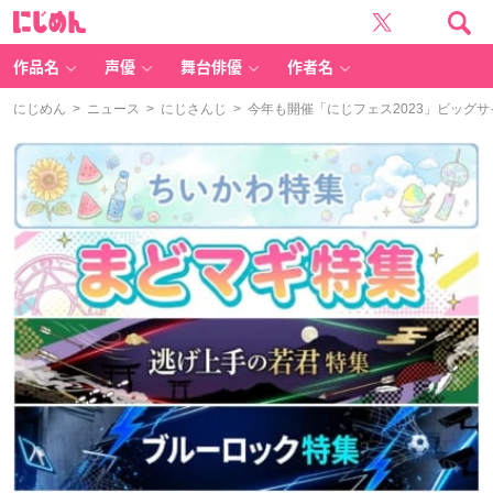
に
じ
め
ん
作品名
声優
舞台俳優
作者名
にじめん
>
ニュース
>
にじさんじ
> 今年も開催「にじフェス2023」ビッグサイト