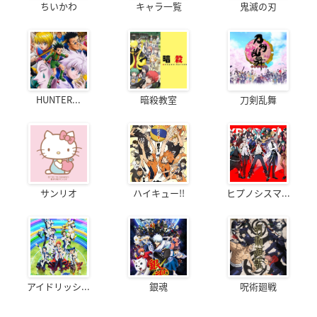
ちいかわ
キャラ一覧
鬼滅の刃
HUNTER...
暗殺教室
刀剣乱舞
サンリオ
ハイキュー!!
ヒプノシスマ...
アイドリッシ...
銀魂
呪術廻戦