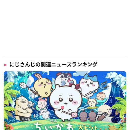
定✨】
2/8(水)21:00から、以下チャンネルで同時に配信を実施いた
します。ぜひご覧ください！
ライブイベント配信▼
https://t.co/HWtaAyzghT
コメンタリー配信▼
https://t.co/W7GiHhcwRt
https://t.co/V
VS2Mzhjd6
#にじさんじ5周年
pic.twitter.com/Bcnos6rLjJ
— にじさんじ公式🌈🕒 (@nijisanji_app)
February 3, 2023
にじさんじの関連ニュースランキング