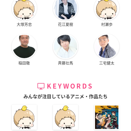
大塚芳忠
花江夏樹
村瀬歩
稲田徹
斉藤壮馬
三宅健太
KEYWORDS
みんなが注目しているアニメ・作品たち