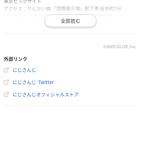
東京ビッグサイト
アクセス：りんかい線 「国際展示場」駅下車 徒歩約7分
ゆりかもめ 「東京ビッグサイト」駅下車 徒歩約3分
【チケット情報】
後日発表
©ANYCOLOR, Inc.
外部リンク
にじさんじ
【「
にじさんじ
フェス2023」開催決定！🎉】
にじさんじ Twitter
2023年12月 東京ビッグサイトにて「にじさんじフェス202
3」の開催が決定いたしました！
にじさんじオフィシャルストア
プレスリリースはこちら▼
https://t.co/VVS2Mzhjd6
#にじさんじ5周年
pic.twitter.com/Vyrt20SKZL
— にじさんじ公式🌈🕒 (@nijisanji_app)
February 3, 2023
【「initial step in NIJISANJI」配信・コメンタリー実施決