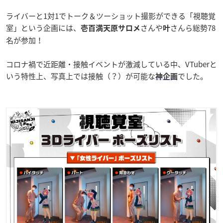
ライバーと1対1でトーク＆ツーショット撮影ができる「視聴覚
室」という企画には、
さんや
さんら総勢78
壱百満天原サロメ
叶
名が参加！
コロナ禍で近距離・接触イベントが激減している中、VTuberと
いう特性上、写真上では接触（？）が可能な
でした。
神企画