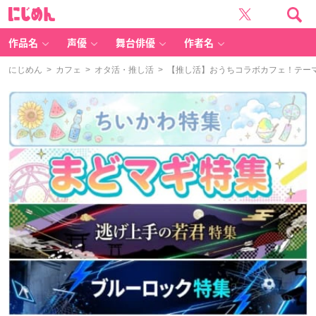
に
じ
め
ん
作品名
声優
舞台俳優
作者名
にじめん
>
カフェ
>
オタ活・推し活
> 【推し活】おうちコラボカフェ！テー