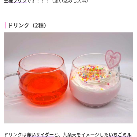
です！！！（思い込みも大事）
王様プリン
ドリンク（2種）
ドリンクは
と、九条天をイメージした
赤いサイダー
いちごミル