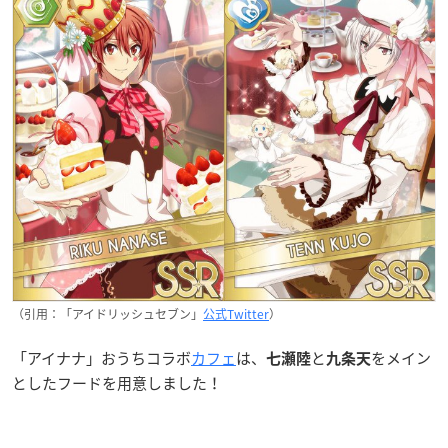
（引用：「アイドリッシュセブン」
公式Twitter
）
「アイナナ」おうちコラボ
カフェ
は、
と
をメイン
七瀬陸
九条天
としたフードを用意しました！