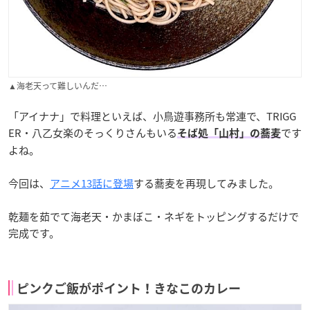
▲海老天って難しいんだ…
「アイナナ」で料理といえば、小鳥遊事務所も常連で、TRIGG
ER・八乙女楽のそっくりさんもいる
です
そば処「山村」の蕎麦
よね。
今回は、
アニメ13話に登場
する蕎麦を再現してみました。
乾麺を茹でて海老天・かまぼこ・ネギをトッピングするだけで
完成です。
ピンクご飯がポイント！きなこのカレー