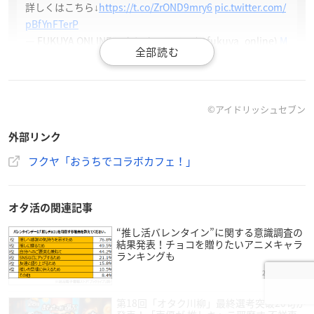
詳しくはこちら↓
https://t.co/ZrOND9mry6
pic.twitter.com/
pBfYnFTerP
— FUKUYA ONLINE フクヤオンライン (@fukuya_online)
M
ay 22, 2020
©︎アイドリッシュセブン
外部リンク
フクヤ「おうちでコラボカフェ！」
オタ活の関連記事
“推し活バレンタイン”に関する意識調査の
結果発表！チョコを贈りたいアニメキャラ
ランキングも
2023年1月31日
第18回「オタク川柳」最終選考突破20句が