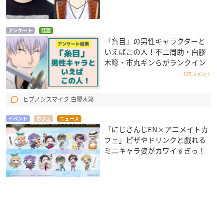
アンケート
話題
「糸目」の男性キャラクターと
いえばこの人！不二周助・白膠
木簓・市丸ギンらがランクイン
125コメント
ヒプノシスマイク 白膠木簓
イベント
カフェ
ニュース
「にじさんじEN×アニメイトカ
フェ」ピザやドリンクと戯れる
ミニキャラ姿がカワイすぎっ！