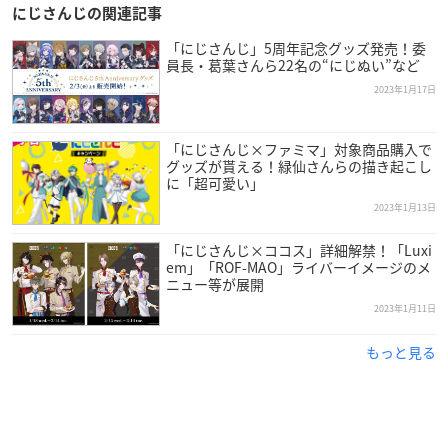
【発売日】
にじさんじの関連記事
2023年1月31日(火)
「にじさんじ」5周年記念グッズ発売！委
員長・葛葉さんら22名の“にじぬい”など
【発売地区】
2023年1月17日
全国
※コンビニエンスストア・駅売店限定（遊技場・アミューズ施
「にじさんじ×ファミマ」対象商品購入で
設除く）
グッズが貰える！緑仙さんらの描き起こし
に「超可愛い」
【内容量】
2023年1月13日
44g
「にじさんじ×ココス」詳細解禁！「Luxi
em」「ROF-MAO」ライバーイメージのメ
【価格】
ニュー等が展開
オープン価格
2023年1月11日
※想定小売価格 116円前後(税込)
もっと見る