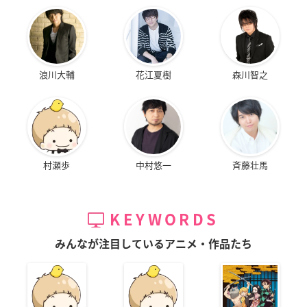
浪川大輔
花江夏樹
森川智之
村瀬歩
中村悠一
斉藤壮馬
KEYWORDS
みんなが注目しているアニメ・作品たち