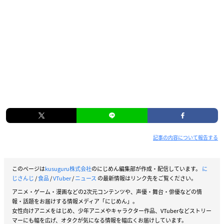
記事の内容について報告する
このページは
kusuguru株式会社
のにじめん編集部が作成・配信しています。
に
じさんじ
/
食品
/
VTuber
/
ニュース
の最新情報はリンク先をご覧ください。
アニメ・ゲーム・漫画などの2次元コンテンツや、声優・舞台・俳優などの情
報・話題をお届けする情報メディア「にじめん」。
女性向けアニメをはじめ、少年アニメやキャラクター作品、VTuberなどストリー
マーにも幅を広げ、オタクが気になる情報を幅広くお届けしています。