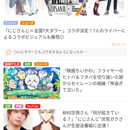
イベント
ニュース
「にじさんじ×全国7大タワー」コラボ決定！7人のライバーに
よるコラボビジュアルも解禁◎
26コメント
ついにタワーともコラボするようになったか…
劇場アニメ
話題
ニュース
『映画ちいかわ』フライヤーの
ヒトハ＆フタバを切り抜いた跡
からセイレーンの視線「怖過ぎ
て泣いた」
話題
声優
YouTube
仲村宗悟さん「何が起きてい
る？」“にじさんじ”伏見ガクさ
んが生放送番組に出演！