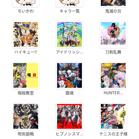
ちいかわ
キャラ一覧
鬼滅の刃
ハイキュー!!
アイドリッシ...
刀剣乱舞
暗殺教室
銀魂
HUNTER...
呪術廻戦
ヒプノシスマ...
テニスの王子様