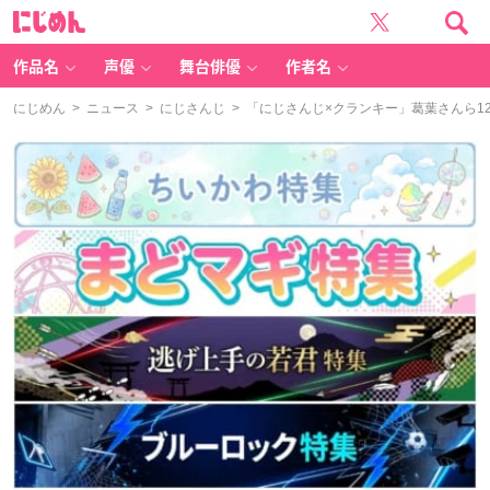
に
じ
め
ん
作品名
声優
舞台俳優
作者名
にじめん
>
ニュース
>
にじさんじ
> 「にじさんじ×クランキー」葛葉さんら