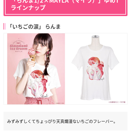
「らんま1/2×MAYLA（マイラ）」ゆめT
ラインナップ
「いちごの涙」 らんま
みずみずしくてちょっぴり天真爛漫ないちごのフレーバー。