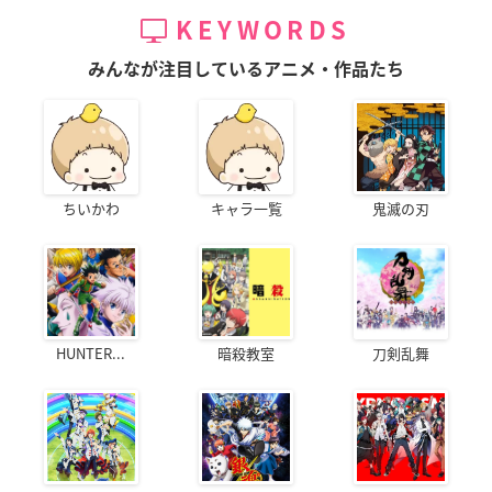
KEYWORDS
みんなが注目しているアニメ・作品たち
ちいかわ
キャラ一覧
鬼滅の刃
HUNTER...
暗殺教室
刀剣乱舞