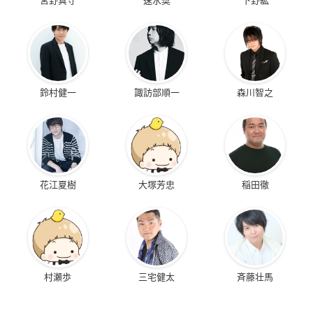
鈴村健一
諏訪部順一
森川智之
花江夏樹
大塚芳忠
稲田徹
村瀬歩
三宅健太
斉藤壮馬