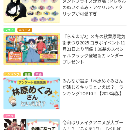
メントプライズが登場！Pちゃん
のぬいぐるみ・アクリルヘアク
リップが可愛すぎ
フェア
ニュース
『らんま1/2』×冬の秋葉原電気
街まつり2025 コラボイベント11
月21日より開催！36基のスペシ
ャルフラッグ登場＆カレンダー
プレゼント
ランキング
話題
声優
みんなが選ぶ「林原めぐみさん
が演じるキャラといえば？」ラ
ンキングTOP10！【2023年版】
アニメ
令和はリメイクアニメが大ブー
ム！？『らんま1/2』『ベルば