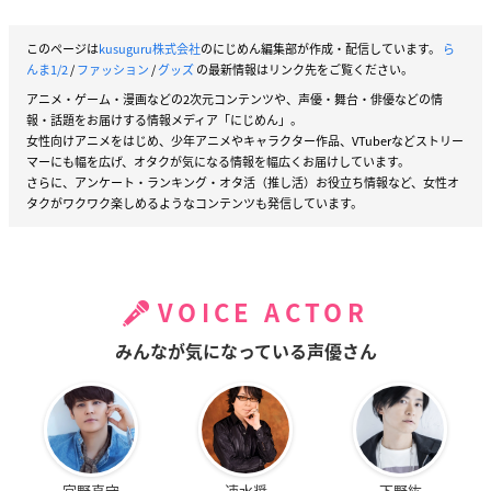
このページは
kusuguru株式会社
のにじめん編集部が作成・配信しています。
ら
んま1/2
/
ファッション
/
グッズ
の最新情報はリンク先をご覧ください。
アニメ・ゲーム・漫画などの2次元コンテンツや、声優・舞台・俳優などの情
報・話題をお届けする情報メディア「にじめん」。
女性向けアニメをはじめ、少年アニメやキャラクター作品、VTuberなどストリー
マーにも幅を広げ、オタクが気になる情報を幅広くお届けしています。
さらに、アンケート・ランキング・オタ活（推し活）お役立ち情報など、女性オ
タクがワクワク楽しめるようなコンテンツも発信しています。
VOICE ACTOR
みんなが気になっている声優さん
宮野真守
速水奨
下野紘