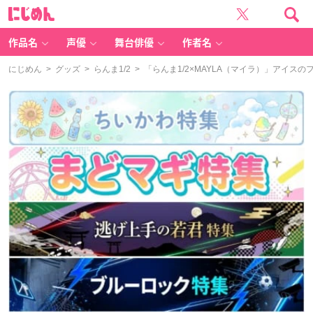
に
じ
め
ん
作品名
声優
舞台俳優
作者名
にじめん
>
グッズ
>
らんま1/2
> 「らんま1/2×MAYLA（マイラ）」アイ