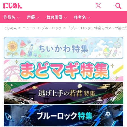
に
じ
め
ん
作品名
声優
舞台俳優
作者名
にじめん
>
ニュース
>
ブルーロック
> 「ブルーロック」蜂楽らのスーツ姿に