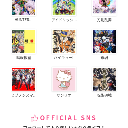
HUNTER...
アイドリッシ...
刀剣乱舞
暗殺教室
ハイキュー!!
銀魂
ヒプノシスマ...
サンリオ
呪術廻戦
OFFICIAL SNS