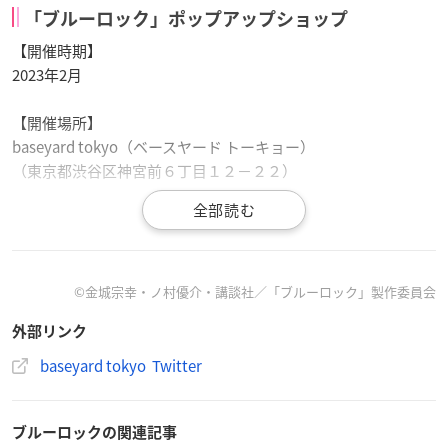
「ブルーロック」ポップアップショップ
【開催時期】
2023年2月
【開催場所】
baseyard tokyo（ベースヤード トーキョー）
（東京都渋谷区神宮前６丁目１２−２２）
TVアニメ『
#ブルーロック
』のポップアップショップがベー
©金城宗幸・ノ村優介・講談社／「ブルーロック」製作委員会
スヤードトーキョーにて2023年2月に開催決定！
外部リンク
サッカーの「チーム遠征」をテーマに会場限定の描き下ろ
しイラストが登場！次の目的地へと向かう個性豊かな＂臨
baseyard tokyo Twitter
む姿＂にご注目ください！
詳細は後日発表！
pic.twitter.com/hwhfVqEwDB
ブルーロックの関連記事
— baseyard tokyo (@CULTURE48830430)
January 17, 202