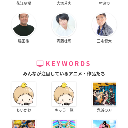
花江夏樹
大塚芳忠
村瀬歩
稲田徹
斉藤壮馬
三宅健太
KEYWORDS
みんなが注目しているアニメ・作品たち
ちいかわ
キャラ一覧
鬼滅の刃