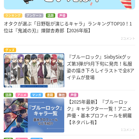
ランキング
アンケート
話題
声優
オタクが選ぶ「日野聡が演じるキャラ」ランキングTOP10！1
位は『鬼滅の刃』煉󠄁獄杏寿郎【2026年版】
2コメント
グッズ
『ブルーロック』SixbySixグッ
ズ第3弾が9月下旬に発売！私服
姿の描き下ろしイラストで全8ア
イテムが登場
話題
アニメ
マンガ
書籍
舞台
声優
【2025年最新】『ブルーロッ
ク』キャラクター一覧！アニメ
声優・基本プロフィールを網羅
【ネタバレ有】
1コメント