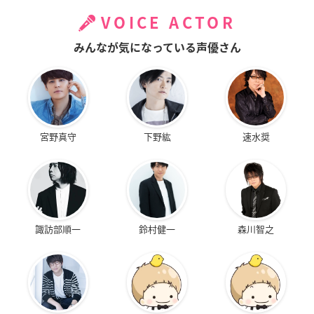
VOICE ACTOR
みんなが気になっている声優さん
宮野真守
下野紘
速水奨
諏訪部順一
鈴村健一
森川智之