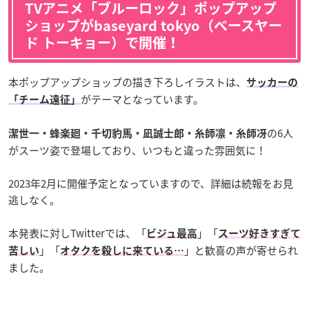
TVアニメ「ブルーロック」ポップアップ
ショップがbaseyard tokyo（ベースヤー
ド トーキョー）で開催！
本ポップアップショップの描き下ろしイラストは、
サッカーの
がテーマとなっています。
「チーム遠征」
の6人
潔世一・蜂楽廻・千切豹馬・凪誠士郎・糸師凛・糸師冴
がスーツ姿で登場しており、いつもと違った雰囲気に！
2023年2月に開催予定となっていますので、詳細は続報をお見
逃しなく。
本発表に対しTwitterでは、「
」「
ビジュ最高
スーツ好きすぎて
」「
」と歓喜の声が寄せられ
苦しい
オタクを殺しに来ている…
ました。