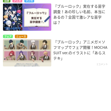
話題
アニメ
マンガ
『ブルーロック』実在する苗字
調査！あの珍しい名前、本当に
あるの？全国で激レアな苗字
は？
フェア
ニュース
『ブルーロック』アニメガ×ソ
フマップでフェア開催！MOCHA
SUIT ver.のイラストに「あらス
テキ」
1コメント