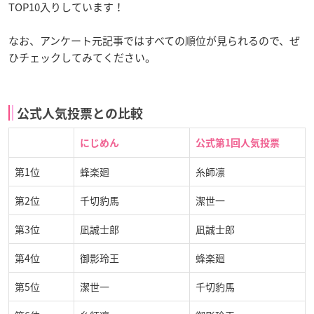
TOP10入りしています！
なお、アンケート元記事ではすべての順位が見られるので、ぜ
ひチェックしてみてください。
公式人気投票との比較
にじめん
公式第1回人気投票
第1位
蜂楽廻
糸師凛
第2位
千切豹馬
潔世一
第3位
凪誠士郎
凪誠士郎
第4位
御影玲王
蜂楽廻
第5位
潔世一
千切豹馬