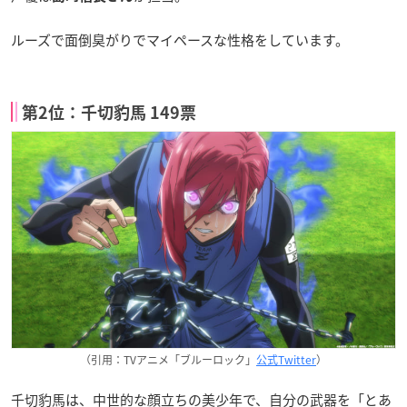
ルーズで面倒臭がりでマイペースな性格をしています。
第2位：千切豹馬 149票
（引用：TVアニメ「ブルーロック」
公式Twitter
）
千切豹馬は、中世的な顔立ちの美少年で、自分の武器を「とあ