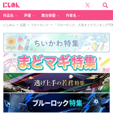
に
じ
め
ん
作品名
声優
舞台俳優
作者名
にじめん
>
話題
>
ブルーロック
> 「ブルーロック」人気キャラランキングTO