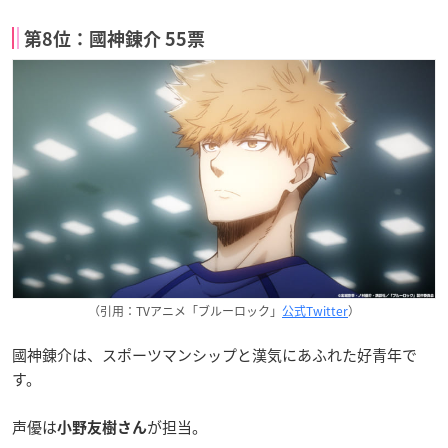
第8位：國神錬介 55票
（引用：TVアニメ「ブルーロック」
公式Twitter
）
國神錬介は、スポーツマンシップと漢気にあふれた好青年で
す。
声優は
が担当。
小野友樹さん