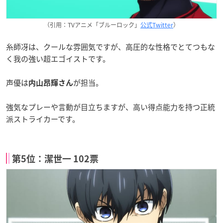
（引用：TVアニメ「ブルーロック」
公式Twitter
）
糸師冴は、クールな雰囲気ですが、高圧的な性格でとてつもな
く我の強い超エゴイストです。
声優は
が担当。
内山昂輝さん
強気なプレーや言動が目立ちますが、高い得点能力を持つ正統
派ストライカーです。
第5位：潔世一 102票