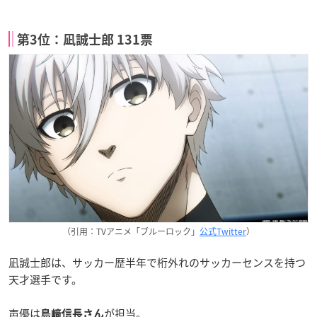
第3位：凪誠士郎 131票
（引用：TVアニメ「ブルーロック」
公式Twitter
）
凪誠士郎は、サッカー歴半年で桁外れのサッカーセンスを持つ
天才選手です。
声優は
が担当。
島﨑信長さん