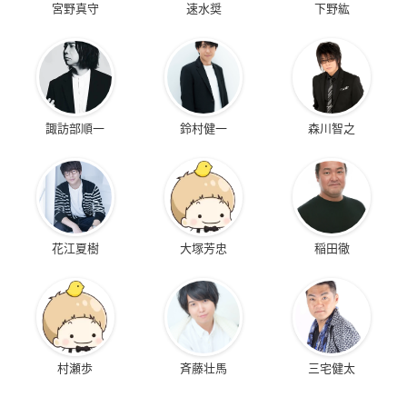
宮野真守
速水奨
下野紘
諏訪部順一
鈴村健一
森川智之
花江夏樹
大塚芳忠
稲田徹
村瀬歩
斉藤壮馬
三宅健太