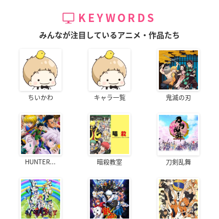
KEYWORDS
みんなが注目しているアニメ・作品たち
ちいかわ
キャラ一覧
鬼滅の刃
HUNTER...
暗殺教室
刀剣乱舞