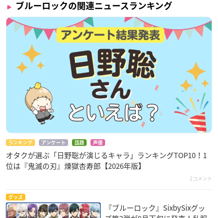
ブルーロックの関連ニュースランキング
ランキング
アンケート
話題
声優
オタクが選ぶ「日野聡が演じるキャラ」ランキングTOP10！1
位は『鬼滅の刃』煉󠄁獄杏寿郎【2026年版】
2コメント
グッズ
『ブルーロック』SixbySixグッ