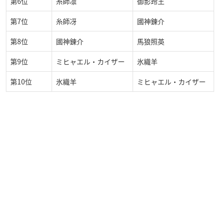
第6位
糸師凛
御影玲王
第7位
糸師冴
國神錬介
第8位
國神錬介
馬狼照英
第9位
ミヒャエル・カイザー
氷織羊
第10位
氷織羊
ミヒャエル・カイザー