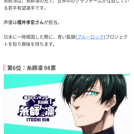
糸師冴は、糸師凛の兄で、世界中のクラブチームが注目してい
る若手有望選手です。
声優は
が担当。
櫻井孝宏さん
日本に一時帰国した際に、青い監獄(
ブルーロック
)プロジェク
トを知り興味を持ちます。
第6位：糸師凛 98票