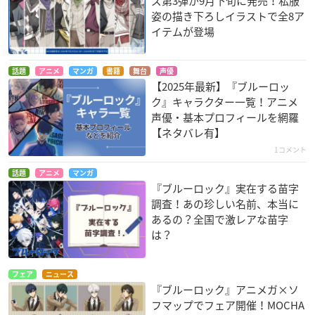
ズ第3弾が9月下旬に発売！私服
姿の描き下ろしイラストで全8ア
イテムが登場
話題
アニメ
マンガ
書籍
舞台
声優
【2025年最新】『ブルーロッ
ク』キャラクター一覧！アニメ
声優・基本プロフィールを網羅
【ネタバレ有】
1コメント
話題
アニメ
マンガ
『ブルーロック』実在する苗字
調査！あの珍しい名前、本当に
あるの？全国で激レアな苗字
は？
フェア
ニュース
『ブルーロック』アニメガ×ソ
フマップでフェア開催！MOCHA