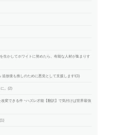
憶を生かしてホワイトに努めたら、有能な人材が集まりす
 追放後も推しのために悪党として支援します!(3)
。(2)
改変できる件 ~ハズレ才能【翻訳】で気付けば世界最強
1)