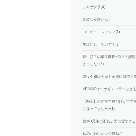
シキザクラ(4)
食欲しか勝たん！
コイビト・スワップ(1)
すぱいしーでいず！ 2
転生領主の優良開拓~前世の記
ぎました~(6)
悪役令嬢は今日も華麗に暗躍する
VRMMOはウサギマフラーとともに
【翻訳】の才能で俺だけが世界を
になってました~(1)
警察3兄弟は不良少女に甘すぎる(
私のかわいいレジ袋ねこ