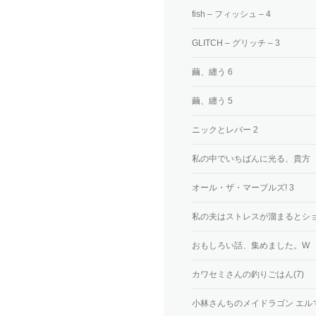
fish – フィッシュ – 4
GLITCH – グリッチ – 3
繭、纏う 6
繭、纏う 5
ニックとレバー 2
私の中でいちばんに光る、貴方
オール・ザ・マーブルズ! 3
私の夫はストレスが溜まるとシ
おもしろい話、集めました。W
カワセミさんの釣りごはん(7)
小林さんちのメイドラゴン エルマ