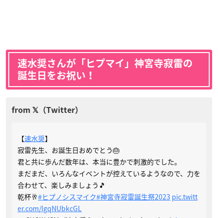
速水奨さんが「ヒプマイ」神宮寺寂雷の
誕生日をお祝い！
【
速水奨
】
寂雷先生、お誕生日おめでとう🎂
君と共に歩んだ数年は、本当に豊かで刺激的でした。
まだまだ、いろんなイベントが控えているようなので、力を
合わせて、楽しみましょう🎵
乾杯🥂
#ヒプノシスマイク
#神宮寺寂雷誕生祭2023
pic.twitt
er.com/lgqNUbkcGL