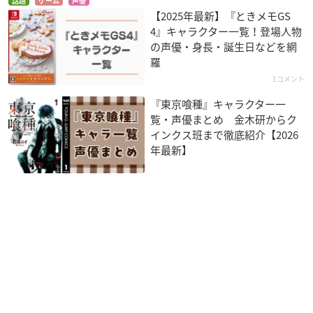
話題
ゲーム
声優
【2025年最新】『ときメモGS
4』キャラクター一覧！登場人物
の声優・身長・誕生日などを網
羅
1コメント
『東京喰種』キャラクター一
覧・声優まとめ 金木研からク
インクス班まで徹底紹介【2026
年最新】