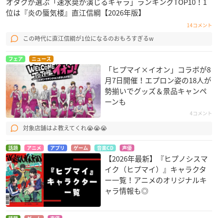
オタクが選ぶ「速水奨が演じるキャラ」ランキングTOP10！1
位は『炎の蜃気楼』直江信綱【2026年版】
14コメント
この時代に直江信綱が1位になるのおもろすぎるw
フェア
ニュース
「ヒプマイ×イオン」コラボが8
月7日開催！エプロン姿の18人が
勢揃いでグッズ＆景品キャンペ
ーンも
4コメント
対象店舗はよ教えてくれ😭😭😭
話題
アニメ
アプリ
ゲーム
音楽CD
声優
【2026年最新】『ヒプノシスマ
イク（ヒプマイ）』キャラクタ
ー一覧！アニメのオリジナルキ
ャラ情報も◎