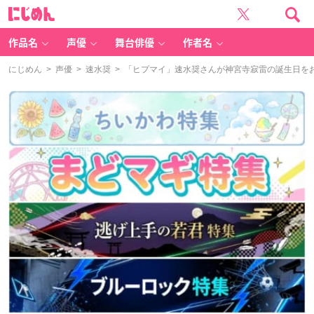
に
じ
め
ん
作品名
声優
舞台俳優
作者名
にじめん
>
声優
>
速水奨
> 「ヒプマイ」速水奨さんが神宮寺寂雷の誕生日を