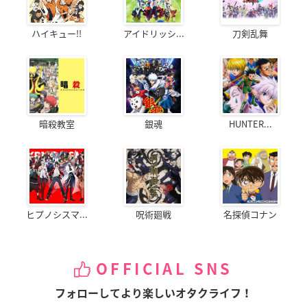
ハイキュー!!
アイドリッシ...
刀剣乱舞
暗殺教室
銀魂
HUNTER...
ヒプノシスマ...
呪術廻戦
名探偵コナン
OFFICIAL SNS
フォローしてより楽しいオタクライフ！