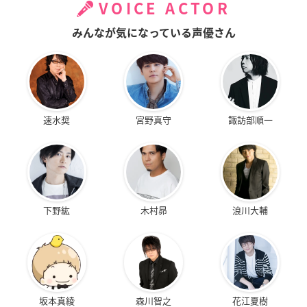
VOICE ACTOR
みんなが気になっている声優さん
速水奨
宮野真守
諏訪部順一
下野紘
木村昴
浪川大輔
坂本真綾
森川智之
花江夏樹