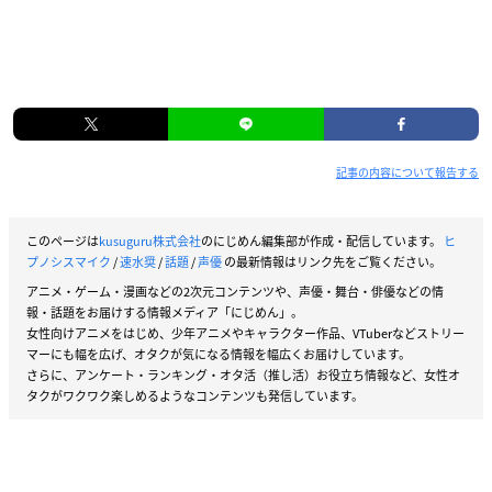
記事の内容について報告する
このページは
kusuguru株式会社
のにじめん編集部が作成・配信しています。
ヒ
プノシスマイク
/
速水奨
/
話題
/
声優
の最新情報はリンク先をご覧ください。
アニメ・ゲーム・漫画などの2次元コンテンツや、声優・舞台・俳優などの情
報・話題をお届けする情報メディア「にじめん」。
女性向けアニメをはじめ、少年アニメやキャラクター作品、VTuberなどストリー
マーにも幅を広げ、オタクが気になる情報を幅広くお届けしています。
さらに、アンケート・ランキング・オタ活（推し活）お役立ち情報など、女性オ
タクがワクワク楽しめるようなコンテンツも発信しています。