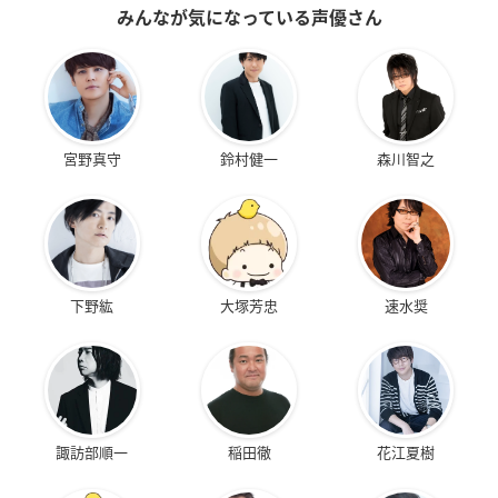
みんなが気になっている声優さん
宮野真守
鈴村健一
森川智之
下野紘
大塚芳忠
速水奨
諏訪部順一
稲田徹
花江夏樹