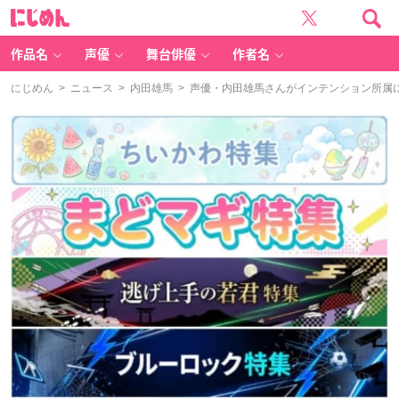
に
じ
め
ん
作品名
声優
舞台俳優
作者名
にじめん
>
ニュース
>
内田雄馬
> 声優・内田雄馬さんがインテンション所属