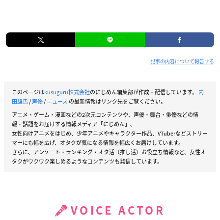
記事の内容について報告する
このページは
kusuguru株式会社
のにじめん編集部が作成・配信しています。
内
田雄馬
/
声優
/
ニュース
の最新情報はリンク先をご覧ください。
アニメ・ゲーム・漫画などの2次元コンテンツや、声優・舞台・俳優などの情
報・話題をお届けする情報メディア「にじめん」。
女性向けアニメをはじめ、少年アニメやキャラクター作品、VTuberなどストリー
マーにも幅を広げ、オタクが気になる情報を幅広くお届けしています。
さらに、アンケート・ランキング・オタ活（推し活）お役立ち情報など、女性オ
タクがワクワク楽しめるようなコンテンツも発信しています。
VOICE ACTOR