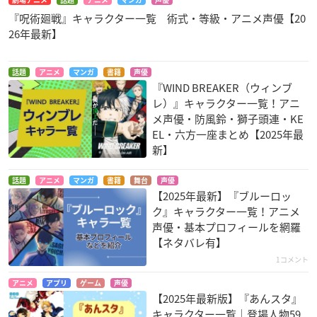
劇場アニメ
話題
アニメ
マンガ
声優
『呪術廻戦』キャラクター一覧 術式・等級・アニメ声優【20
26年最新】
話題
アニメ
マンガ
書籍
声優
『WIND BREAKER（ウィンブ
レ）』キャラクター一覧！アニ
メ声優・防風鈴・獅子頭連・KE
EL・六方一座まとめ【2025年最
新】
話題
アニメ
マンガ
書籍
舞台
声優
【2025年最新】『ブルーロッ
ク』キャラクター一覧！アニメ
声優・基本プロフィールを網羅
【ネタバレ有】
1コメント
アニメ
アプリ
ゲーム
声優
【2025年最新版】『あんスタ』
キャラクター一覧｜登場人物59