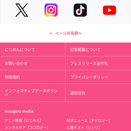
ページの先頭へ
にじめんについて
記事掲載について
お問い合わせ
プレスリリース送付先
利用規約
プライバシーポリシー
インフォマティブデータポリシ
運営会社
ー
kusuguru
media
アニメ情報［にじめん］
科学ニュース［ナゾロジー］
メンタルケア［ココロジー］
心理テスト［シンリ］