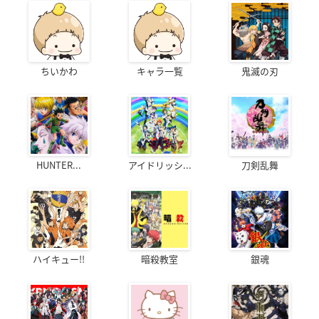
ちいかわ
キャラ一覧
鬼滅の刃
HUNTER...
アイドリッシ...
刀剣乱舞
ハイキュー!!
暗殺教室
銀魂