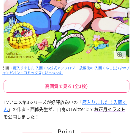
引用：
魔入りました!入間くん公式アンソロジー 放課後の!入間くん 1 (1) (少年チ
ャンピオン・コミックス)（Amazon）
高画質で見る (全1枚)
TVアニメ第3シリーズが好評放送中の「
魔入りました！入間く
ん
」の作者・
が、自身のTwitterにて
西修先生
お正月イラスト
を公開しました！
Point