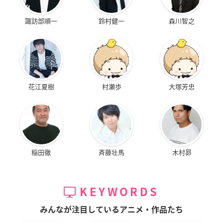
諏訪部順一
鈴村健一
森川智之
花江夏樹
村瀬歩
大塚芳忠
稲田徹
斉藤壮馬
木村昴
KEYWORDS
みんなが注目しているアニメ・作品たち