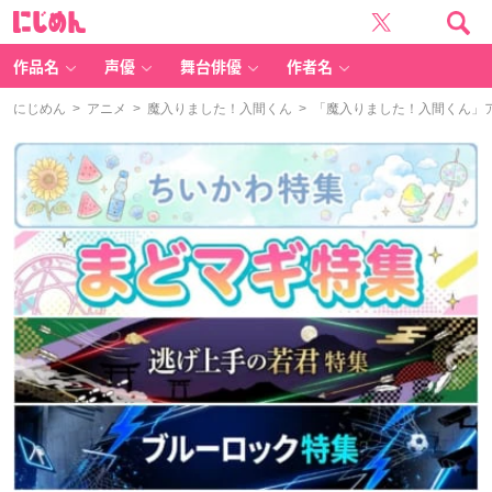
に
じ
め
ん
作品名
声優
舞台俳優
作者名
にじめん
>
アニメ
>
魔入りました！入間くん
> 「魔入りました！入間くん」