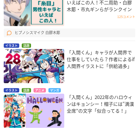
いえばこの人！不二周助・白膠
木簓・市丸ギンらがランクイン
125コメント
ヒプノシスマイク 白膠木簓
イラスト
話題
「入間くん」キャラが人間界で
仕事をしていたら？作者によるif
人間界イラストに「供給過多」
イラスト
話題
アニメ
マンガ
「入間くん」2022年のハロウィ
ンはキョンシー！帽子には“満漢
全席”の文字「似合ってる！」