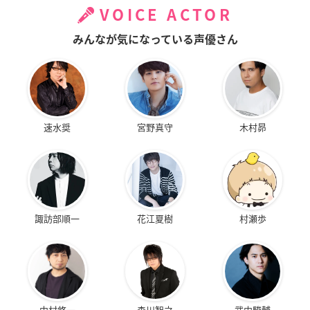
VOICE ACTOR
みんなが気になっている声優さん
速水奨
宮野真守
木村昴
諏訪部順一
花江夏樹
村瀬歩
中村悠一
森川智之
武内駿輔