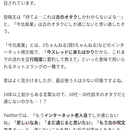
目されています。
投稿主は「
待てよ…これは
しかわからないよな…
」
古のオタク
と、「今北産業」は古のオタクにしか通じないと思い直したそ
う。
「今北産業」とは、2ちゃんねる(現5ちゃんねる)などのインタ
ーネット掲示板で、「
だから、これま
今スレッドに来たばかり
での流れを
に要約して教えて
」といった意味で用いら
三行程度
れるネットスラングの一種です。
昔はよく見かけましたが、最近使う人は少ない印象ですよね。
10年以上前からある言葉なので、10代・20代前半のオタクだと
通じないのかも…！？
Twitterでは、「
もう
でしか通じない
インターネット老人会
ね
」「
」「
」「
悲しいなあ
まだ通じると思いたい
もう古の呪文
」と、通じないことを悲しむ反応が寄せられました。
ですよ…