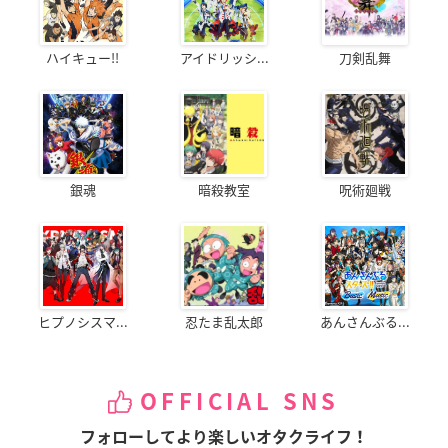
ハイキュー!!
アイドリッシ...
刀剣乱舞
銀魂
暗殺教室
呪術廻戦
ヒプノシスマ...
忍たま乱太郎
あんさんぶる...
OFFICIAL SNS
フォローしてより楽しいオタクライフ！