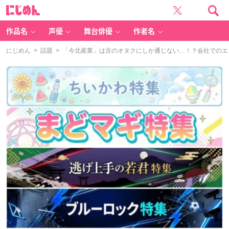
に
じ
め
ん
作品名
声優
舞台俳優
作者名
にじめん
>
話題
> 「今北産業」は古のオタクにしか通じない…！？会社でのエ