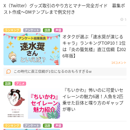
X（Twitter）グッズ取引のやり方とマナー完全ガイド 募集ポ
スト作成〜DMテンプレまで例文付き
5
ランキング
アンケート
話題
声優
オタクが選ぶ「速水奨が演じる
キャラ」ランキングTOP10！1位
は『炎の蜃気楼』直江信綱【202
6年版】
14コメント
この時代に直江信綱が1位になるのおもろすぎるw
話題
アニメ
『ちいかわ』怖いのに可愛いセ
イレーンの魅力6選！人魚を2匹
乗せた巨体と喋り方のギャップ
が尊い
ランキング
アンケート
話題
声優