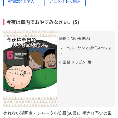
Amazonで購入
アニメイトで購入
今夜は車内でおやすみなさい。(5)
価格：726円(税込)
レーベル：ヤンマガKCスペシャ
ル
小田原 ドラゴン (著)
売れない漫画家・シャーク小笠原(50歳)。手売り予定の単