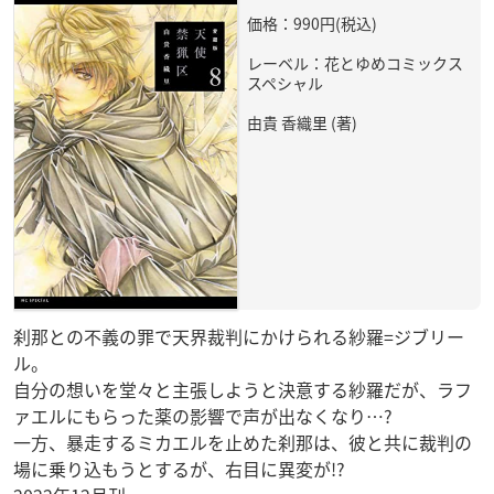
価格：990円(税込)
レーベル：花とゆめコミックス
スペシャル
由貴 香織里 (著)
刹那との不義の罪で天界裁判にかけられる紗羅=ジブリー
ル。
自分の想いを堂々と主張しようと決意する紗羅だが、ラフ
ァエルにもらった薬の影響で声が出なくなり…?
一方、暴走するミカエルを止めた刹那は、彼と共に裁判の
場に乗り込もうとするが、右目に異変が!?