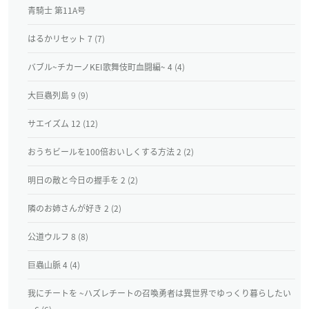
青騎士 第11A号
はるかリセット 7 (7)
バブル~チカーノKEI歌舞伎町血闘編~ 4 (4)
大巨蟲列島 9 (9)
サエイズム 12 (12)
おうちビールを100倍おいしくする方法 2 (2)
明日の敵と今日の握手を 2 (2)
隣のお姉さんが好き 2 (2)
公道ウルフ 8 (8)
巨蟲山脈 4 (4)
我にチートを ~ハズレチートの召喚勇者は異世界でゆっくり暮らしたい