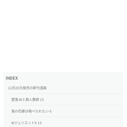
12月20日発売の新刊漫画
墜落JKと廃人教師 15
鬼の花嫁は喰べられたい 6
WジュリエットII 13