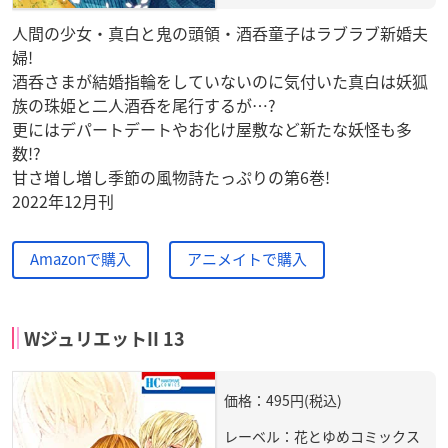
人間の少女・真白と鬼の頭領・酒呑童子はラブラブ新婚夫
婦!
酒呑さまが結婚指輪をしていないのに気付いた真白は妖狐
族の珠姫と二人酒呑を尾行するが…?
更にはデパートデートやお化け屋敷など新たな妖怪も多
数!?
甘さ増し増し季節の風物詩たっぷりの第6巻!
2022年12月刊
Amazonで購入
アニメイトで購入
WジュリエットII 13
価格：495円(税込)
レーベル：花とゆめコミックス