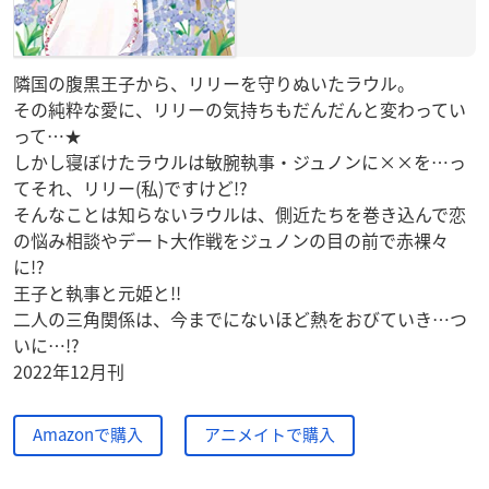
隣国の腹黒王子から、リリーを守りぬいたラウル。
その純粋な愛に、リリーの気持ちもだんだんと変わってい
って…★
しかし寝ぼけたラウルは敏腕執事・ジュノンに××を…っ
てそれ、リリー(私)ですけど!?
そんなことは知らないラウルは、側近たちを巻き込んで恋
の悩み相談やデート大作戦をジュノンの目の前で赤裸々
に!?
王子と執事と元姫と!!
二人の三角関係は、今までにないほど熱をおびていき…つ
いに…!?
2022年12月刊
Amazonで購入
アニメイトで購入