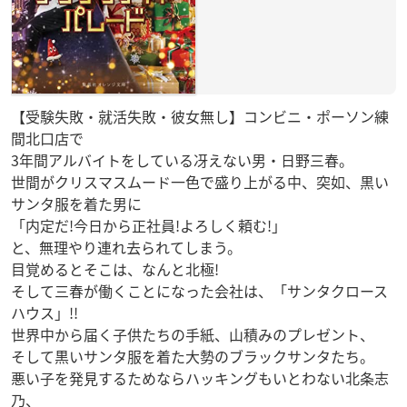
【受験失敗・就活失敗・彼女無し】コンビニ・ポーソン練
間北口店で
3年間アルバイトをしている冴えない男・日野三春。
世間がクリスマスムード一色で盛り上がる中、突如、黒い
サンタ服を着た男に
「内定だ!今日から正社員!よろしく頼む!」
と、無理やり連れ去られてしまう。
目覚めるとそこは、なんと北極!
そして三春が働くことになった会社は、「サンタクロース
ハウス」!!
世界中から届く子供たちの手紙、山積みのプレゼント、
そして黒いサンタ服を着た大勢のブラックサンタたち。
悪い子を発見するためならハッキングもいとわない北条志
乃、