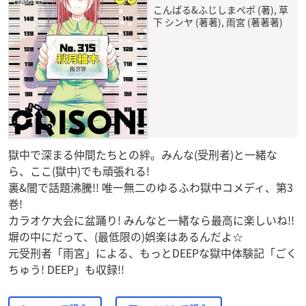
こんぱる&ふじしまぺポ (著), 草
下 シンヤ (著著), 雨宮 (著著著)
獄中で深まる仲間たちとの絆。みんな(受刑者)と一緒な
ら、ここ(獄中)でも頑張れる!
裏&闇で話題沸騰!! 唯一無二のゆるふわ獄中コメディ、第3
巻!
カラオケ大会に盆踊り! みんなと一緒なら最高に楽しいね!!
塀の中にだって、(最低限の)娯楽はあるんだよ☆
元受刑者「雨宮」による、もっとDEEPな獄中体験記「ごく
ちゅう! DEEP」も収録!!