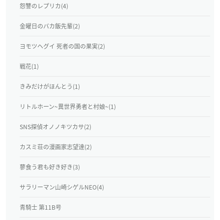
怨讐のレプリカ(4)
金曜日のバカ飯先輩(2)
ヨモツヘグイ 死者の国の果実(2)
戦花(1)
きみだけがほんとう(1)
リトルホーン~異世界勇者と村娘~(1)
SNS探偵オノノキツカサ(2)
カスミ荘の漫画家志望達(2)
蓼食う君も好き好き(3)
サラリーマン山崎シゲルNEO(4)
青騎士 第11B号