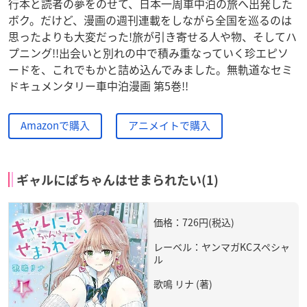
行本と読者の夢をのせて、日本一周車中泊の旅へ出発した
ボク。だけど、漫画の週刊連載をしながら全国を巡るのは
思ったよりも大変だった!旅が引き寄せる人や物、そしてハ
プニング!!出会いと別れの中で積み重なっていく珍エピソ
ードを、これでもかと詰め込んでみました。無軌道なセミ
ドキュメンタリー車中泊漫画 第5巻!!
Amazonで購入
アニメイトで購入
ギャルにぱちゃんはせまられたい(1)
価格：726円(税込)
レーベル：ヤンマガKCスペシャ
ル
歌鳴 リナ (著)