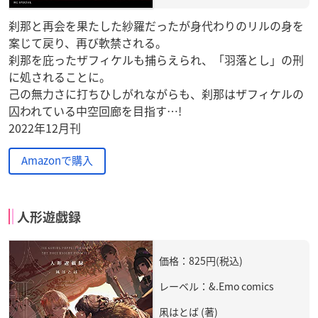
刹那と再会を果たした紗羅だったが身代わりのリルの身を
案じて戻り、再び軟禁される。
刹那を庇ったザフィケルも捕らえられ、「羽落とし」の刑
に処されることに。
己の無力さに打ちひしがれながらも、刹那はザフィケルの
囚われている中空回廊を目指す…!
2022年12月刊
Amazonで購入
人形遊戯録
価格：825円(税込)
レーベル：&.Emo comics
凩はとば (著)