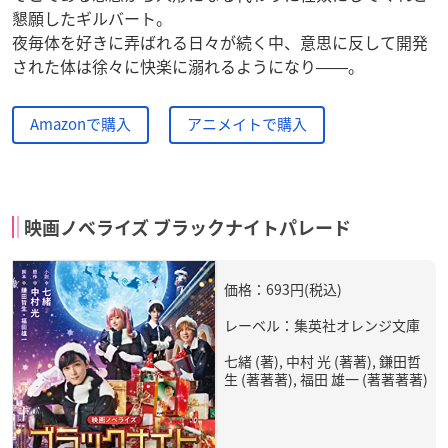
懇願したギルバート。
夜毎体を好きに弄ばれる日々が続く中、意思に反して開発
された体は徐々に快楽に溺れるようになり――。
Amazonで購入
アニメイトで購入
映画ノベライズ ブラックナイトパレード
価格：693円(税込)
レーベル：集英社オレンジ文庫
七緒 (著), 中村 光 (著著), 鎌田哲
生 (著著著), 福田 雄一 (著著著著)