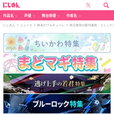
に
じ
め
ん
作品名
声優
舞台俳優
作者名
にじめん
>
ニュース
>
終末のワルキューレ
> 本日発売の新刊漫画・コミックス一