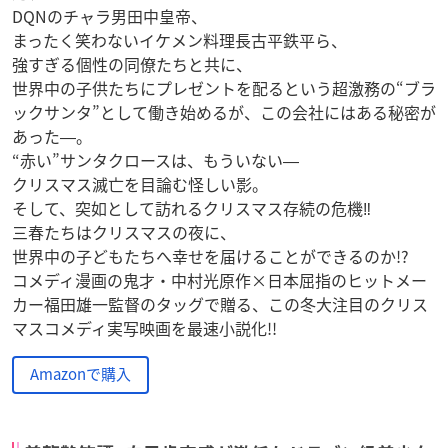
DQNのチャラ男田中皇帝、
まったく笑わないイケメン料理長古平鉄平ら、
強すぎる個性の同僚たちと共に、
世界中の子供たちにプレゼントを配るという超激務の“ブラ
ックサンタ”として働き始めるが、この会社にはある秘密が
あった―。
“赤い”サンタクロースは、もういない―
クリスマス滅亡を目論む怪しい影。
そして、突如として訪れるクリスマス存続の危機‼
三春たちはクリスマスの夜に、
世界中の子どもたちへ幸せを届けることができるのか!?
コメディ漫画の鬼才・中村光原作×日本屈指のヒットメー
カー福田雄一監督のタッグで贈る、この冬大注目のクリス
マスコメディ実写映画を最速小説化!!
Amazonで購入