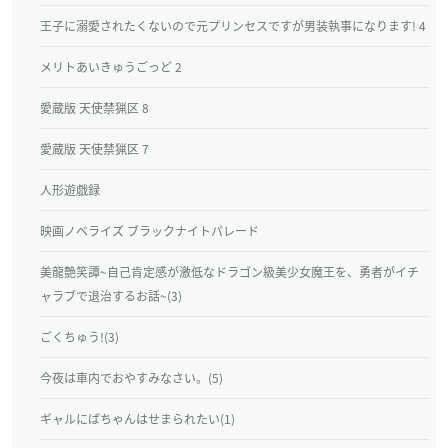
王子に溺愛されたくないので元プリンセスですが男装執事になります! 4
メリトあいきゅうごっど 2
愛蔵版 天使禁猟区 8
愛蔵版 天使禁猟区 7
人形遊戯録
映画ノベライズ ブラックナイトパレード
美龍艶笑譚~自己肯定感が激低なドラゴン級美少女魔王を、勇者がイチ
ャラブで退治するお話~(3)
ごくちゅう!(3)
今夜は車内でおやすみなさい。(5)
ギャルにぱちゃんはせまられたい(1)