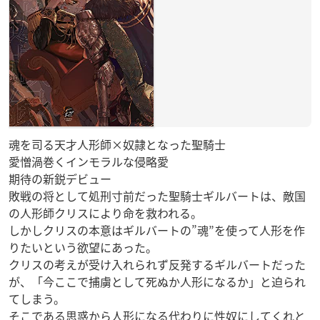
魂を司る天才人形師×奴隷となった聖騎士
愛憎渦巻くインモラルな侵略愛
期待の新鋭デビュー
敗戦の将として処刑寸前だった聖騎士ギルバートは、敵国
の人形師クリスにより命を救われる。
しかしクリスの本意はギルバートの”魂”を使って人形を作
りたいという欲望にあった。
クリスの考えが受け入れられず反発するギルバートだった
が、「今ここで捕虜として死ぬか人形になるか」と迫られ
てしまう。
そこである思惑から人形になる代わりに性奴にしてくれと