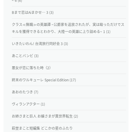
~ 6 (6)
Bまで恋はAiまかせ… 3 (3)
クラス≪無職≫の英雄譚 ~公爵家を追放されたが、実は殴っただけでス
キルを獲得できるとわかり、大陸一の英雄に上り詰める~ 1 (1)
いきたいわん! 台湾旅行同好会 3 (3)
あことバンビ (3)
悪女が恋に落ちた時（2）
終末のワルキューレ Special Edition (17)
あおのたつき (7)
ヴィランアクター (1)
お姉さまと巨人 お嬢さまが異世界転生 (2)
萩埜まこと短編集 どこかの星のふたり