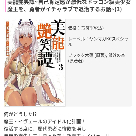
美龍艶笑譚~自己肯定感が激低なドラゴン級美少女
魔王を、勇者がイチャラブで退治するお話~(3)
価格：726円(税込)
レーベル：ヤンマガKCスペシャ
ル
ブラック木蓮 (原著), 郊外の某
(原著著)
何がどうした!?
魔王・イヴェールのアイドル化計画!!
復活する度に、歴代勇者に惨敗を喫し
自信を喪失してしまった美しき魔王・イヴェール。