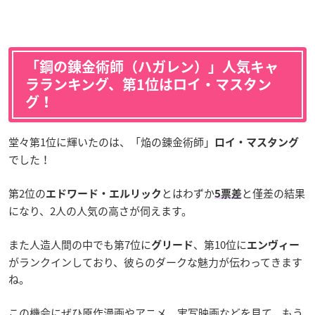
「鋼の錬金術師（ハガレン）」人気キャ
ラランキング、第1位はロイ・マスタン
グ！
堂々第1位に輝いたのは、「焔の錬金術師」
ロイ・マスタング
でした！
第2位の
とはわずか
と僅差の結果
エドワード・エルリック
5票差
になり、2人の人気の高さが伺えます。
また人造人間の中でも第7位に
、第10位に
グリード
エンヴィー
がランクインしており、彼らのダークな魅力が伝わってきます
ね。
この機会にぜひ原作漫画やアニメ、実写映画などを見て、もう