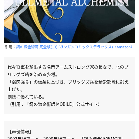
引用：
鋼の錬金術師 完全版(13) (ガンガンコミックスデラックス)（Amazon）
代々将軍を輩出する名門アームストロング家の長女で、北のブ
リッグズ砦を治める少将。
「弱肉強食」の信条に基づき、ブリッグズ兵を精鋭部隊に鍛え
上げた。
剣技に優れている。
（引用：「鋼の錬金術師 MOBILE」公式サイト）
【声優情報】
2003年版アニメ、2009年版アニメ、「鋼の錬金術師 MOBIL