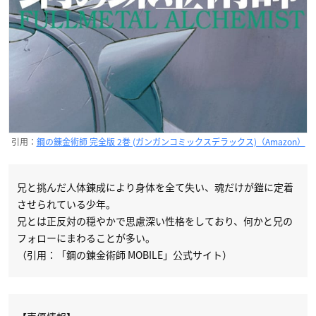
引用：
鋼の錬金術師 完全版 2巻 (ガンガンコミックスデラックス)（Amazon）
兄と挑んだ人体錬成により身体を全て失い、魂だけが鎧に定着
させられている少年。
兄とは正反対の穏やかで思慮深い性格をしており、何かと兄の
フォローにまわることが多い。
（引用：「鋼の錬金術師 MOBILE」公式サイト）