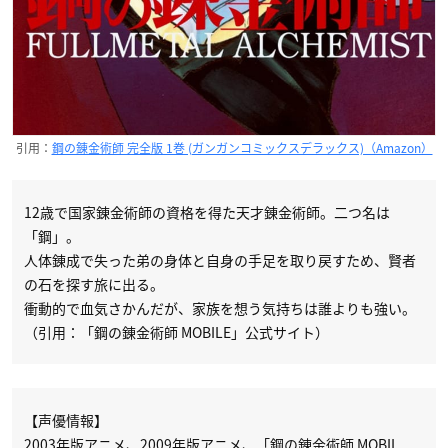
引用：
鋼の錬金術師 完全版 1巻 (ガンガンコミックスデラックス)（Amazon）
12歳で国家錬金術師の資格を得た天才錬金術師。二つ名は
「鋼」。
人体錬成で失った弟の身体と自身の手足を取り戻すため、賢者
の石を探す旅に出る。
衝動的で血気さかんだが、家族を想う気持ちは誰よりも強い。
（引用：「鋼の錬金術師 MOBILE」公式サイト）
【声優情報】
2003年版アニメ、2009年版アニメ、「鋼の錬金術師 MOBIL