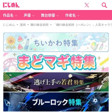
に
じ
め
ん
作品名
声優
舞台俳優
作者名
にじめん
>
漫画
>
鋼の錬金術師
> 「鋼の錬金術師（ハガレン）」人気キャララ