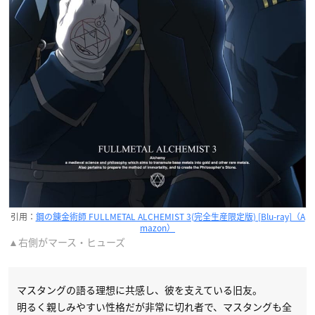
引用：
鋼の錬金術師 FULLMETAL ALCHEMIST 3(完全生産限定版) [Blu-ray]（A
mazon）
▲右側がマース・ヒューズ
マスタングの語る理想に共感し、彼を支えている旧友。
明るく親しみやすい性格だが非常に切れ者で、マスタングも全