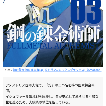
引用：
鋼の錬金術師 完全版(3) (ガンガンコミックスデラックス)（Amazon）
アメストリス国軍大佐で、「焔」の二つ名を持つ国家錬金術
師。
イシュヴァール殲滅戦を経験し、皆が安心して暮らせる平和な
世を造るため、大総統の地位を狙っている。