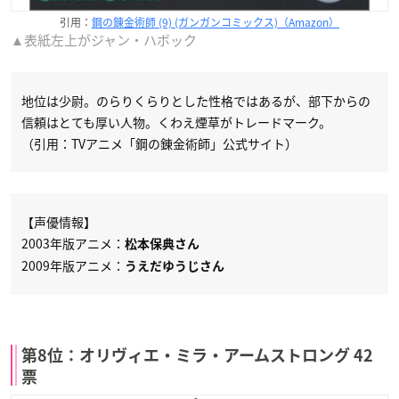
引用：
鋼の錬金術師 (9) (ガンガンコミックス)（Amazon）
▲表紙左上がジャン・ハボック
地位は少尉。のらりくらりとした性格ではあるが、部下からの
信頼はとても厚い人物。くわえ煙草がトレードマーク。
（引用：TVアニメ「鋼の錬金術師」公式サイト）
【声優情報】
2003年版アニメ：
松本保典さん
2009年版アニメ：
うえだゆうじさん
第8位：オリヴィエ・ミラ・アームストロング 42
票