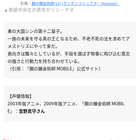
引用：
鋼の錬金術師(12) (ガンガンコミックス)（Amazon）
▲表紙中央左の青年がリン・ヤオ
東の大国シンの第十二皇子。
一族の未来を守る真の王となるため、不老不死の法を求めてア
メストリスにやって来た。
表向きは飄々としているが、手段を選ばず物事に飛び込む意志
の強さと行動力を持ち合わせている。
（引用：「鋼の錬金術師 MOBILE」公式サイト）
【声優情報】
2003年版アニメ、2009年版アニメ、「鋼の錬金術師 MOBIL
E」：
宮野真守さん