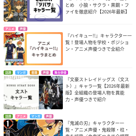
とめ 小狼・サクラ・黒鋼・フ
ァイを徹底紹介【2026年最新】
アニメ
声優
『ハイキュー!!』キャラクター一
覧！登場人物を学校・ポジショ
ン・アニメ声優つきで全紹介
話題
マンガ
書籍
声優
舞台俳優
『文豪ストレイドッグス（文ス
ト）』キャラ一覧【2026年最新
版】全組織の登場人物を異能
力・声優つきで紹介
話題
アニメ
マンガ
声優
『鬼滅の刃』キャラクター一
覧・アニメ声優・鬼殺隊・柱・