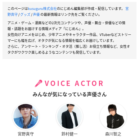
このページは
kusuguru株式会社
のにじめん編集部が作成・配信しています。
宮
野真守
/
グッズ
/
声優
の最新情報はリンク先をご覧ください。
アニメ・ゲーム・漫画などの2次元コンテンツや、声優・舞台・俳優などの情
報・話題をお届けする情報メディア「にじめん」。
女性向けアニメをはじめ、少年アニメやキャラクター作品、VTuberなどストリー
マーにも幅を広げ、オタクが気になる情報を幅広くお届けしています。
さらに、アンケート・ランキング・オタ活（推し活）お役立ち情報など、女性オ
タクがワクワク楽しめるようなコンテンツも発信しています。
VOICE ACTOR
みんなが気になっている声優さん
宮野真守
鈴村健一
森川智之