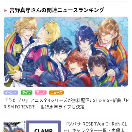
宮野真守さんの関連ニュースランキング
イベント
ライブ
アニメ
ニュース
『うたプリ』アニメ全4シリーズが無料配信♪ ST☆RISH新曲「P
RISM FOREVER!」＆15周年ライブも決定
『ツバサ-RESERVoir CHRoNiCL
E-』キャラクター一覧・声優ま