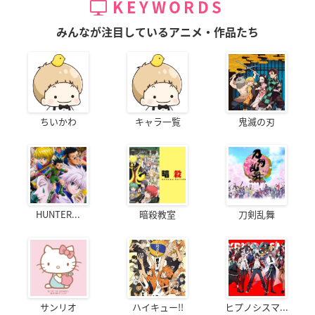
KEYWORDS
みんなが注目しているアニメ・作品たち
ちいかわ
キャラ一覧
鬼滅の刃
HUNTER...
暗殺教室
刀剣乱舞
サンリオ
ハイキュー!!
ヒプノシスマ...