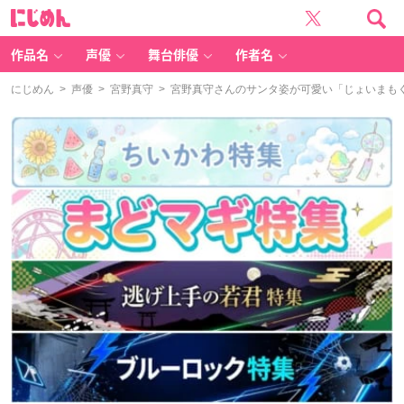
に
じ
め
ん
作品名
声優
舞台俳優
作者名
にじめん
>
声優
>
宮野真守
> 宮野真守さんのサンタ姿が可愛い「じょいまもく