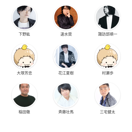
下野紘
速水奨
諏訪部順一
大塚芳忠
花江夏樹
村瀬歩
稲田徹
斉藤壮馬
三宅健太