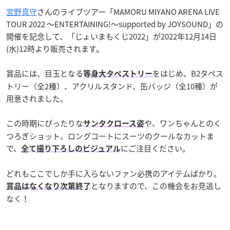
宮野真守
さんのライブツアー「MAMORU MIYANO ARENA LIVE
TOUR 2022 〜ENTERTAINING!〜supported by JOYSOUND」の
開催を記念して、「じょいまもくじ2022」が2022年12月14日
(水)12時より販売されます。
賞品には、目玉となる
をはじめ、B2タペス
等身大タペストリー
トリー（全2種）、アクリルスタンド、缶バッジ（全10種）が
用意されました。
この時期にぴったりな
や、ワンちゃんとのく
サンタクロース姿
つろぎショット、ロングコートにスーツのクールなカットま
で、
にご注目ください。
全て撮り下ろしのビジュアル
どれもここでしか手に入らないファン必携のアイテムばかり。
となりますので、この機会をお見逃し
賞品はなくなり次第終了
なく！