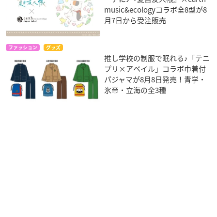
music&ecologyコラボ全8型が8
月7日から受注販売
ファッション
グッズ
推し学校の制服で眠れる♪「テニ
プリ×アベイル」コラボ巾着付
パジャマが8月8日発売！青学・
氷帝・立海の全3種