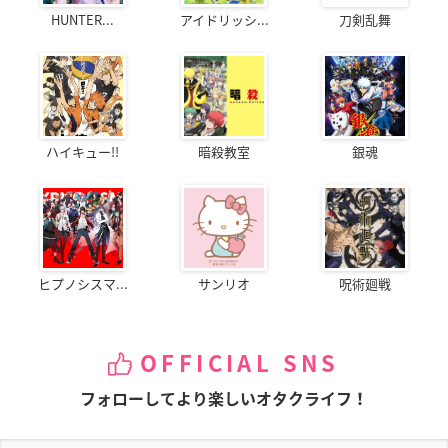
HUNTER...
アイドリッシ...
刀剣乱舞
ハイキュー!!
暗殺教室
銀魂
ヒプノシスマ...
サンリオ
呪術廻戦
OFFICIAL SNS
フォローしてより楽しいオタクライフ！