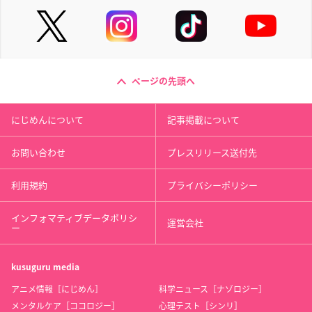
ページの先頭へ
にじめんについて
記事掲載について
お問い合わせ
プレスリリース送付先
利用規約
プライバシーポリシー
インフォマティブデータポリシ
運営会社
ー
kusuguru
media
アニメ情報［にじめん］
科学ニュース［ナゾロジー］
メンタルケア［ココロジー］
心理テスト［シンリ］