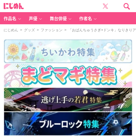
に
じ
め
ん
作品名
声優
舞台俳優
作者名
にじめん
>
グッズ
>
ファッション
> 「おぱんちゅうさぎ×ドンキ」なりきり