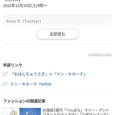
2022年12月10日(土)9時〜
全国のドン・キホーテにて大人気「おぱんちゅうさぎ」の
アイテムが登場！
ドンキ限定缶バッジやキーホルダー付き！
12月10日（土）午前9時より店頭発売開始！
©︎KAWAISOUNI!
展開店舗はこちら
https://t.co/MYnrTCAG0D
#おぱんちゅう
外部リンク
さぎ
#可哀想に
！
@onkun_suko
pic.twitter.com/zVYQDEHl
Q3
「おぱんちゅうさぎ」×「ドン・キホーテ」
— 驚安の殿堂 ドン・キホーテ🐧 (@donki_donki)
Decemb
ドン・キホーテ Twitter
er 7, 2022
ファッションの関連記事
お値段1億円「ベルばら」マリー・アント
ワネットのティアラに「公式グッズってレ