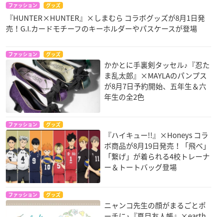
ファッション
グッズ
『HUNTER×HUNTER』×しまむら コラボグッズが8月1日発
売！G.I.カードモチーフのキーホルダーやパスケースが登場
ファッション
グッズ
かかとに手裏剣タッセル♪『忍た
ま乱太郎』×MAYLAのパンプス
が8月7日予約開始、五年生＆六
年生の全2色
ファッション
グッズ
『ハイキュー!!』×Honeys コラ
ボ商品が8月19日発売！「飛べ」
「繋げ」が着られる4校トレーナ
ー＆トートバッグ登場
ファッション
グッズ
ニャンコ先生の顔がまるごとポ
ーチに♪『夏目友人帳』×earth