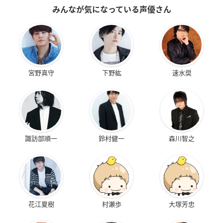
みんなが気になっている声優さん
宮野真守
下野紘
速水奨
諏訪部順一
鈴村健一
森川智之
花江夏樹
村瀬歩
大塚芳忠