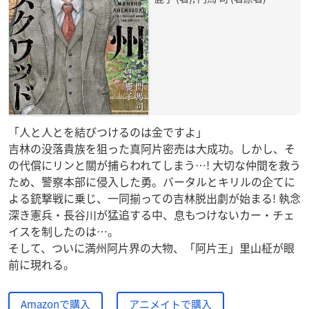
「人と人とを結びつけるのは金ですよ」
吉林の没落貴族を狙った真阿片密売は大成功。しかし、そ
の代償にリンと關が捕らわれてしまう…! 大切な仲間を救う
ため、警察本部に侵入した勇。バータルとキリルの企てに
よる銃撃戦に乗じ、一同揃っての吉林脱出劇が始まる! 執念
深き憲兵・長谷川が猛追する中、息もつけないカー・チェ
イスを制したのは…。
そして、ついに満州阿片界の大物、「阿片王」里山柾が眼
前に現れる。
Amazonで購入
アニメイトで購入