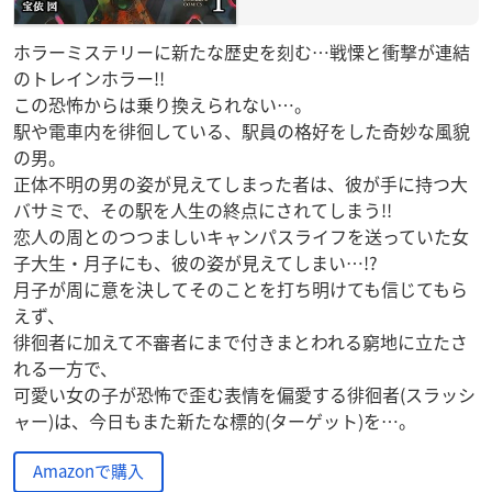
ホラーミステリーに新たな歴史を刻む…戦慄と衝撃が連結
のトレインホラー!!
この恐怖からは乗り換えられない…。
駅や電車内を徘徊している、駅員の格好をした奇妙な風貌
の男。
正体不明の男の姿が見えてしまった者は、彼が手に持つ大
バサミで、その駅を人生の終点にされてしまう!!
恋人の周とのつつましいキャンパスライフを送っていた女
子大生・月子にも、彼の姿が見えてしまい…!?
月子が周に意を決してそのことを打ち明けても信じてもら
えず、
徘徊者に加えて不審者にまで付きまとわれる窮地に立たさ
れる一方で、
可愛い女の子が恐怖で歪む表情を偏愛する徘徊者(スラッシ
ャー)は、今日もまた新たな標的(ターゲット)を…。
Amazonで購入