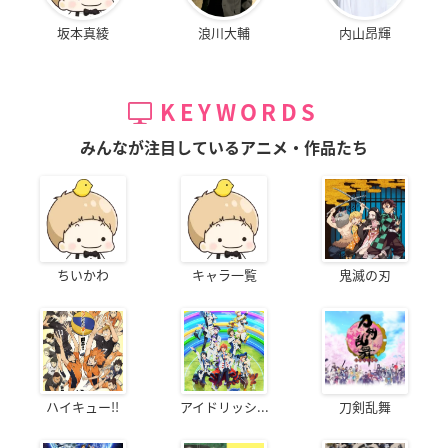
坂本真綾
浪川大輔
内山昂輝
KEYWORDS
みんなが注目しているアニメ・作品たち
ちいかわ
キャラ一覧
鬼滅の刃
ハイキュー!!
アイドリッシ...
刀剣乱舞