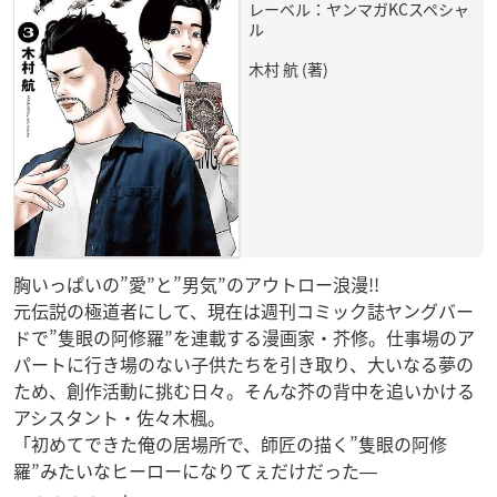
レーベル：ヤンマガKCスペシャ
ル
木村 航 (著)
胸いっぱいの”愛”と”男気”のアウトロー浪漫!!
元伝説の極道者にして、現在は週刊コミック誌ヤングバー
ドで”隻眼の阿修羅”を連載する漫画家・芥修。仕事場のア
パートに行き場のない子供たちを引き取り、大いなる夢の
ため、創作活動に挑む日々。そんな芥の背中を追いかける
アシスタント・佐々木楓。
「初めてできた俺の居場所で、師匠の描く”隻眼の阿修
羅”みたいなヒーローになりてぇだけだった―
―・・・・。」