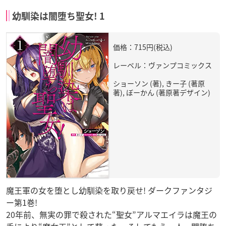
幼馴染は闇堕ち聖女! 1
価格：715円(税込)
レーベル：ヴァンプコミックス
ショーソン (著), きー子 (著原
著), ぼーかん (著原著デザイン)
魔王軍の女を堕とし幼馴染を取り戻せ! ダークファンタジ
ー第1巻!
20年前、無実の罪で殺された“聖女”アルマエイラは魔王の