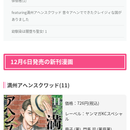
徘徊者(1)
featuring満州アヘンスクワッド 昔々アヘンでできたクレイジィな国が
ありました
幼馴染は闇堕ち聖女! 1
12月6日発売の新刊漫画
満州アヘンスクワッド(11)
価格：726円(税込)
レーベル：ヤンマガKCスペシャ
ル
鹿子 (著), 門馬 司 (著原著)