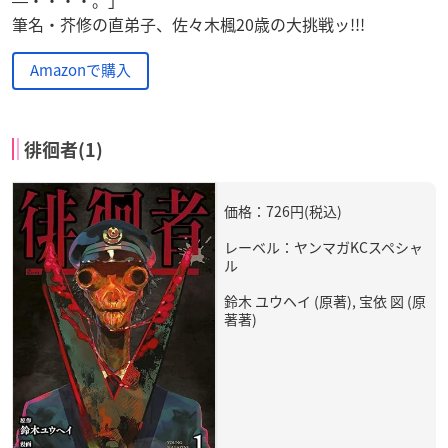
筆名・芥修の直弟子、佐々木楓20歳の大挑戦ッ!!!
Amazonで購入
徘徊者(1)
価格：726円(税込)
レーベル：ヤンマガKCスペシャ
ル
鈴木 ユウヘイ (原著), 宝依 図 (原
著著)