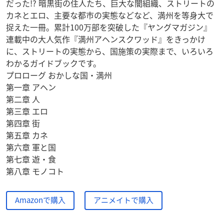
だった!? 暗黒街の住人たち、巨大な闇組織、ストリートの
カネとエロ、主要な都市の実態などなど、満州を等身大で
捉えた一冊。累計100万部を突破した『ヤングマガジン』
連載中の大人気作『満州アヘンスクワッド』をきっかけ
に、ストリートの実態から、国施策の実際まで、いろいろ
わかるガイドブックです。
プロローグ おかしな国・満州
第一章 アヘン
第二章 人
第三章 エロ
第四章 街
第五章 カネ
第六章 軍と国
第七章 遊・食
第八章 モノコト
Amazonで購入
アニメイトで購入