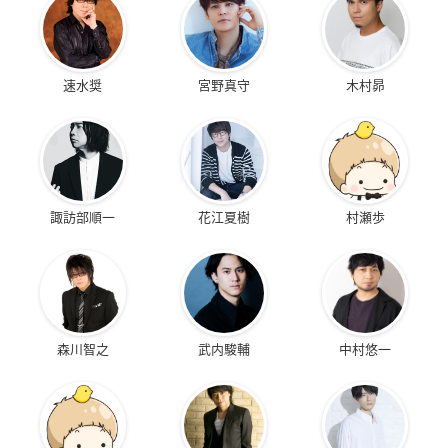
速水奨
宮野真守
木村昴
諏訪部順一
花江夏樹
村瀬歩
森川智之
武内駿輔
中村悠一