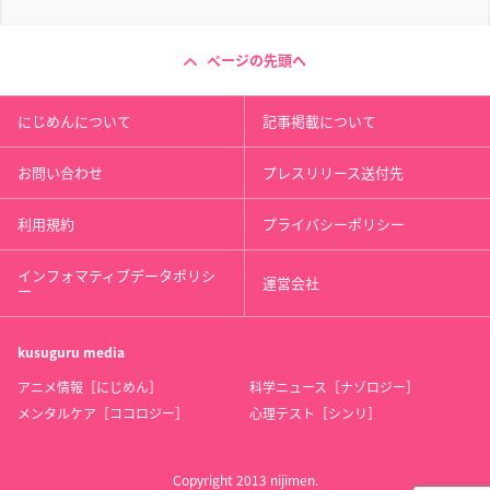
ページの先頭へ
にじめんについて
記事掲載について
お問い合わせ
プレスリリース送付先
利用規約
プライバシーポリシー
インフォマティブデータポリシ
運営会社
ー
kusuguru
media
アニメ情報［にじめん］
科学ニュース［ナゾロジー］
メンタルケア［ココロジー］
心理テスト［シンリ］
Copyright 2013 nijimen.