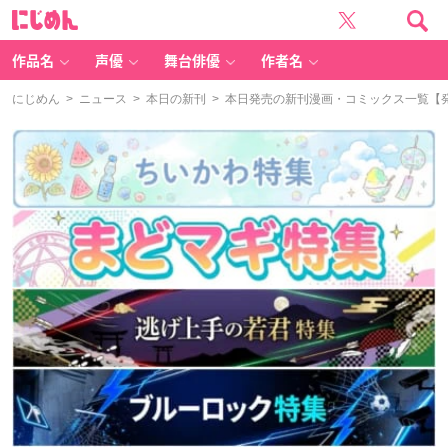
に
じ
め
ん
作品名
声優
舞台俳優
作者名
にじめん
>
ニュース
>
本日の新刊
> 本日発売の新刊漫画・コミックス一覧【発売