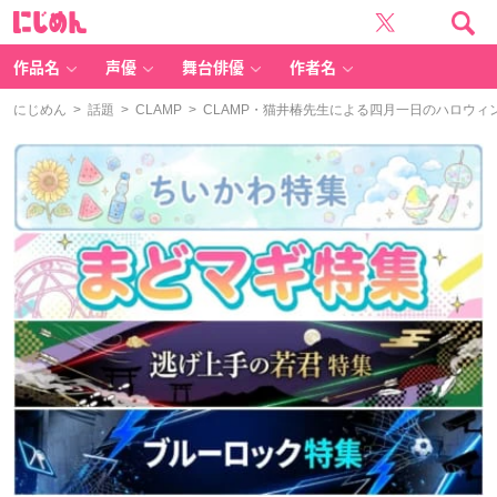
に
じ
め
ん
作品名
声優
舞台俳優
作者名
にじめん
>
話題
>
CLAMP
> CLAMP・猫井椿先生による四月一日のハロウ