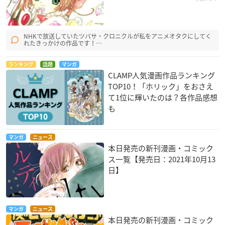
NHKで放送していたツバサ・クロニクルが私をアニメオタクにしてく
れたきっかけの作品です！…
ランキング
話題
マンガ
CLAMP人気漫画作品ランキング
TOP10！「ホリック」をおさえ
て1位に輝いたのは？各作品感想
も
マンガ
ニュース
本日発売の新刊漫画・コミック
ス一覧【発売日：2021年10月13
日】
マンガ
ニュース
本日発売の新刊漫画・コミック