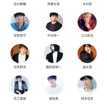
武内駿輔
斉藤壮馬
木村昴
宮野真守
中村悠一
江口拓也
羽多野渉
諏訪部順一
速水奨
花江夏樹
梶裕貴
岡本信彦