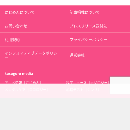
にじめんについて
記事掲載について
お問い合わせ
プレスリリース送付先
利用規約
プライバシーポリシー
インフォマティブデータポリシ
運営会社
ー
kusuguru
media
アニメ情報［にじめん］
科学ニュース［ナゾロジー］
メンタルケア［ココロジー］
心理テスト［シンリ］
Copyright 2013 nijimen.