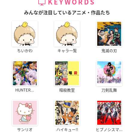
KEYWORDS
みんなが注目しているアニメ・作品たち
ちいかわ
キャラ一覧
鬼滅の刃
HUNTER...
暗殺教室
刀剣乱舞
サンリオ
ハイキュー!!
ヒプノシスマ...