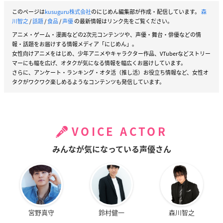
このページは
kusuguru株式会社
のにじめん編集部が作成・配信しています。
森
川智之
/
話題
/
食品
/
声優
の最新情報はリンク先をご覧ください。
アニメ・ゲーム・漫画などの2次元コンテンツや、声優・舞台・俳優などの情
報・話題をお届けする情報メディア「にじめん」。
女性向けアニメをはじめ、少年アニメやキャラクター作品、VTuberなどストリー
マーにも幅を広げ、オタクが気になる情報を幅広くお届けしています。
さらに、アンケート・ランキング・オタ活（推し活）お役立ち情報など、女性オ
タクがワクワク楽しめるようなコンテンツも発信しています。
VOICE ACTOR
みんなが気になっている声優さん
宮野真守
鈴村健一
森川智之