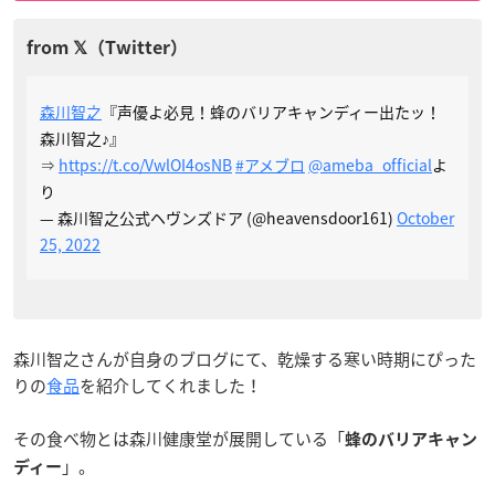
森川智之
『声優よ必見！蜂のバリアキャンディー出たッ！
森川智之♪』
⇒
https://t.co/VwlOI4osNB
#アメブロ
@ameba_official
よ
り
— 森川智之公式ヘヴンズドア (@heavensdoor161)
October
25, 2022
森川智之さんが自身のブログにて、乾燥する寒い時期にぴった
りの
食品
を紹介してくれました！
その食べ物とは森川健康堂が展開している「
蜂のバリアキャン
」。
ディー