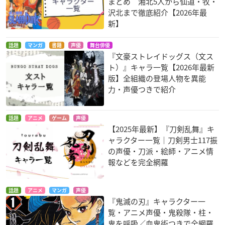
まとめ 湘北5人から仙道・牧・
沢北まで徹底紹介【2026年最
新】
話題
マンガ
書籍
声優
舞台俳優
『文豪ストレイドッグス（文ス
ト）』キャラ一覧【2026年最新
版】全組織の登場人物を異能
力・声優つきで紹介
話題
アニメ
ゲーム
声優
【2025年最新】『刀剣乱舞』キ
ャラクター一覧｜刀剣男士117振
の声優・刀派・絵師・アニメ情
報などを完全網羅
話題
アニメ
マンガ
声優
『鬼滅の刃』キャラクター一
覧・アニメ声優・鬼殺隊・柱・
鬼を呼吸／血鬼術つきで全網羅