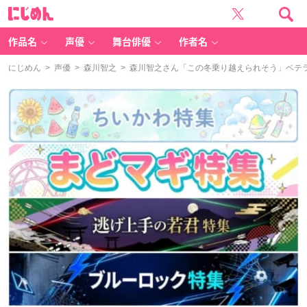
に
じ
め
ん
作品名
声優
舞台俳優
作者名
にじめん
>
声優
>
森川智之
> 森川智之さん「この冬乗り越えられそう」ベテ