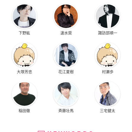
下野紘
速水奨
諏訪部順一
大塚芳忠
花江夏樹
村瀬歩
稲田徹
斉藤壮馬
三宅健太