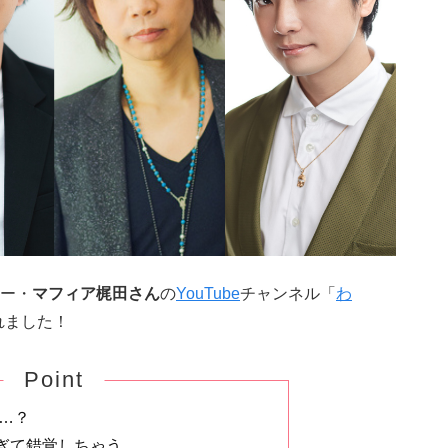
ー・
マフィア梶田さん
の
YouTube
チャンネル「
わ
れました！
Point
け…？
ぎて錯覚しちゃう