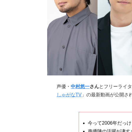
声優・
中村悠一
さん
とフリーライタ
しゃがなTV
」の最新動画が公開さ
今って2006年だっ
声優陣の活躍が凄す