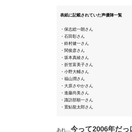
表紙に記載されていた声優陣一覧
・保志総一朗さん
・石田彰さん
・鈴村健一さん
・関俊彦さん
・坂本真綾さん
・折笠富美子さん
・小野大輔さん
・福山潤さん
・大原さやかさん
・進藤尚美さん
・諏訪部順一さん
・置鮎龍太郎さん
今って2006年だ
あれ…