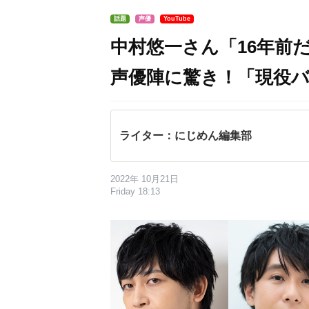
話題
声優
YouTube
中村悠一さん「16年前だ
声優陣に驚き！「現役
ライター：にじめん編集部
2022年 10月21日
Friday 18:13