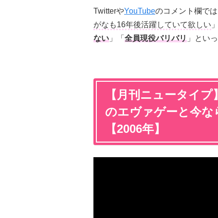
Twitterや
YouTube
のコメント欄では
がなも16年後活躍していて欲しい
ない
」「
全員現役バリバリ
」といっ
【月刊ニュータイプ】
のエヴァゲーと今な
【2006年】