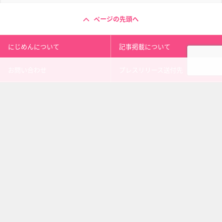
ページの先頭へ
にじめんについて
記事掲載について
お問い合わせ
プレスリリース送付先
利用規約
プライバシーポリシー
インフォマティブデータポリシ
運営会社
ー
kusuguru
media
アニメ情報［にじめん］
科学ニュース［ナゾロジー］
メンタルケア［ココロジー］
心理テスト［シンリ］
Copyright 2013 nijimen.