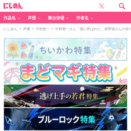
に
じ
め
ん
作品名
声優
舞台俳優
作者名
にじめん
>
声優
>
中村悠一
> 中村悠一さん「源に呼ばれた」星野源さんの前で