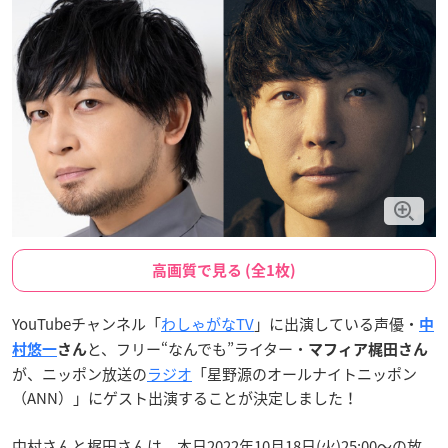
高画質で見る (全1枚)
YouTubeチャンネル「
わしゃがなTV
」に出演している声優・
中
と、フリー“なんでも”ライター・
村悠一
さん
マフィア梶田さん
が、ニッポン放送の
ラジオ
「星野源のオールナイトニッポン
（ANN）」にゲスト出演することが決定しました！
中村さんと梶田さんは、本日2022年10月18日(火)25:00～の放