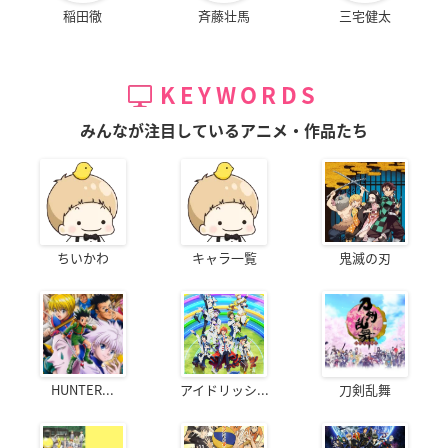
稲田徹
斉藤壮馬
三宅健太
KEYWORDS
みんなが注目しているアニメ・作品たち
ちいかわ
キャラ一覧
鬼滅の刃
HUNTER...
アイドリッシ...
刀剣乱舞