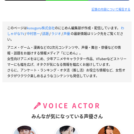
記事の内容について報告する
このページは
kusuguru株式会社
のにじめん編集部が作成・配信しています。
わ
しゃがなTV
/
中村悠一
/
話題
/
ラジオ
/
声優
の最新情報はリンク先をご覧くださ
い。
アニメ・ゲーム・漫画などの2次元コンテンツや、声優・舞台・俳優などの情
報・話題をお届けする情報メディア「にじめん」。
女性向けアニメをはじめ、少年アニメやキャラクター作品、VTuberなどストリー
マーにも幅を広げ、オタクが気になる情報を幅広くお届けしています。
さらに、アンケート・ランキング・オタ活（推し活）お役立ち情報など、女性オ
タクがワクワク楽しめるようなコンテンツも発信しています。
VOICE ACTOR
みんなが気になっている声優さん