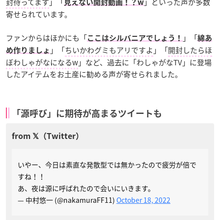
封待ってます
」「
」といった声が多数
見えない開封動画！？w
寄せられています。
ファンからはほかにも「
」「
ここはシルバニアでしょう！
綿あ
」「
ちいかわグミもアリですよ
」「
開封したらほ
め作りましょ
ぼわしゃがなになるw
」など、過去に「わしゃがなTV」に登場
したアイテムをお土産に勧める声が寄せられました。
「源呼び」に期待が高まるツイートも
いやー、今日は素直な発散型では無かったので疲労が倍で
すね！！
あ、夜は源に呼ばれたので会いにいきます。
— 中村悠一 (@nakamuraFF11)
October 18, 2022