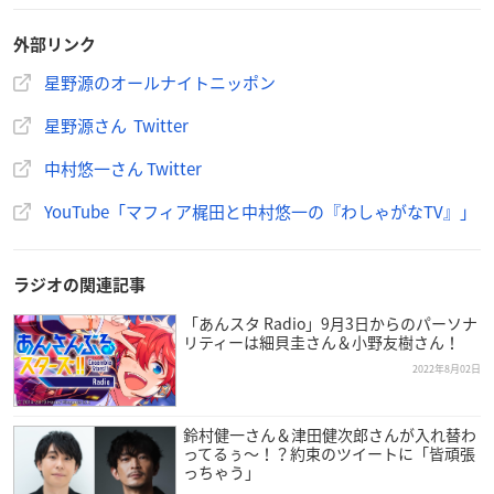
今夜の
#星野源ANN
では星野さんが制作した
#ANN55周年
記念ジングルを宇宙初解禁！
外部リンク
完成したジングルを流しながら制作時のお話や解説をお届
けしました。
星野源のオールナイトニッポン
さらに10/18のSPウィークのゲストも発表！
星野源さん Twitter
中村悠一さん、マフィア梶田さんと「星野ブロードウェ
イ」をお送りします！
https://t.co/GKSu8LHaIe
pic.twitter.
中村悠一さん Twitter
com/5rU1ticTkF
YouTube「マフィア梶田と中村悠一の『わしゃがなTV』」
— 星野源 Gen Hoshino (@gen_senden)
October 4, 2022
ラジオの関連記事
「あんスタ Radio」9月3日からのパーソナ
リティーは細貝圭さん＆小野友樹さん！
2022年8月02日
鈴村健一さん＆津田健次郎さんが入れ替わ
ってるぅ～！？約束のツイートに「皆頑張
っちゃう」