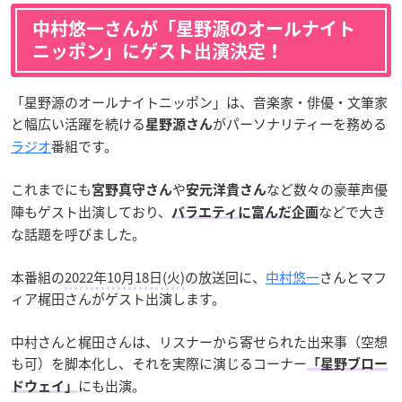
中村悠一さんが「星野源のオールナイト
ニッポン」にゲスト出演決定！
「星野源のオールナイトニッポン」は、音楽家・俳優・文筆家
と幅広い活躍を続ける
がパーソナリティーを務める
星野源さん
ラジオ
番組です。
これまでにも
や
など数々の豪華声優
宮野真守さん
安元洋貴さん
陣もゲスト出演しており、
などで大き
バラエティに富んだ企画
な話題を呼びました。
本番組の
2022年10月18日(火)
の放送回に、
中村悠一
さんとマフ
ィア梶田さんがゲスト出演します。
中村さんと梶田さんは、リスナーから寄せられた出来事（空想
も可）を脚本化し、それを実際に演じるコーナー
「星野ブロー
にも出演。
ドウェイ」