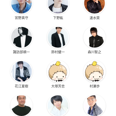
宮野真守
下野紘
速水奨
諏訪部順一
鈴村健一
森川智之
花江夏樹
大塚芳忠
村瀬歩