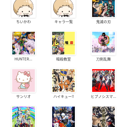
ちいかわ
キャラ一覧
鬼滅の刃
HUNTER...
暗殺教室
刀剣乱舞
サンリオ
ハイキュー!!
ヒプノシスマ...