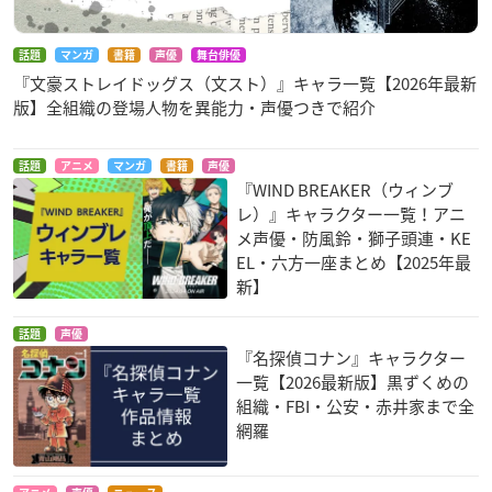
話題
マンガ
書籍
声優
舞台俳優
『文豪ストレイドッグス（文スト）』キャラ一覧【2026年最新
版】全組織の登場人物を異能力・声優つきで紹介
話題
アニメ
マンガ
書籍
声優
『WIND BREAKER（ウィンブ
レ）』キャラクター一覧！アニ
メ声優・防風鈴・獅子頭連・KE
EL・六方一座まとめ【2025年最
新】
話題
声優
『名探偵コナン』キャラクター
一覧【2026最新版】黒ずくめの
組織・FBI・公安・赤井家まで全
網羅