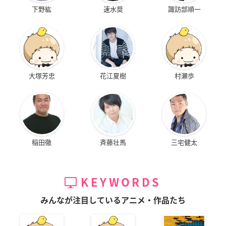
下野紘
速水奨
諏訪部順一
大塚芳忠
花江夏樹
村瀬歩
稲田徹
斉藤壮馬
三宅健太
KEYWORDS
みんなが注目しているアニメ・作品たち