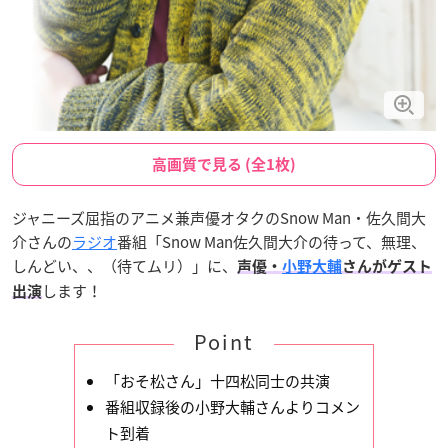
高画質で見る (全1枚)
ジャニーズ屈指のアニメ兼声優オタクのSnow Man・佐久間大
介さんの
ラジオ
番組「Snow Man佐久間大介の待って、無理、
しんどい、、（待てムリ）」に、
声優・
小野大輔
さんがゲスト
します！
出演
Point
「おそ松さん」十四松同士の共演
番組収録後の小野大輔さんよりコメン
ト到着