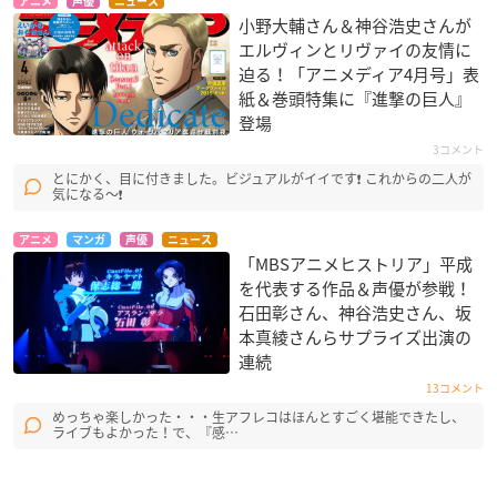
アニメ
声優
ニュース
小野大輔さん＆神谷浩史さんが
エルヴィンとリヴァイの友情に
迫る！「アニメディア4月号」表
紙＆巻頭特集に『進撃の巨人』
登場
3コメント
とにかく、目に付きました。ビジュアルがイイです❗ これからの二人が
気になる〜❗
アニメ
マンガ
声優
ニュース
「MBSアニメヒストリア」平成
を代表する作品＆声優が参戦！
石田彰さん、神谷浩史さん、坂
本真綾さんらサプライズ出演の
連続
13コメント
めっちゃ楽しかった・・・生アフレコはほんとすごく堪能できたし、
ライブもよかった！で、『感…