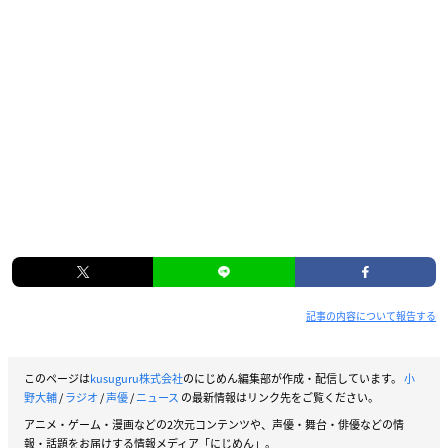
記事の内容について報告する
このページは
kusuguru株式会社
のにじめん編集部が作成・配信しています。
小
野大輔
/
ラジオ
/
声優
/
ニュース
の最新情報はリンク先をご覧ください。
アニメ・ゲーム・漫画などの2次元コンテンツや、声優・舞台・俳優などの情
報・話題をお届けする情報メディア「にじめん」。