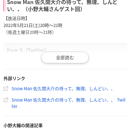
Snow Man 佐久間大介の待って、無理、しんど
い、、（小野大輔さんゲスト回）
【放送日時】
2022年5月21日(土)20時～21時
（毎週土曜日20時～21時）
5月21日放送の
#待てムリ
はアニメ「おそ松さん」で十四松
役などを演じている
#小野大輔
さんが登場！
外部リンク
お二人への質問、相談、話してほしいことなど
たくさんのメールをお待ちしております☺️
Snow Man 佐久間大介の待って、無理、しんどい、、
📧
matemuri@joqr.net
Snow Man 佐久間大介の待って、無理、しんどい、、 Twit
タイムフリーはこちら💁‍♂️
https://t.co/62bLEQqEex
#SnowM
ter
an
#佐久間大介
pic.twitter.com/IgXK7H3Y5w
— Snow Man 佐久間大介の待って、無理、しんどい、、
【公式】 (@matemuri_916)
April 27, 2022
小野大輔の関連記事