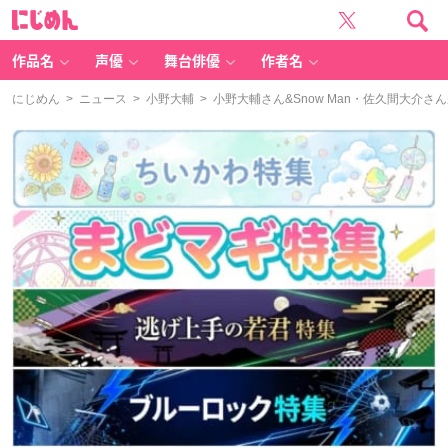
に
じ
め
ん
作品名
声優
舞台俳優
作者名
にじめん
>
ニュース
>
小野大輔
> 小野大輔さん&Snow Man・佐久間大介