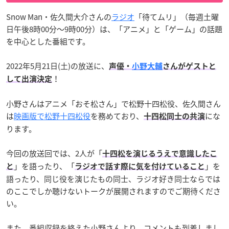
Snow Man・佐久間大介さんの
ラジオ
「待てムリ」（毎週土曜
日午後8時00分～9時00分）は、「アニメ」と「ゲーム」の話題
を中心とした番組です。
2022年5月21日(土)の放送に、
声優・
小野大輔
さんがゲストと
！
して出演決定
小野さんはアニメ「おそ松さん」で松野十四松役、佐久間さん
は
映画版で松野十四松役
を務めており、
にな
十四松同士の共演
ります。
今回の放送回では、2人が「
十四松を演じるうえで意識したこ
」を語ったり、「
」を
と
ラジオで話す際に気を付けていること
語ったり、同じ役を演じたもの同士、ラジオ好き同士ならでは
のここでしか聴けないトークが展開されますのでご期待くださ
い。
また、番組収録を終えた小野さんより、コメントも到着しまし