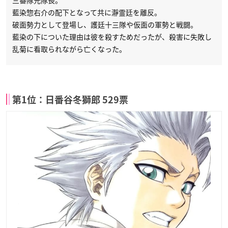
三番隊元隊長。
藍染惣右介の配下となって共に瀞霊廷を離反。
破面勢力として登場し、護廷十三隊や仮面の軍勢と戦闘。
藍染の下についた理由は彼を殺すためだったが、殺害に失敗し
乱菊に看取られながら亡くなった。
第1位：日番谷冬獅郎 529票