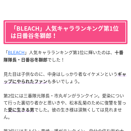
「BLEACH」人気キャラランキング第1位
は日番谷冬獅郎！
「
BLEACH
」人気キャラランキング第1位に輝いたのは、
十番
でした！
隊隊長・日番谷冬獅郎
見た目は子供なのに、中身はしっかり者なイケメンという
ギャ
も多いでしょう。
ップにやられたファン
第2位には三番隊元隊長・市丸ギンがランクイン。愛染につい
て行った裏切り者かと思いきや、松本乱菊のために復讐を誓っ
た
でした。彼の生き様は涙無くしては見れませ
愛に生きる男
ん。