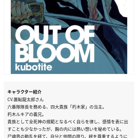
キャラクター紹介
CV.置鮎龍太郎さん
六番隊隊長を務める、四大貴族「朽木家」の当主。
朽木ルキアの義兄。
貴族として全死神の規範となるべく自らを律し、感情を表に出
すことも少なかったが、胸の内には熱い想いを秘めている。
尸魂界の動乱を経て、自分と仲間の誇り、絆を尊重するように