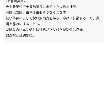
CV.朴璐美さん
史上最年少で十番隊隊長にまで上りつめた神童。
戦闘は勿論、事務仕事もそつなくこなす。
幼い外見に反して鋭い洞察力を持ち、冷静に行動する一方、激
情を露わにすることも。
副隊長の松本乱菊とは性格が正反対だが関係は良好。
雛森桃とは幼馴染。