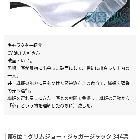
キャラクター紹介
CV.浪川大輔さん
破面・No.4。
黒崎一護が最初に出会った破面にして、最初に出会った十刃の
一人。
井上織姫の能力に目をつけた藍染惣右介の命令で、織姫を藍染
の元へ連行。
織姫を連れ戻しにきた一護との戦闘で負傷し、織姫の言動から
「心」という物を理解したのちに消滅した。
第6位：グリムジョー・ジャガージャック 344票