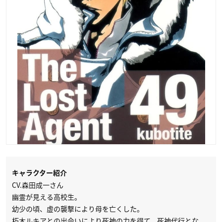
キャラクター紹介
CV.森田成一さん
幽霊が見える高校生。
幼少の頃、虚の襲撃により母を亡くした。
朽木ルキアとの出会いにより死神の力を得て、死神代行とな