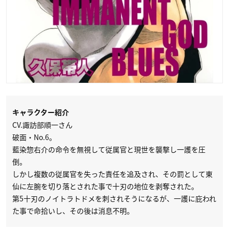
キャラクター紹介
CV.諏訪部順一さん
破面・No.6。
藍染惣右介の命令を無視して従属官と現世を襲撃し一護を圧
倒。
しかし複数の従属官を失った責任を追及され、その罰として東
仙に左腕を切り落とされた事で十刃の地位を剥奪された。
第5十刃のノイトラトドメを刺されそうになるが、一護に庇われ
た事で命拾いし、その後は消息不明。