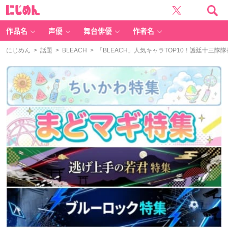
に
じ
め
ん
作品名
声優
舞台俳優
作者名
にじめん
>
話題
>
BLEACH
> 「BLEACH」人気キャラTOP10！護廷十三