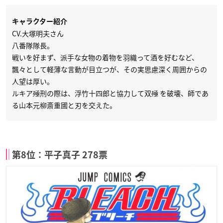
キャラクター紹介
CV.大塚明夫さん
八番隊隊長。
戦いを好まず、派手な女物の着物を羽織って酒を好むなど、
飄々として軽薄な言動が目立つが、その実思慮深く周囲からの
人望は厚い。
ルキア殛刑の際は、浮竹十四郎と協力して双殛 を破壊、師であ
る山本元柳斎重國と刃を交えた。
第8位：平子真子 278票