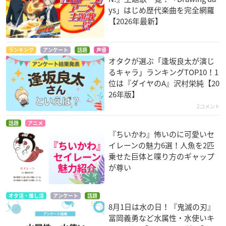
ys」はじめ歴代楽曲を完全網羅
【2026年最新】
ランキング
アンケート
話題
声優
オタクが選ぶ「逢坂良太が演じ
るキャラ」ランキングTOP10！1
位は『ダイヤのA』沢村栄純【20
26年版】
2コメント
話題
アニメ
『ちいかわ』怖いのに可愛いセ
イレーンの魅力6選！人魚を2匹
乗せた巨体と喋り方のギャップ
が尊い
オタ活・推し活
アンケート
話題
8月1日は水の日！『鬼滅の刃』
冨岡義勇など水属性・水使いキ