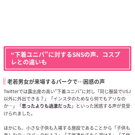
“下着ユニバ”に対するSNSの声、コスプ
レとの違いも
老若男女が来場するパークで…困惑の声
Twitterでは露出度の高い“下着ユニバ”に対し「
同じ服装でUSJ
以外に外出できる？
」「
インスタのためなら何でもアリなの
か…
」「
」といった困惑する声が見受
思ったよりも過激だった
けられました。
ほかにも、小さな子供も入場する施設であることから「
子供も
楽しむテーマパークだよ？
」「
子供連れてたら避ける
」「
子供