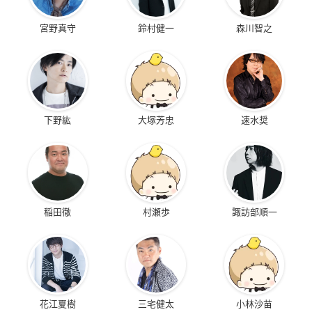
宮野真守
鈴村健一
森川智之
下野紘
大塚芳忠
速水奨
稲田徹
村瀬歩
諏訪部順一
花江夏樹
三宅健太
小林沙苗