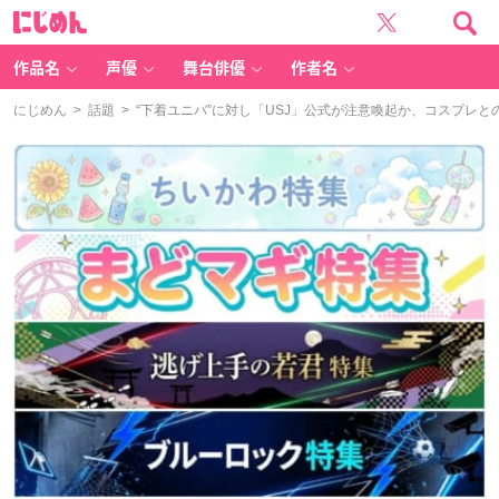
に
じ
め
ん
作品名
声優
舞台俳優
作者名
にじめん
>
話題
> “下着ユニバ”に対し「USJ」公式が注意喚起か、コスプレ