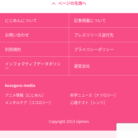
ページの先頭へ
にじめんについて
記事掲載について
お問い合わせ
プレスリリース送付先
利用規約
プライバシーポリシー
インフォマティブデータポリシ
運営会社
ー
kusuguru
media
アニメ情報［にじめん］
科学ニュース［ナゾロジー］
メンタルケア［ココロジー］
心理テスト［シンリ］
Copyright 2013 nijimen.