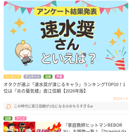
ランキング
アンケート
話題
声優
オタクが選ぶ「速水奨が演じるキャラ」ランキングTOP10！1
位は『炎の蜃気楼』直江信綱【2026年版】
13コメント
この時代に直江信綱が1位になるのおもろすぎるw
話題
アニメ
『家庭教師ヒットマンREBOR
N!』主題歌一覧！「Drawing da