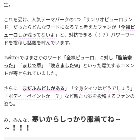
生。
これを受け、人気テーマパークの1つ「サンリオピューロラン
ド」だったらどんなワードになる？と考えたファンが「
全裸ピ
しか残ってないよ
」と、対抗できる（！？）パワーワー
ューロ
ドを投稿し話題を呼んでいます。
Twitterではまさかのワード「全裸ピューロ」に対し「
腹筋攣
」「
」「
」といった爆笑するコメン
った
まじで草
吹きましたw
トが寄せられていました。
さらに「
」「
全身タイツはどうでしょう
」
まだふんどしがある
「
ボディーペイントか…？
」など新たな案を投稿するファンの
姿も。
寒いからしっかり服着てね～
み、みんな、
～！！！