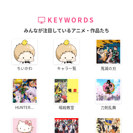
KEYWORDS
みんなが注目しているアニメ・作品たち
ちいかわ
キャラ一覧
鬼滅の刃
HUNTER...
暗殺教室
刀剣乱舞