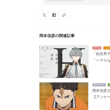
岡本信彦の関連記事
ゲーム
ニュ
「結合男
「ハマら
アンケート
岡本信彦
【アンケ