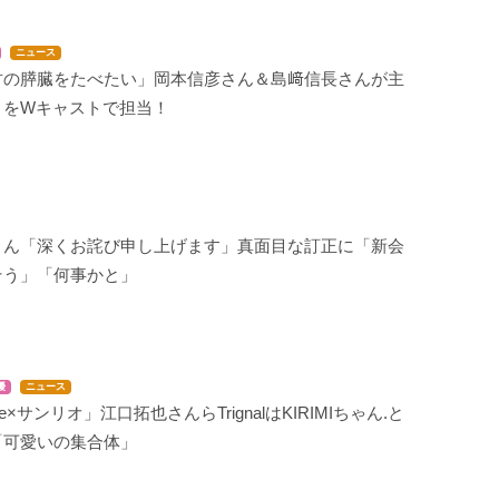
ニュース
君の膵臓をたべたい」岡本信彦さん＆島﨑信長さんが主
」をWキャストで担当！
さん「深くお詫び申し上げます」真面目な訂正に「新会
そう」「何事かと」
優
ニュース
une×サンリオ」江口拓也さんらTrignalはKIRIMIちゃん.と
「可愛いの集合体」