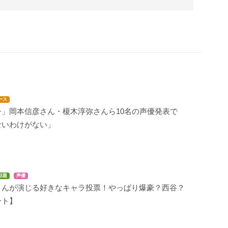
ース
子」岡本信彦さん・榎木淳弥さんら10名の声優発表で
ないわけがない」
話題
声優
さんが演じる好きなキャラ投票！やっぱり爆豪？西谷？
ート】