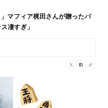
と」マフィア梶田さんが贈ったバ
ンス凄すぎ」