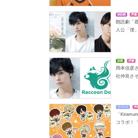
朗読劇
声優
朗読劇「
人公「僕
話題
声優
岡本信彦
社仲良さ
イベント
声
「Kiram
コラボ！