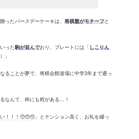
贈ったバースデーケーキは、
将棋盤がモチーフ
と
いった
駒が並んで
おり、プレートには「
しこりん
）。
なることが夢
で、将棋会館道場に中学3年まで通っ
るなんて、粋にも程がある…！
！！！🥺🥺🥺
」とテンション高く、お礼を綴っ