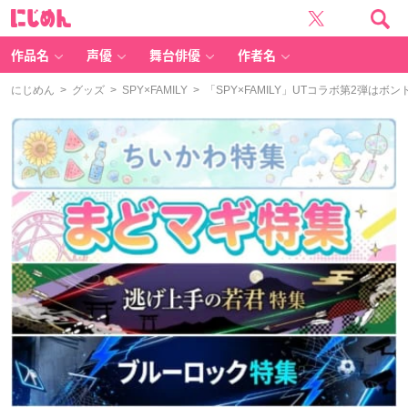
に
じ
め
ん
作品名
声優
舞台俳優
作者名
にじめん
>
グッズ
>
SPY×FAMILY
> 「SPY×FAMILY」UTコラボ第2弾