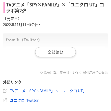
TVアニメ「SPY×FAMILY」×「ユニクロ UT」コ
ラボ第2弾
【発売日】
2022年11月11日(金)〜
／
📣11/11㊎~発売決定🎉
＼
#SPY_FAMILY
UT【第2⃣弾】✨
Q あなたは何番の
#UT
がほしい？
© 遠藤達哉／集英社・SPY×FAMILY製作委員会
➔❶~❼をコメント💬
#黄昏
#アーニャ
#ヨル
#ボンド
外部リンク
それぞれ素性を隠した
#スパイファミリー
が、ユニクロTシ
ャツになって再び登場👉
https://t.co/D2zP5k4M2H
@spyfa
TVアニメ「SPY×FAMILY」×「ユニクロ UT」
mily_anime
https://t.co/FAP0IOyYKX
pic.twitter.com/7Ho
ユニクロ Twitter
OVFONIJ
— ユニクロ (@UNIQLO_JP)
October 17, 2022