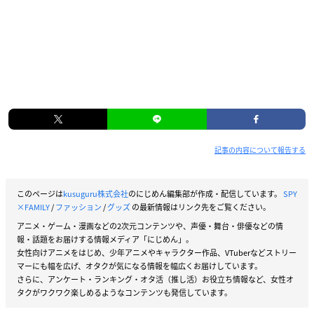
記事の内容について報告する
このページは
kusuguru株式会社
のにじめん編集部が作成・配信しています。
SPY
×FAMILY
/
ファッション
/
グッズ
の最新情報はリンク先をご覧ください。
アニメ・ゲーム・漫画などの2次元コンテンツや、声優・舞台・俳優などの情
報・話題をお届けする情報メディア「にじめん」。
女性向けアニメをはじめ、少年アニメやキャラクター作品、VTuberなどストリー
マーにも幅を広げ、オタクが気になる情報を幅広くお届けしています。
さらに、アンケート・ランキング・オタ活（推し活）お役立ち情報など、女性オ
タクがワクワク楽しめるようなコンテンツも発信しています。