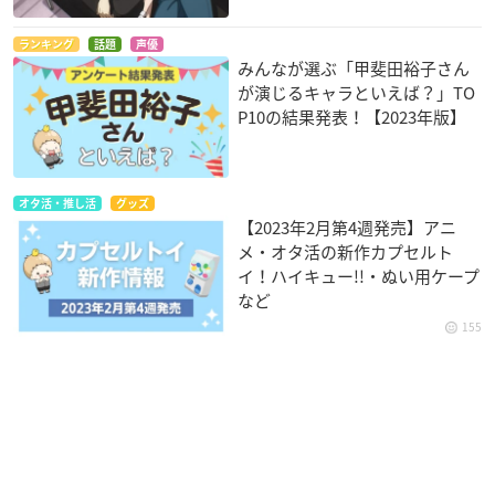
ランキング
話題
声優
みんなが選ぶ「甲斐田裕子さん
が演じるキャラといえば？」TO
P10の結果発表！【2023年版】
オタ活・推し活
グッズ
【2023年2月第4週発売】アニ
メ・オタ活の新作カプセルト
イ！ハイキュー!!・ぬい用ケープ
など
155