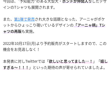
今回は、“予知能力”のある大型犬・
したデザ
ボンドが仲間入り
インのTシャツも展開されます。
また、
第1弾で発売
され大きな話題となった、アーニャがポケ
ットからひょっこり覗いているデザインの
「アーニャ柄」Tシ
も実施。
ャツの再販
2022年10月17日(月)より予約販売がスタートしますので、この
機会をお見逃しなく！
本発表に対しTwitterでは「
」「
欲しいと思ってました…！
嬉し
」といった期待の声が寄せられていましたよ。
すぎる〜！！！