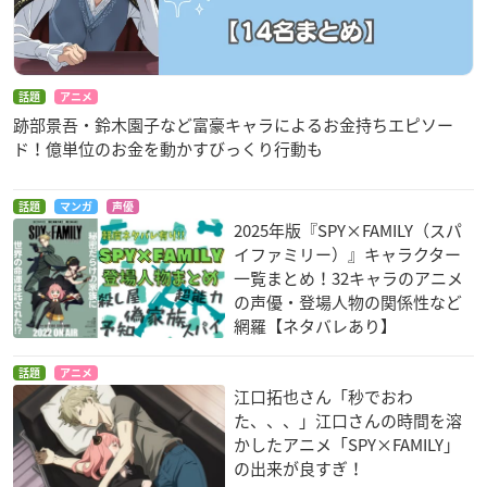
話題
アニメ
跡部景吾・鈴木園子など富豪キャラによるお金持ちエピソー
ド！億単位のお金を動かすびっくり行動も
話題
マンガ
声優
2025年版『SPY×FAMILY（スパ
イファミリー）』キャラクター
一覧まとめ！32キャラのアニメ
の声優・登場人物の関係性など
網羅【ネタバレあり】
話題
アニメ
江口拓也さん「秒でおわ
た、、、」江口さんの時間を溶
かしたアニメ「SPY×FAMILY」
の出来が良すぎ！