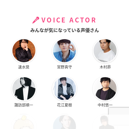
VOICE ACTOR
みんなが気になっている声優さん
速水奨
宮野真守
木村昴
諏訪部順一
花江夏樹
中村悠一