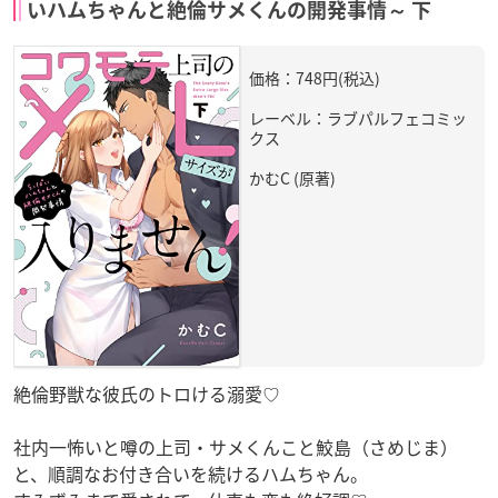
いハムちゃんと絶倫サメくんの開発事情～ 下
価格：748円(税込)
レーベル：ラブパルフェコミッ
クス
かむC (原著)
絶倫野獣な彼氏のトロける溺愛♡
社内一怖いと噂の上司・サメくんこと鮫島（さめじま）
と、順調なお付き合いを続けるハムちゃん。