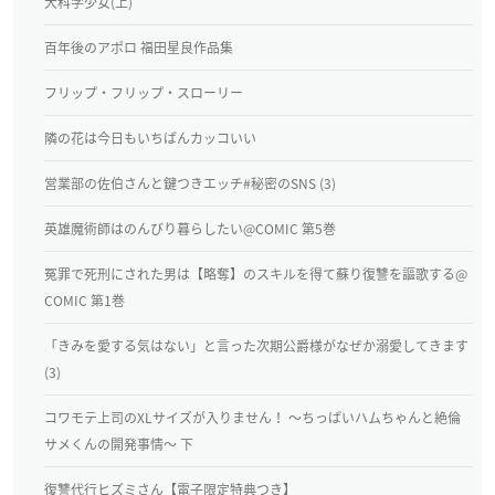
大科学少女(上)
百年後のアポロ 福田星良作品集
フリップ・フリップ・スローリー
隣の花は今日もいちばんカッコいい
営業部の佐伯さんと鍵つきエッチ#秘密のSNS (3)
英雄魔術師はのんびり暮らしたい@COMIC 第5巻
冤罪で死刑にされた男は【略奪】のスキルを得て蘇り復讐を謳歌する@
COMIC 第1巻
「きみを愛する気はない」と言った次期公爵様がなぜか溺愛してきます
(3)
コワモテ上司のXLサイズが入りません！ ～ちっぱいハムちゃんと絶倫
サメくんの開発事情～ 下
復讐代行ヒズミさん【電子限定特典つき】