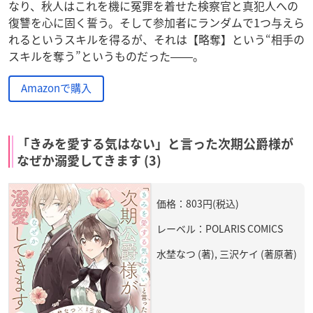
なり、秋人はこれを機に冤罪を着せた検察官と真犯人への
復讐を心に固く誓う。そして参加者にランダムで1つ与えら
れるというスキルを得るが、それは【略奪】という“相手の
スキルを奪う”というものだった――。
Amazonで購入
「きみを愛する気はない」と言った次期公爵様が
なぜか溺愛してきます (3)
価格：803円(税込)
レーベル：POLARIS COMICS
水埜なつ (著), 三沢ケイ (著原著)