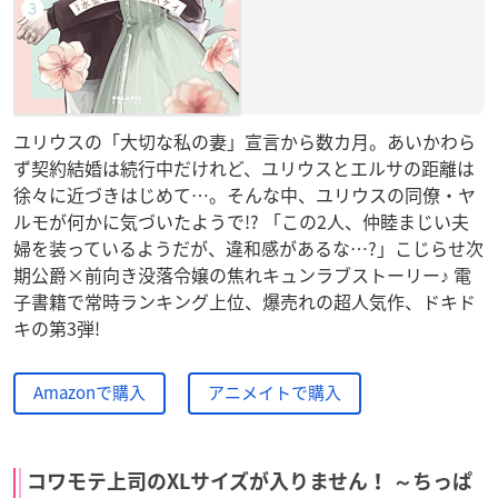
ユリウスの「大切な私の妻」宣言から数カ月。あいかわら
ず契約結婚は続行中だけれど、ユリウスとエルサの距離は
徐々に近づきはじめて…。そんな中、ユリウスの同僚・ヤ
ルモが何かに気づいたようで!? 「この2人、仲睦まじい夫
婦を装っているようだが、違和感があるな…?」こじらせ次
期公爵×前向き没落令嬢の焦れキュンラブストーリー♪ 電
子書籍で常時ランキング上位、爆売れの超人気作、ドキド
キの第3弾!
Amazonで購入
アニメイトで購入
コワモテ上司のXLサイズが入りません！ ～ちっぱ