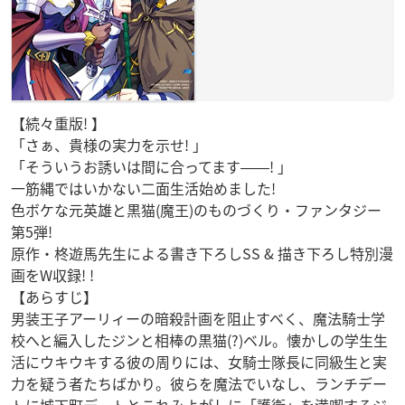
【続々重版! 】
「さぁ、貴様の実力を示せ! 」
「そういうお誘いは間に合ってます――! 」
一筋縄ではいかない二面生活始めました!
色ボケな元英雄と黒猫(魔王)のものづくり・ファンタジー
第5弾!
原作・柊遊馬先生による書き下ろしSS & 描き下ろし特別漫
画をW収録! !
【あらすじ】
男装王子アーリィーの暗殺計画を阻止すべく、魔法騎士学
校へと編入したジンと相棒の黒猫(?)ベル。懐かしの学生生
活にウキウキする彼の周りには、女騎士隊長に同級生と実
力を疑う者たちばかり。彼らを魔法でいなし、ランチデー