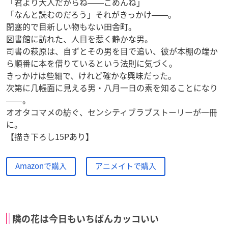
「君より大人だからね――ごめんね」
「なんと読むのだろう」それがきっかけ――。
閉塞的で目新しい物もない田舎町。
図書館に訪れた、人目を惹く静かな男。
司書の萩原は、自ずとその男を目で追い、彼が本棚の端か
ら順番に本を借りているという法則に気づく。
きっかけは些細で、けれど確かな興味だった。
次第に几帳面に見える男・八月一日の素を知ることになり
――。
オオタコマメの紡ぐ、センシティブラブストーリーが一冊
に。
【描き下ろし15Pあり】
Amazonで購入
アニメイトで購入
隣の花は今日もいちばんカッコいい