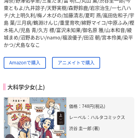
海奈/野澤佑季恵/三星たま/冨 明仁/丸山 薫/渋谷圭一郎/今
東ともよ/九井諒子/天野実樹/森野鈴鹿/岩宗治生/一七八ハ
チ/大上明久利/梅ノ木びの/加藤清志/夏町 燕/嵐田佐和子/宇
島 葉/三月病/鶴淵けんじ/重里育吹/綿野マイコ/中原ふみ/樫
木祐人/児島 青/久方 標/富沢未知果/御名原 雅/山本和音/綾
城まめ/沼野あおい/namo/福浪優子/田沼 朝/宮本伶美/染平
かつ/犬島ななこ
Amazonで購入
アニメイトで購入
大科学少女(上)
価格：748円(税込)
レーベル：ハルタコミックス
渋谷 圭一郎 (著)