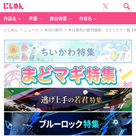
に
じ
め
ん
作品名
声優
舞台俳優
作者名
にじめん
>
ニュース
>
本日の新刊
> 本日発売の新刊漫画・コミックス一覧【発売