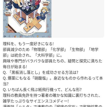
理科を、もう一度好きになる!
部員減少のため「物理部」「化学部」「生物部」「地学
部」は統合され、「大科学部」に。
興味や専門がバラバラな部員たちの、疑問と探究に満ちた
毎日が始まる!
Q. 「黒板消し落とし」を成功させる方法は?
Q. 爆薬にもなる「硝酸塩」。身近なものから作れるって本
当?
Q. いちばん長く飛ぶ紙飛行機って、どんな形?
理科の教員免許を持つ著者の確かな知識に裏打ちされた、
雑学たっぷりなサイエンスコメディー!
漫画誌「ハルタ」で連載中の『瑠璃の宝石』で鉱物採集の