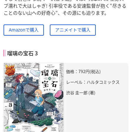
ブ濡れで大はしゃぎ! 引率役である安達監督が抱く“尽きる
ことのない山への好奇心”、その源にも迫ります。
Amazonで購入
アニメイトで購入
瑠璃の宝石 3
価格：792円(税込)
レーベル：ハルタコミックス
渋谷 圭一郎 (著)