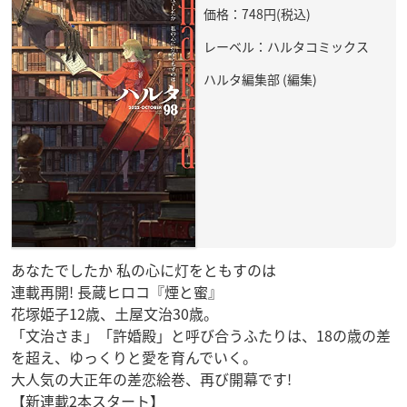
価格：748円(税込)
レーベル：ハルタコミックス
ハルタ編集部 (編集)
あなたでしたか 私の心に灯をともすのは
連載再開! 長蔵ヒロコ『煙と蜜』
花塚姫子12歳、土屋文治30歳。
「文治さま」「許婚殿」と呼び合うふたりは、18の歳の差
を超え、ゆっくりと愛を育んでいく。
大人気の大正年の差恋絵巻、再び開幕です!
【新連載2本スタート】