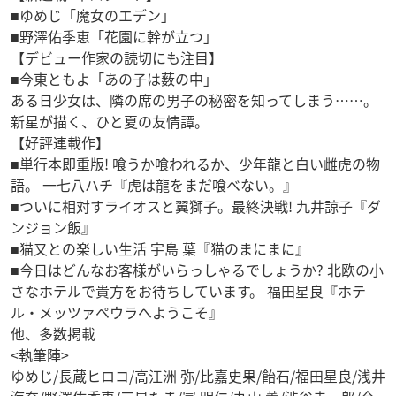
■ゆめじ「魔女のエデン」
■野澤佑季恵「花園に幹が立つ」
【デビュー作家の読切にも注目】
■今東ともよ「あの子は薮の中」
ある日少女は、隣の席の男子の秘密を知ってしまう……。
新星が描く、ひと夏の友情譚。
【好評連載作】
■単行本即重版! 喰うか喰われるか、少年龍と白い雌虎の物
語。 一七八ハチ『虎は龍をまだ喰べない。』
■ついに相対すライオスと翼獅子。最終決戦! 九井諒子『ダ
ンジョン飯』
■猫又との楽しい生活 宇島 葉『猫のまにまに』
■今日はどんなお客様がいらっしゃるでしょうか? 北欧の小
さなホテルで貴方をお待ちしています。 福田星良『ホテ
ル・メッツァペウラへようこそ』
他、多数掲載
<執筆陣>
ゆめじ/長蔵ヒロコ/高江洲 弥/比嘉史果/飴石/福田星良/浅井