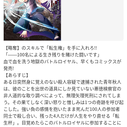
【略奪】のスキルで「転生権」を手に入れろ!!
「――100名による生き残りを賭けた闘いです」
血で血を洗う地獄のバトルロイヤル、早くもコミックスが
発売!
【あらすじ】
ある日突然身に覚えのない殺人容疑で逮捕された青年秋人
は、彼のことを出世の道具にしか見ていない悪徳検察官の
非人道的な取り調べによって、無理矢理死刑にされてしま
う。その果てしなく深い怒りと憎しみは1つの奇跡を呼び起
こした。強い負の感情を抱いたまま死んだ100人の参加者
同士で殺し合い、残った4人だけが人生をやり直せる「転
生杯」。目覚めたらこのバトルロイヤルに参加することに