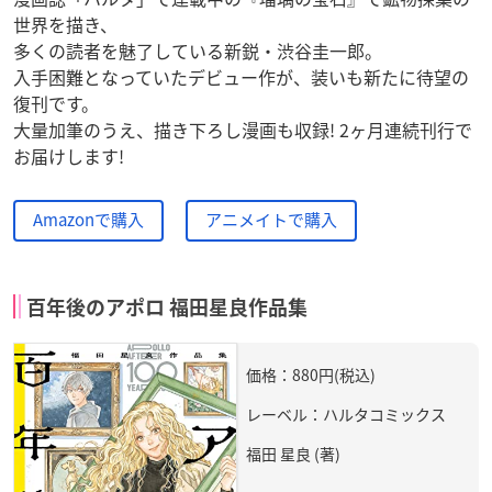
世界を描き、
多くの読者を魅了している新鋭・渋谷圭一郎。
入手困難となっていたデビュー作が、装いも新たに待望の
復刊です。
大量加筆のうえ、描き下ろし漫画も収録! 2ヶ月連続刊行で
お届けします!
Amazonで購入
アニメイトで購入
百年後のアポロ 福田星良作品集
価格：880円(税込)
レーベル：ハルタコミックス
福田 星良 (著)