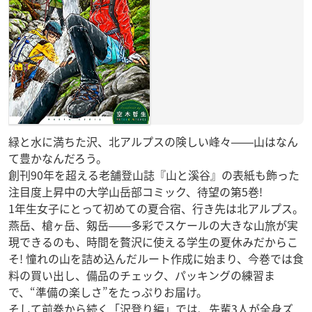
緑と水に満ちた沢、北アルプスの険しい峰々――山はなん
て豊かなんだろう。
創刊90年を超える老舗登山誌『山と溪谷』の表紙も飾った
注目度上昇中の大学山岳部コミック、待望の第5巻!
1年生女子にとって初めての夏合宿、行き先は北アルプス。
燕岳、槍ヶ岳、剱岳――多彩でスケールの大きな山旅が実
現できるのも、時間を贅沢に使える学生の夏休みだからこ
そ! 憧れの山を詰め込んだルート作成に始まり、今巻では食
料の買い出し、備品のチェック、パッキングの練習ま
で、“準備の楽しさ”をたっぷりお届け。
そして前巻から続く「沢登り編」では、先輩3人が全身ズ