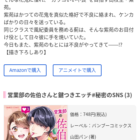
苑。
紫苑はかつての花鬼を真似た格好で不良に絡まれ、ケンカ
ばかりの日々を送っている。
同じクラスで風紀委員を務める薊は、そんな紫苑のお目付
け役として日々彼に手を焼いていた。
今日もまた、紫苑のもとには不良がやってきて――!?
【描き下ろしあり】
Amazonで購入
アニメイトで購入
営業部の佐伯さんと鍵つきエッチ#秘密のSNS (3)
価格：748円(税込)
レーベル：バンブーコミックス
山田パン (著)