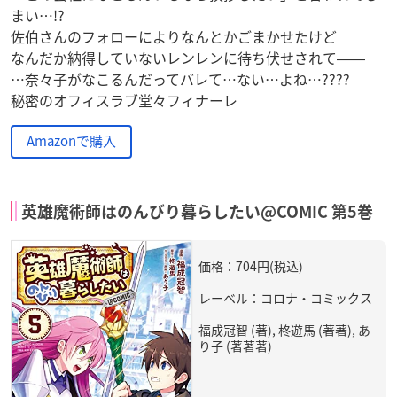
まい…!?
佐伯さんのフォローによりなんとかごまかせたけど
なんだか納得していないレンレンに待ち伏せされて――
…奈々子がなこるんだってバレて…ない…よね…????
秘密のオフィスラブ堂々フィナーレ
Amazonで購入
英雄魔術師はのんびり暮らしたい@COMIC 第5巻
価格：704円(税込)
レーベル：コロナ・コミックス
福成冠智 (著), 柊遊馬 (著著), あ
り子 (著著著)