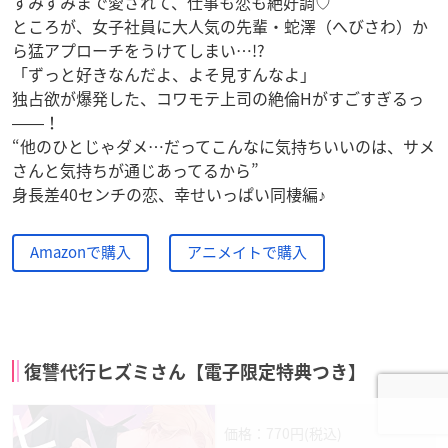
すみずみまで愛されて、仕事も恋も絶好調♡
ところが、女子社員に大人気の先輩・蛇澤（へびさわ）か
ら猛アプローチをうけてしまい…!?
「ずっと好きなんだよ、よそ見すんなよ」
独占欲が爆発した、コワモテ上司の絶倫Hがすごすぎるっ
――！
“他のひとじゃダメ…だってこんなに気持ちいいのは、サメ
さんと気持ちが通じあってるから”
身長差40センチの恋、幸せいっぱい同棲編♪
Amazonで購入
アニメイトで購入
復讐代行ヒズミさん【電子限定特典つき】
価格：770円(税込)