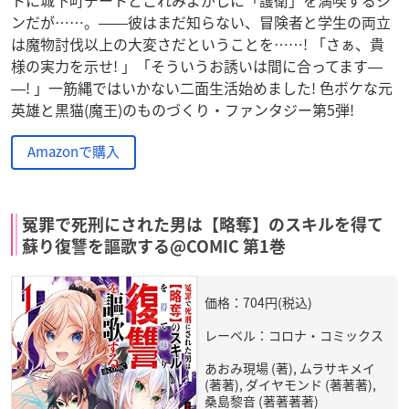
トに城下町デートとこれみよがしに「護衛」を満喫するジ
ンだが……。――彼はまだ知らない、冒険者と学生の両立
は魔物討伐以上の大変さだということを……! 「さぁ、貴
様の実力を示せ! 」「そういうお誘いは間に合ってます―
―! 」一筋縄ではいかない二面生活始めました! 色ボケな元
英雄と黒猫(魔王)のものづくり・ファンタジー第5弾!
Amazonで購入
冤罪で死刑にされた男は【略奪】のスキルを得て
蘇り復讐を謳歌する@COMIC 第1巻
価格：704円(税込)
レーベル：コロナ・コミックス
あおみ現場 (著), ムラサキメイ
(著著), ダイヤモンド (著著著),
桑島黎音 (著著著著)