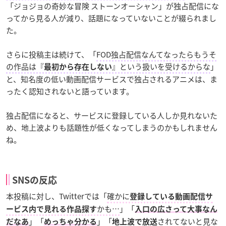
「ジョジョの奇妙な冒険 ストーンオーシャン」が独占配信にな
ってから見る人が減り、話題になっていないことが綴られまし
た。
さらに投稿主は続けて、「
FOD独占配信なんてなったらもうそ
の作品は『
』という扱いを受けるからな
」
最初から存在しない
と、知名度の低い動画配信サービスで独占されるアニメは、ま
ったく認知されないと語っています。
独占配信になると、サービスに登録している人しか見れないた
め、地上波よりも話題性が低くなってしまうのかもしれません
ね。
SNSの反応
本投稿に対し、Twitterでは「
確かに
登録している動画配信サ
かも…
」「
ービス内で見れる作品探す
入口の広さって大事なん
」「
」「
されてないと見な
だなあ
めっちゃ分かる
地上波で放送