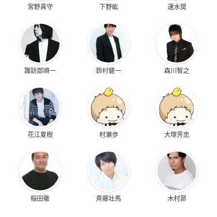
宮野真守
下野紘
速水奨
諏訪部順一
鈴村健一
森川智之
花江夏樹
村瀬歩
大塚芳忠
稲田徹
斉藤壮馬
木村昴