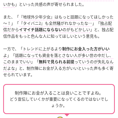
いかも
」といった共感の声が寄せられました。
また、「
『地球外少年少女』はもっと話題になってほしかった
～！
」「
『タイバニ2』も全然騒がれなかったな…
」「
独占配
信だから
のがもどかしい
」と、独占配
イマイチ話題にならない
信作品をもっと色んな人に知ってほしいという意見も。
一方で、「
トレンドに上がるより
制作にお金入った方がいい
よ
」「
話題になっても資金を落とさない人が多い世の中だし、
このままでいい
」「
っていうのが失礼なん
無料で見られる前提
だよな
」と、制作陣にお金が入る方がいいといった声も多く寄
せられています。
制作陣にお金が入ることは良いことですよね。
どう宣伝していくかが重要になってくるのではないでし
ょうか。