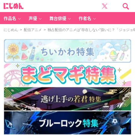
に
じ
め
ん
作品名
声優
舞台俳優
作者名
にじめん
>
配信アニメ
> 独占配信のアニメは“存在しない”扱いに？「ジョジ