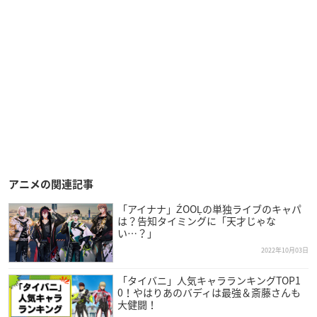
アニメの関連記事
「アイナナ」ŹOOĻの単独ライブのキャパ
は？告知タイミングに「天才じゃな
い…？」
2022年10月03日
「タイバニ」人気キャラランキングTOP1
0！やはりあのバディは最強＆斎藤さんも
大健闘！