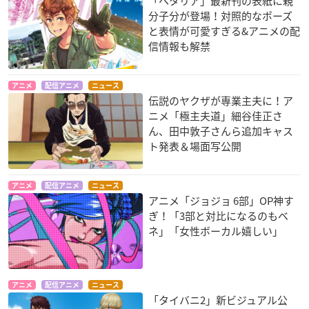
「ヘタリア」最新刊の表紙に親
分子分が登場！対照的なポーズ
と表情が可愛すぎる&アニメの配
信情報も解禁
アニメ
配信アニメ
ニュース
伝説のヤクザが専業主夫に！ア
ニメ「極主夫道」細谷佳正さ
ん、田中敦子さんら追加キャス
ト発表＆場面写公開
アニメ
配信アニメ
ニュース
アニメ「ジョジョ 6部」OP神す
ぎ！「3部と対比になるのもベ
ネ」「女性ボーカル嬉しい」
アニメ
配信アニメ
ニュース
「タイバニ2」新ビジュアル公