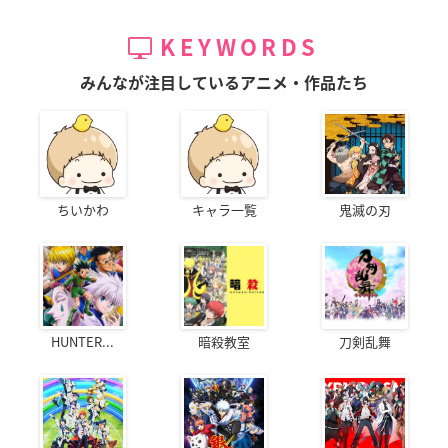
KEYWORDS
みんなが注目しているアニメ・作品たち
ちいかわ
キャラ一覧
鬼滅の刃
HUNTER...
暗殺教室
刀剣乱舞