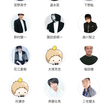
宮野真守
速水奨
下野紘
鈴村健一
諏訪部順一
森川智之
花江夏樹
大塚芳忠
稲田徹
村瀬歩
斉藤壮馬
三宅健太