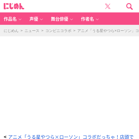
T
に
V
じ
ア
め
ニ
ん
メ
「う
作品名
声優
舞台俳優
作者名
る
星
や
つ
にじめん
>
ニュース
>
コンビニコラボ
>
アニメ「うる星やつら×ローソン」
ら」
×
「ロ
ー
ソ
ン」
ク
リ
ア
フ
ァ
イ
ル
配
布
-
ア
ニ
メ
情
報
サ
イ
ト
に
じ
め
ん
アニメ「うる星やつら×ローソン」コラボだっちゃ！店頭で
<