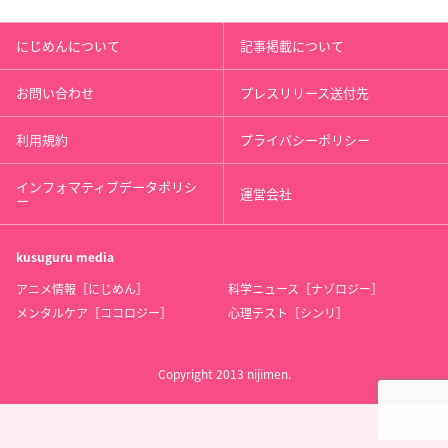
にじめんについて
記事掲載について
お問い合わせ
プレスリリース送付先
利用規約
プライバシーポリシー
インフォマティブデータポリシ
運営会社
ー
kusuguru
media
アニメ情報［にじめん］
科学ニュース［ナゾロジー］
メンタルケア［ココロジー］
心理テスト［シンリ］
Copyright 2013 nijimen.