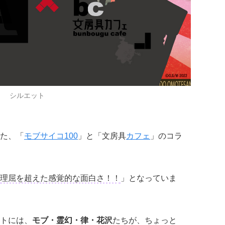
シルエット
た、「
モブサイコ100
」と「文房具
カフェ
」のコラ
理屈を超えた感覚的な面白さ！！
」となっていま
トには、
モブ・霊幻・律・花沢
たちが、ちょっと