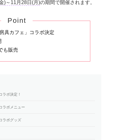
金)～11月28日(月)
の期間で開催されます。
Point
文房具カフェ」コラボ決定
開
でも販売
」コラボ決定！
」コラボメニュー
」コラボグッズ