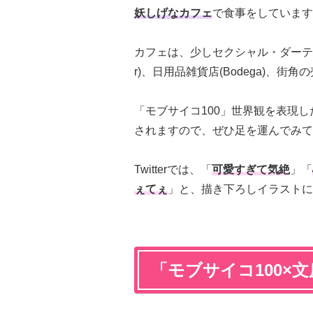
妖しげなカフェ
で食事をしています
カフェは、少しセクシャル・ダーティ
r)、日用品雑貨店(Bodega)、街角の
「モブサイコ100」世界観を表現
されますので、ぜひ足を運んでみて
Twitterでは、「
可愛すぎて気絶
」「
ぇてぇ
」と、描き下ろしイラストに
「モブサイコ100×