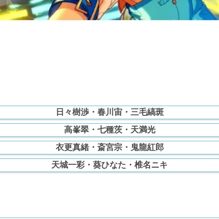
日々樹渉・春川宙・三毛縞斑
高峯翠・七種茨・天満光
衣更真緒・斎宮宗・鬼龍紅郎
天城一彩・葵ひなた・椎名ニキ