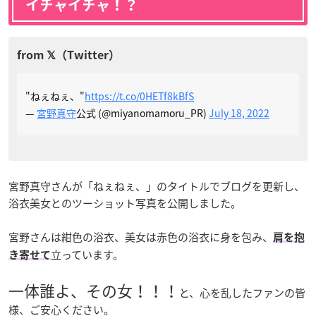
イチャイチャ！？
"ねぇねぇ、"
https://t.co/0HETf8kBfS
—
宮野真守
公式 (@miyanomamoru_PR)
July 18, 2022
宮野真守さんが「ねぇねぇ、」のタイトルでブログを更新し、
浴衣美女とのツーショット写真を公開しました。
宮野さんは紺色の浴衣、美女は赤色の浴衣に身を包み、
肩を抱
立っています。
き寄せて
一体誰よ、その女！！！
と、心を乱したファンの皆
様、ご安心ください。