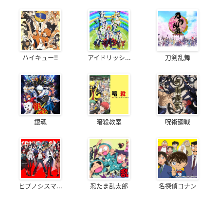
ハイキュー!!
アイドリッシ...
刀剣乱舞
銀魂
暗殺教室
呪術廻戦
ヒプノシスマ...
忍たま乱太郎
名探偵コナン