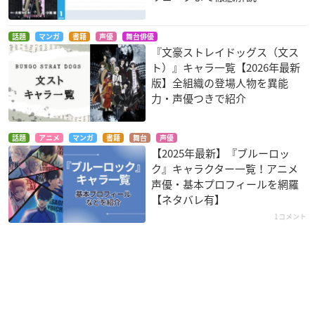
話題
マンガ
書籍
声優
舞台俳優
『文豪ストレイドッグス（文ス
ト）』キャラ一覧【2026年最新
版】全組織の登場人物を異能
力・声優つきで紹介
話題
アニメ
マンガ
書籍
舞台
声優
【2025年最新】『ブルーロッ
ク』キャラクター一覧！アニメ
声優・基本プロフィールを網羅
【ネタバレ有】
1コメント