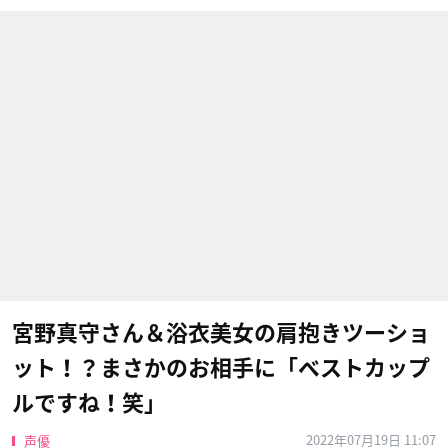
宮野真守さん＆浴衣美女の肩抱きツーショ
ット！？まさかのお相手に「ベストカップ
ルですね！笑」
2022年07月19日 11:07
声優