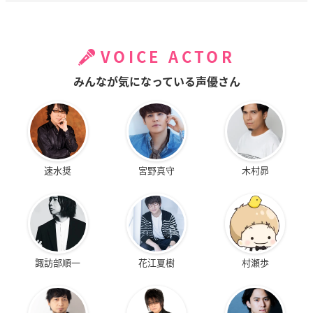
VOICE ACTOR
みんなが気になっている声優さん
速水奨
宮野真守
木村昴
諏訪部順一
花江夏樹
村瀬歩