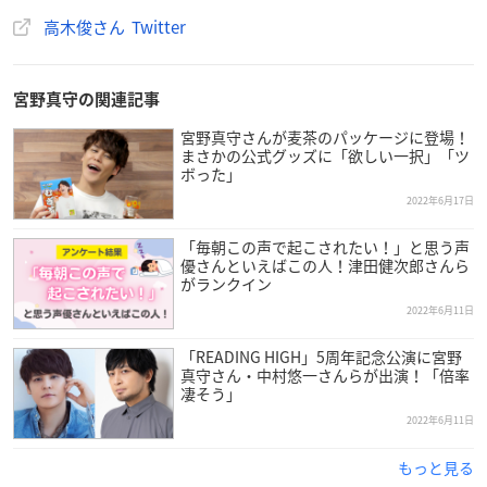
高木俊さん Twitter
宮野真守の関連記事
宮野真守さんが麦茶のパッケージに登場！
まさかの公式グッズに「欲しい一択」「ツ
ボった」
2022年6月17日
「毎朝この声で起こされたい！」と思う声
優さんといえばこの人！津田健次郎さんら
がランクイン
2022年6月11日
「READING HIGH」5周年記念公演に宮野
真守さん・中村悠一さんらが出演！「倍率
凄そう」
2022年6月11日
もっと見る