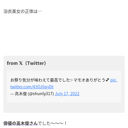
浴衣美女の正体は…
お祭り気分が味わえて最高でした✨マモオありがとう💕
pic.
twitter.com/43OJlipyDt
— 髙木俊 (@shunly317)
July 17, 2022
でした〜〜〜！
俳優の高木俊さん