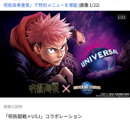
呪術高専食堂」で特別メニューを堪能
(画像 1/22)
1/22
画像の説明
「呪術廻戦×USJ」コラボレーション