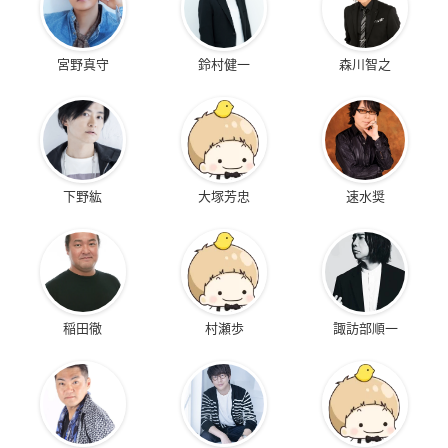
宮野真守
鈴村健一
森川智之
下野紘
大塚芳忠
速水奨
稲田徹
村瀬歩
諏訪部順一