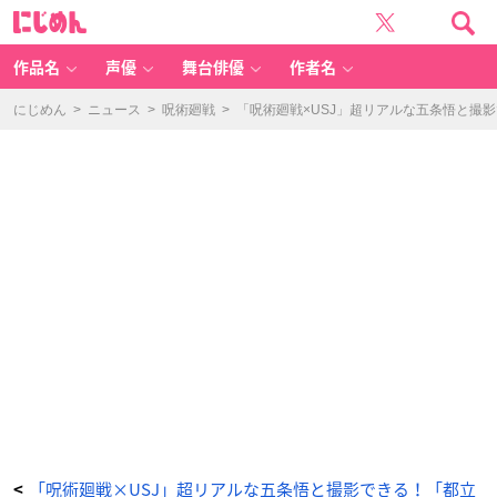
「呪
に
術
じ
廻
め
戦
ん
×
U
作品名
声優
舞台俳優
作者名
S
J」
コ
ラ
にじめん
>
ニュース
>
呪術廻戦
>
「呪術廻戦×USJ」超リアルな五条悟と撮
ボ
レ
ー
シ
ョ
ン
-
ア
ニ
メ
情
報
サ
イ
ト
に
じ
め
ん
「呪術廻戦×USJ」超リアルな五条悟と撮影できる！「都立
<