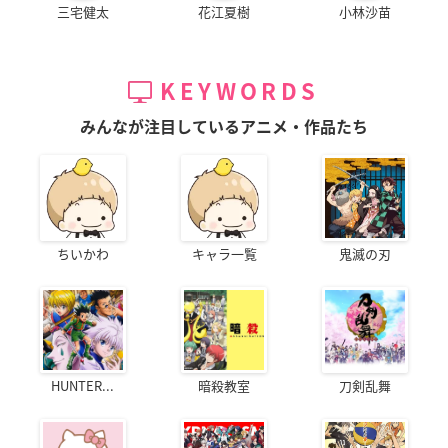
三宅健太
花江夏樹
小林沙苗
KEYWORDS
みんなが注目しているアニメ・作品たち
ちいかわ
キャラ一覧
鬼滅の刃
HUNTER...
暗殺教室
刀剣乱舞