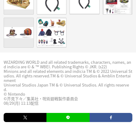
WIZARDING WORLD and all related trademarks, characters, names, an
d indicia are © & ™ WBEI. Publishing Rights © JKR. (s22)
Minions and all related elements and indicia TM & © 2022 Universal St
udios. All rights reserved.TM & © Universal Studios & Amblin Entertai
nment
Universal Studios Japan TM & © Universal Studios. All rights reserve
d.
© Nintendo
©芥見下々／集英社・呪術廻戦製作委員会
08/29(月) 11:13配信