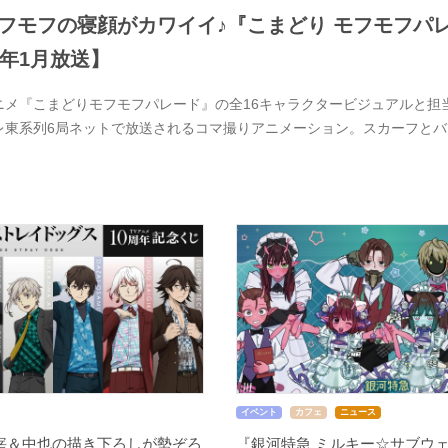
フモフの寝顔がカワイイ♪『こまどり モフモフパレ
7年1月放送】
ニメ『こまどりモフモフパレード』の全16キャラクタービジュアルと担当
レ東系列6局ネットで放送されるコマ撮りアニメーション。スカーフと
イベント
カフェ
ニュース
宰＆中也の描き下ろしが勢ぞろ
『銀河特急 ミルキー☆サブウェ