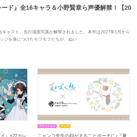
ード』全16キャラ＆小野賢章ら声優解禁！【20
キャスト、先行場面写真が解禁されました。本作は2027年1月から
バッジを身につけたモフモフたちが、ぬい
ファッション
グッズ
イ』×22カレ
ニャンコ先生の顔がまるごとポーチに♪『夏