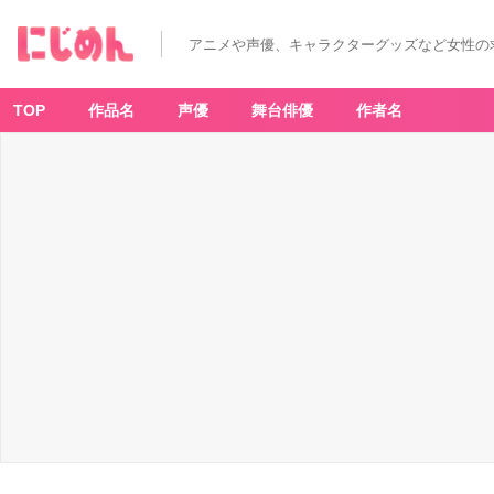
「呪
術
廻
アニメや声優、キャラクターグッズなど女性の
戦
×
U
S
J」
TOP
作品名
声優
舞台俳優
作者名
コ
ラ
ボ
レ
ー
シ
ョ
ン
オ
リ
ジ
ナ
ル
フ
ー
ド：
来
い！！
玉
犬
ま
ん
～
生
姜
た
っ
ぷ
り
肉
ま
ん
～
-
ア