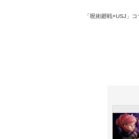
「呪術廻戦×USJ」