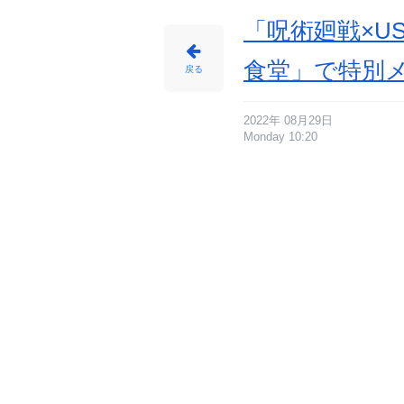
ニ
メ
情
「呪術廻戦×U
報
サ
イ
ト
食堂」で特別
に
戻る
じ
め
ん
2022年 08月29日
Monday 10:20