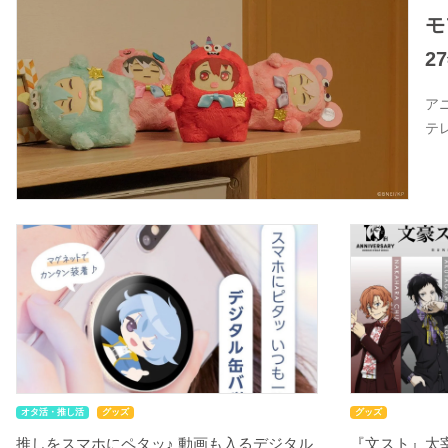
モ
2
ア
テ
オタ活・推し活
グッズ
グッズ
推しをスマホにペタッ♪ 動画も入るデジタル
『文スト』太