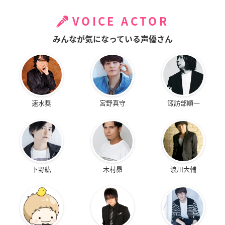
VOICE ACTOR
みんなが気になっている声優さん
速水奨
宮野真守
諏訪部順一
下野紘
木村昴
浪川大輔