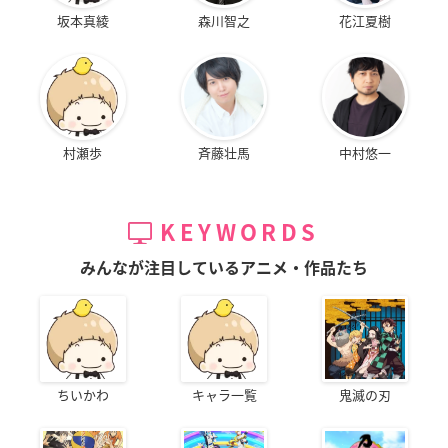
坂本真綾
森川智之
花江夏樹
村瀬歩
斉藤壮馬
中村悠一
KEYWORDS
みんなが注目しているアニメ・作品たち
ちいかわ
キャラ一覧
鬼滅の刃