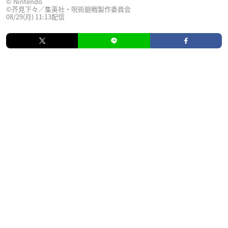
© Nintendo
©芥見下々／集英社・呪術廻戦製作委員会
08/29(月) 11:13配信