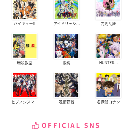
ハイキュー!!
アイドリッシ...
刀剣乱舞
暗殺教室
銀魂
HUNTER...
ヒプノシスマ...
呪術廻戦
名探偵コナン
OFFICIAL SNS