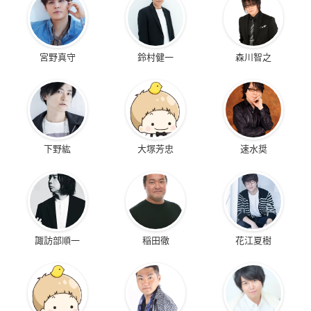
宮野真守
鈴村健一
森川智之
下野紘
大塚芳忠
速水奨
諏訪部順一
稲田徹
花江夏樹