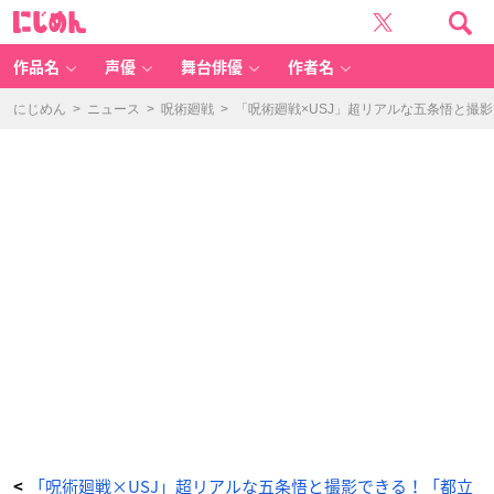
「呪
に
術
じ
廻
め
戦」
ん
テ
ー
作品名
声優
舞台俳優
作者名
マ・
レ
ス
ト
にじめん
>
ニュース
>
呪術廻戦
>
「呪術廻戦×USJ」超リアルな五条悟と撮
ラ
ン
「都
立
呪
術
高
専
食
堂」
-
ア
ニ
メ
情
報
サ
イ
ト
に
じ
め
ん
「呪術廻戦×USJ」超リアルな五条悟と撮影できる！「都立
<