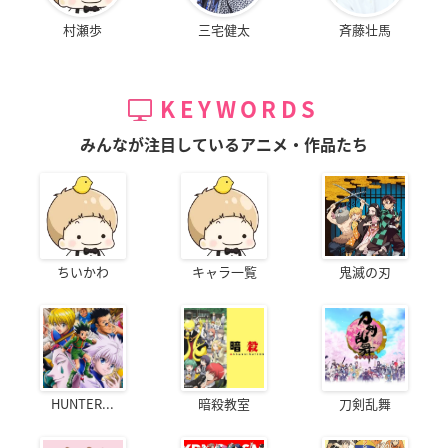
村瀬歩
三宅健太
斉藤壮馬
KEYWORDS
みんなが注目しているアニメ・作品たち
ちいかわ
キャラ一覧
鬼滅の刃
HUNTER...
暗殺教室
刀剣乱舞