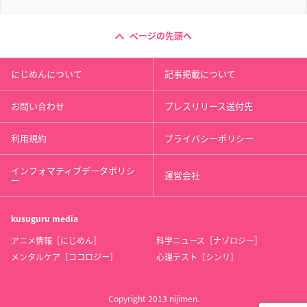
ページの先頭へ
にじめんについて
記事掲載について
お問い合わせ
プレスリリース送付先
利用規約
プライバシーポリシー
インフォマティブデータポリシ
運営会社
ー
kusuguru
media
アニメ情報［にじめん］
科学ニュース［ナゾロジー］
メンタルケア［ココロジー］
心理テスト［シンリ］
Copyright 2013 nijimen.