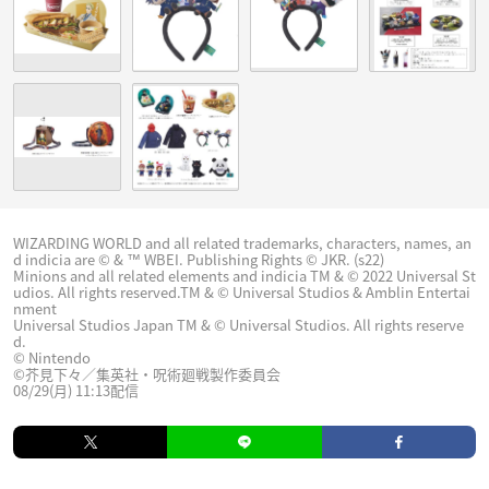
WIZARDING WORLD and all related trademarks, characters, names, an
d indicia are © & ™ WBEI. Publishing Rights © JKR. (s22)
Minions and all related elements and indicia TM & © 2022 Universal St
udios. All rights reserved.TM & © Universal Studios & Amblin Entertai
nment
Universal Studios Japan TM & © Universal Studios. All rights reserve
d.
© Nintendo
©芥見下々／集英社・呪術廻戦製作委員会
08/29(月) 11:13配信