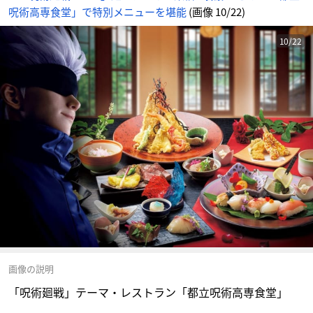
呪術高専食堂」で特別メニューを堪能
(画像 10/22)
10/22
画像の説明
「呪術廻戦」テーマ・レストラン「都立呪術高専食堂」