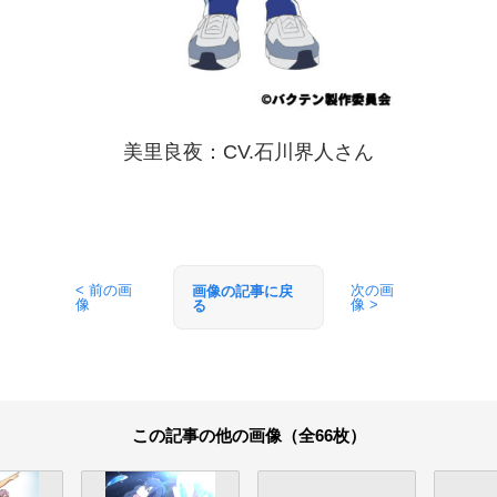
美里良夜：CV.石川界人さん
< 前の画
次の画
画像の記事に戻
像
像 >
る
この記事の他の画像（全66枚）