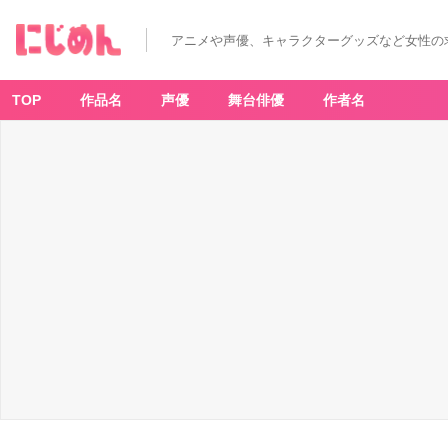
美
里
良
アニメや声優、キャラクターグッズなど女性の
夜：
C
V.
石
川
TOP
作品名
声優
舞台俳優
作者名
界
人
さ
ん
-
ア
ニ
メ
情
報
サ
イ
ト
に
じ
め
ん