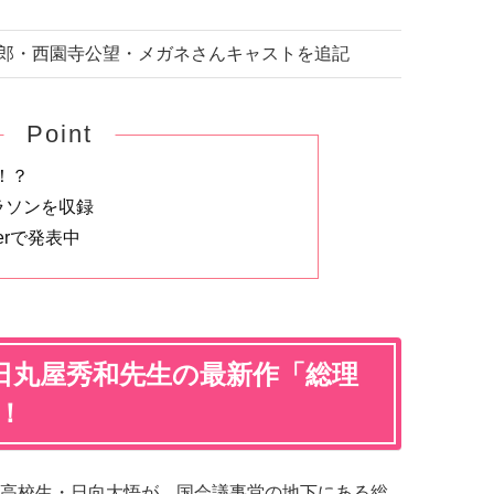
 桂太郎・西園寺公望・メガネさんキャストを追記
Point
！？
ラソンを収録
erで発表中
日丸屋秀和先生の最新作「総理
！
高校生・日向大悟が、国会議事堂の地下にある総