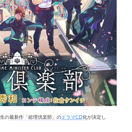
生の
最新作「総理倶楽部」の
ドラマCD
化
が決定し