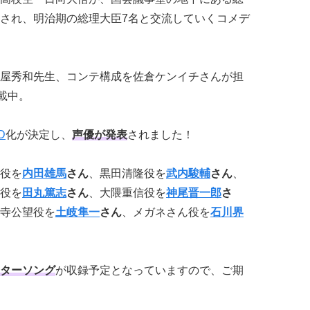
され、明治期の総理大臣7名と交流していくコメデ
屋秀和先生、コンテ構成を佐倉ケンイチさんが担
載中。
D
化が決定し、
声優が発表
されました！
役を
内田雄馬
さん
、黒田清隆役を
武内駿輔
さん
、
役を
田丸篤志
さん
、大隈重信役を
神尾晋一郎
さ
寺公望役を
土岐隼一
さん
、メガネさん役を
石川界
ターソング
が収録予定となっていますので、ご期