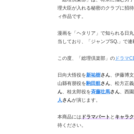
理大臣が入れる秘密のクラブに招待
ィ作品です。
漫画を「ヘタリア」で知られる日丸
当しており、「ジャンプSQ.」で連
この度、「総理倶楽部」の
ドラマC
日向大悟役を
新祐樹
さん
、伊藤博文
山縣有朋役を
駒田航
さん
、松方正義
ん
、桂太郎役を
斉藤壮馬
さん
、西園
人
さん
が演じます。
本商品には
ドラマパート
と
キャラク
待ください。