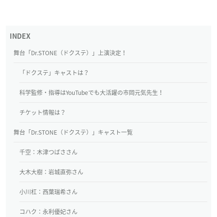
舞台「Dr.STONE（ドクステ）」上演決定！
「ドクステ」キャストは？
科学監修・指導はYouTubeでも大活躍の市岡元気先生！
チケット情報は？
舞台「Dr.STONE（ドクステ）」キャスト一覧
千空：木津つばささん
大木大樹：岩城直弥さん
小川杠：西葉瑞希さん
コハク：永利優妃さん