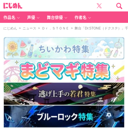
に
じ
め
ん
作品名
声優
舞台俳優
作者名
にじめん
>
ニュース
>
Ｄｒ．ＳＴＯＮＥ
> 舞台「Dr.STONE（ドクステ