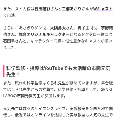
また、スイカ役は
と
が
石田結彩さん
三浦あかりさん
Wキャスト
で出演。
さらに、あさぎりゲン役に
、獅子王司役に
大隅勇太さん
宇野結
、
となるドクタロー役には
也さん
舞台オリジナルキャラクター
と、キャラクター同様に個性豊かなキャストが揃い
石田隼さん
ました。
科学監修・指導はYouTubeでも大活躍の市岡元気
先生！
また、原作の科学監修は
が務めていますが、舞台版
くられ先生
ではくられ先生からの推薦で、科学監修・指導として、GENKI
LABOの
が参加します。
市岡元気先生
元気先生は数々のサイエンスライブ、実験教室を全国各地で開
催し、最近ではオンラインを活用した実験教室も人気の先生で