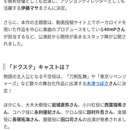
を務め俳優としても出演し、アクションディレクターとしても
活躍する
さんに決定。
伊藤マサミ
さらに、本作の主題歌は、動画投稿サイト上でボーカロイドを
用いた作品を中心に楽曲のプロデュースをしている
40mPさん
が担当するなど、公演前から期待が高まるスタッフ陣が公開さ
れました。
「ドクステ」キャストは？
物語の主人公となる千空役は、「刀剣乱舞」や「東京リベンジ
ャーズ」など数々の舞台化作品に出演する
に決
木津つばさ
さん
定！
ほかにも、大木大樹役に
、小川杠役に
岩城直弥さん
西葉瑞希さ
、コハク役に
、クロム役に
、金狼
ん
永利優妃さん
田村升吾さん
役に
、銀狼役に
の出演が発表されまし
長塚拓海さん
田口司さん
た。