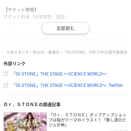
【チケット情報】
チケット料金（全席指定／税込）
一般 6,500円 子供 3,500円
※3歳未満入場不可（満3歳以上は1人につき1枚チケット必要）
※子供＝公演当日に満3歳以上小学校6年生以下のお子様（中学
校1年生以上は一般料金）
©米スタジオ・Boichi／集英社・「Dr.STONE」THE STAGE製作委員会
【スタッフ】
外部リンク
原作：稲垣理一郎・Boichi「Dr.STONE」（集英社ジャンプ コ
ミックス刊）
「Dr.STONE」THE STAGE 〜SCIENCE WORLD〜
脚本・作詞：浅井さやか（One on One）
「Dr.STONE」THE STAGE 〜SCIENCE WORLD〜 Twitter
演出：伊藤マサミ(進戯団 夢命クラシックス)
主題歌：40mP
科学監修・指導：市岡元気（GENKI LABO）
Ｄｒ．ＳＴＯＮＥの関連記事
【キャスト】
「Ｄｒ．ＳＴＯＮＥ」ポップアップショッ
プは桜がテーマのイラスト！「推し達のビ
千空：
木津つばさ
ジュが神」
大木大樹：岩城直弥