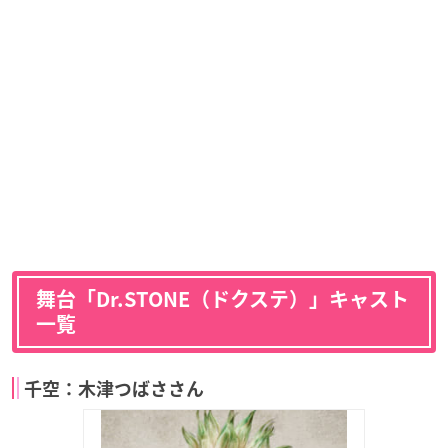
舞台「Dr.STONE（ドクステ）」キャスト
一覧
千空：木津つばささん