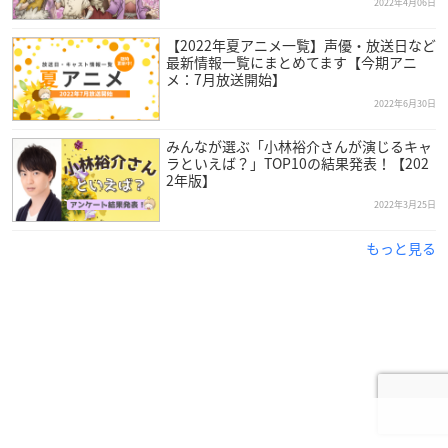
2022年4月06日
小川杠：西葉瑞希
コハク：永利優妃
【2022年夏アニメ一覧】声優・放送日など
最新情報一覧にまとめてます【今期アニ
クロム：田村升吾
メ：7月放送開始】
金狼：長塚拓海
2022年6月30日
銀狼：田口司
スイカ：石田結彩（Wキャスト）
みんなが選ぶ「小林裕介さんが演じるキャ
スイカ：三浦あかり（Wキャスト）
ラといえば？」TOP10の結果発表！【202
2年版】
あさぎりゲン：大隅勇太
獅子王司：宇野結也
2022年3月25日
ドクタロー：石田隼
もっと見る
サイエンスボーイズ＆ガールズ：宮本親臣、ASUKA、渡邊彩
乃、青山瑠里
※ドクタローとは
とある研究所で、日夜科学を追究するサイエンス博士。敬愛す
る千空が活躍する「Dr.STONE」の物語を通して、科学の素晴
らしさを人々に知ってもらうのが彼の役目だ！
※サイエンスボーイズ＆ガールズとは
ドクタローの研究を日々サポートする、ゆかいな助手たち！