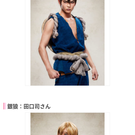
銀狼：田口司さん