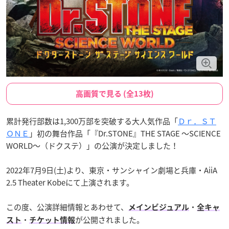
高画質で見る (全13枚)
累計発行部数は1,300万部を突破する大人気作品「
Ｄｒ．ＳＴ
ＯＮＥ
」初の舞台作品「『Dr.STONE』THE STAGE 〜SCIENCE
WORLD〜（ドクステ）」の公演が決定しました！
2022年7月9日(土)より、東京・サンシャイン劇場と兵庫・AiiA
2.5 Theater Kobeにて上演されます。
この度、公演詳細情報とあわせて、
・
メインビジュアル
全キャ
・
が公開されました。
スト
チケット情報