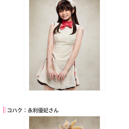
コハク：永利優妃さん