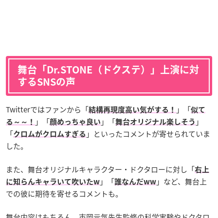
舞台「Dr.STONE（ドクステ）」上演に対
するSNSの声
Twitterではファンから「
」「
結構再現度高い気がする！
似て
」「
」「
」
る～～！
顔めっちゃ良い
舞台オリジナル楽しそう
「
」といったコメントが寄せられていま
クロムがクロムすぎる
した。
また、舞台オリジナルキャラクター・ドクタローに対し「
右上
」「
」など、舞台上
に知らんキャラいて吹いたw
誰なんだww
での彼に期待を寄せるコメントも。
舞台内容はもちろん、市岡元気先生監修の科学実験やドクタロ