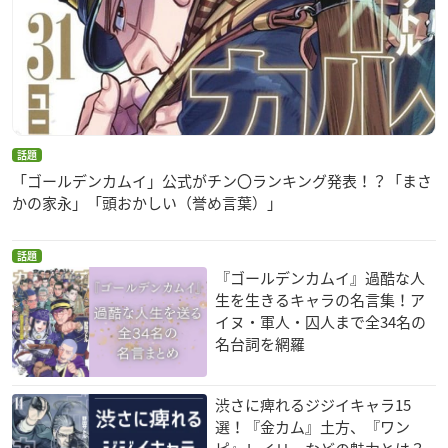
話題
「ゴールデンカムイ」公式がチン〇ランキング発表！？「まさ
かの家永」「頭おかしい（誉め言葉）」
話題
『ゴールデンカムイ』過酷な人
生を生きるキャラの名言集！ア
イヌ・軍人・囚人まで全34名の
名台詞を網羅
渋さに痺れるジジイキャラ15
選！『金カム』土方、『ワン