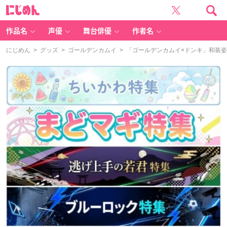
に
じ
め
ん
作品名
声優
舞台俳優
作者名
にじめん
>
グッズ
>
ゴールデンカムイ
> 「ゴールデンカムイ×ドンキ」和装