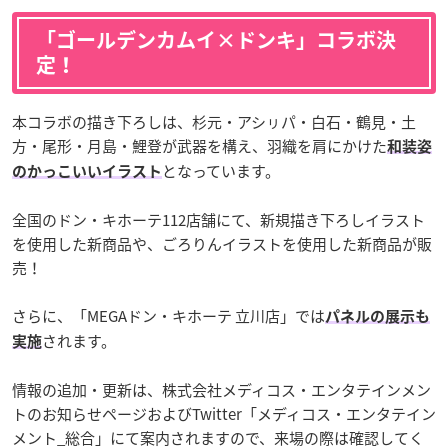
「ゴールデンカムイ×ドンキ」コラボ決
定！
本コラボの描き下ろしは、杉元・アシㇼパ・白石・鶴見・土
方・尾形・月島・鯉登が武器を構え、羽織を肩にかけた
和装姿
となっています。
のかっこいいイラスト
全国のドン・キホーテ112店舗にて、新規描き下ろしイラスト
を使用した新商品や、ごろりんイラストを使用した新商品が販
売！
さらに、「MEGAドン・キホーテ 立川店」では
パネルの展示も
されます。
実施
情報の追加・更新は、株式会社メディコス・エンタテインメン
トのお知らせページおよびTwitter「メディコス・エンタテイン
メント_総合」にて案内されますので、来場の際は確認してく