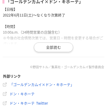
「ゴールデンカムイ×ドン・キホーテ」
【日程】
2022年6月11日(土)～なくなり次第終了
【時間】
10:00a.m.（24時間営業の店舗含む）
※今後の社会情勢次第では、営業日・時間を変更する場合がご
ざいます。
【開催場所】
全国のドン・キホーテ112店舗
店舗確認は
コチラ
©野田サトル／集英社・ゴールデンカムイ製作委員会
外部リンク
【入場方法について】
全日程フリー入場を予定しております。
「ゴールデンカムイ×ドン・キホーテ」
混雑状況によっては整理券配布などによる入場規制を行う場合
ドン・キホーテ
がございますので予めご了承ください。
入場制限を行う場合はTwitter「メディコス・エンタテインメン
ドン・キホーテ Twitter
ト_総合」にてご案内いたします。