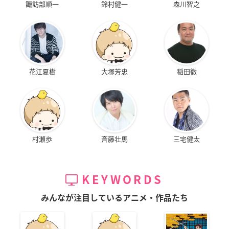
諏訪部順一
鈴村健一
森川智之
花江夏樹
大塚芳忠
稲田徹
村瀬歩
斉藤壮馬
三宅健太
KEYWORDS
みんなが注目しているアニメ・作品たち