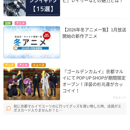
ピ』レイリーなどの魅力とは？
話題
アニメ
【2026年冬アニメ一覧】1月放送
開始の新作アニメ
グッズ
アニメ
ニュース
『ゴールデンカムイ』京都マル
イにて POP UP SHOPが期間限定
オープン！洋装の杉元達がカッ
コイイ！
4コメント
前に京都マルイでユーリのに行ってグッズを買い物した時、店員がエ
ポスカード入りませんか？と…