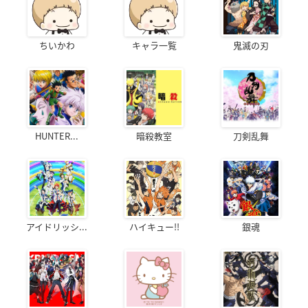
ちいかわ
キャラ一覧
鬼滅の刃
HUNTER...
暗殺教室
刀剣乱舞
アイドリッシ...
ハイキュー!!
銀魂