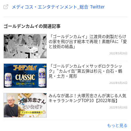
メディコス・エンタテインメント_総合 Twitter
ゴールデンカムイの関連記事
「ゴールデンカムイ」江渡貝の剥製だらけ
の家を飛び出す絵本で再現！素敵FAに「愛
と技術の結晶」
2022年5月26日
「ゴールデンカムイ×サッポロクラシッ
ク」“カムイ缶”第五弾は杉元・白石・鶴
見・土方・尾形
2022年5月26日
みんなが選ぶ！大塚芳忠さんが演じる人気
キャラランキングTOP10【2022年版】
2022年5月19日
もっと見る