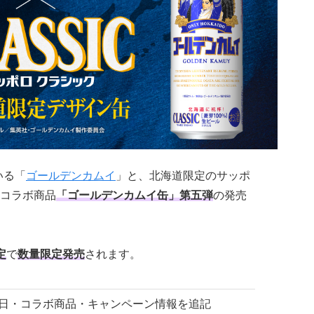
いる「
ゴールデンカムイ
」と、北海道限定のサッポ
コラボ商品
「ゴールデンカムイ缶」第五弾
の発売
定
で
数量限定発売
されます。
 発売日・コラボ商品・キャンペーン情報を追記