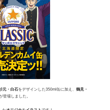
杉元・白石
をデザインした350ml缶に加え、
鶴見・
缶が登場しました。
した
オリジナルイラスト
です！