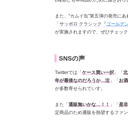
また、“カムイ缶”第五弾の発売にあ
「
サッポロ クラシック『
ゴールデ
が実施されますので、ぜひチェック
SNSの声
Twitterでは「
ケース買い一択
」「
北
年が最後なのだろうか…泣
」「
お酒
が多数寄せられていす。
また「
通販無いかな…！！
」「
是非
定商品のため通販を熱望するファン