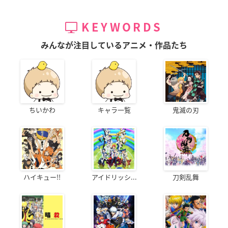
KEYWORDS
みんなが注目しているアニメ・作品たち
ちいかわ
キャラ一覧
鬼滅の刃
ハイキュー!!
アイドリッシ...
刀剣乱舞