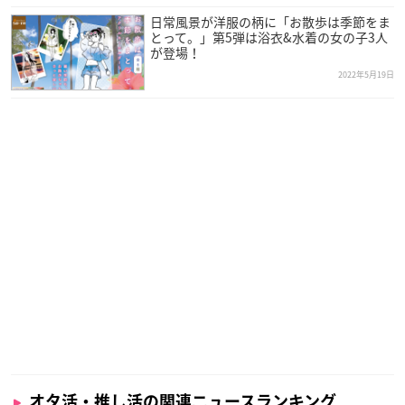
▼推しを飾って収納できるTフレーム
https://t.co/vD36dPg
日常風景が洋服の柄に「お散歩は季節をま
Kba
pic.twitter.com/3NWbvPJJWl
とって。」第5弾は浴衣&水着の女の子3人
が登場！
— OSYAIRO おしゃいろ♡フェリシモオタ活部 (@osyairo)
M
2022年5月19日
ay 10, 2022
オタ活・推し活の関連ニュースランキング