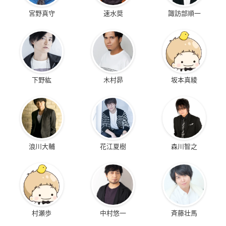
宮野真守
速水奨
諏訪部順一
下野紘
木村昴
坂本真綾
浪川大輔
花江夏樹
森川智之
村瀬歩
中村悠一
斉藤壮馬