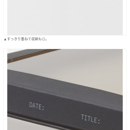
▲すっきり重ねて収納も◎。