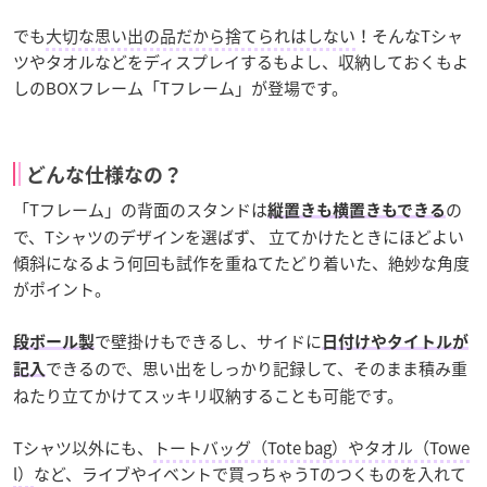
でも
大切な思い出の品だから捨てられはしない
！そんなTシャ
ツやタオルなどをディスプレイするもよし、収納しておくもよ
しのBOXフレーム「Tフレーム」が登場です。
どんな仕様なの？
「Tフレーム」の背面のスタンドは
の
縦置きも横置きもできる
で、Tシャツのデザインを選ばず、 立てかけたときにほどよい
傾斜になるよう何回も試作を重ねてたどり着いた、絶妙な角度
がポイント。
で壁掛けもできるし、サイドに
段ボール製
日付けやタイトルが
できるので、思い出をしっかり記録して、そのまま積み重
記入
ねたり立てかけてスッキリ収納することも可能です。
Tシャツ以外にも、
トートバッグ（Tote bag）やタオル（Towe
l）
など、ライブやイベントで買っちゃうTのつくものを入れて