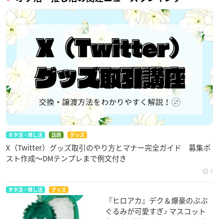
オタ活・推し活
話題
グッズ
X（Twitter）グッズ取引のやり方とマナー完全ガイド 募集ポ
スト作成〜DMテンプレまで例文付き
5
オタ活・推し活
グッズ
『ヒロアカ』デク＆爆豪のぷぷ
ぐるみが可愛すぎ♪ マスコット