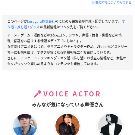
記事の内容について報告する
このページは
kusuguru株式会社
のにじめん編集部が作成・配信しています。
オ
タ活・推し活
/
グッズ
の最新情報はリンク先をご覧ください。
アニメ・ゲーム・漫画などの2次元コンテンツや、声優・舞台・俳優などの情
報・話題をお届けする情報メディア「にじめん」。
女性向けアニメをはじめ、少年アニメやキャラクター作品、VTuberなどストリー
マーにも幅を広げ、オタクが気になる情報を幅広くお届けしています。
さらに、アンケート・ランキング・オタ活（推し活）お役立ち情報など、女性オ
タクがワクワク楽しめるようなコンテンツも発信しています。
VOICE ACTOR
みんなが気になっている声優さん