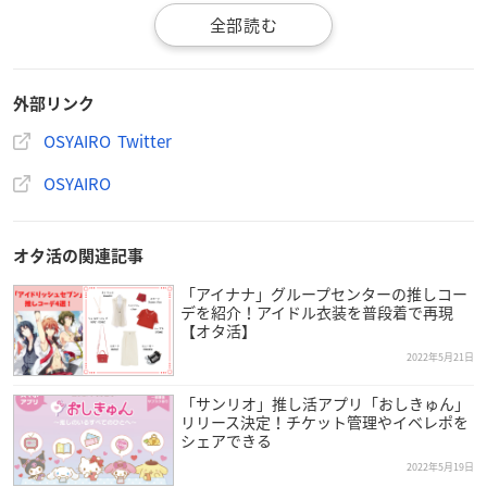
【素材】
紙（段ボール） 窓フィルム：PET
外部リンク
【サイズ】
縦約32.5cm、横約24cm、厚さ約2.5cm（組み立て時） 窓部
OSYAIRO Twitter
分：縦約27cm、横約19cm
OSYAIRO
※簡単な組み立て式です。
オタ活の関連記事
「アイナナ」グループセンターの推しコー
デを紹介！アイドル衣装を普段着で再現
#ZIP
#キテルネ
のコーナーで
【オタ活】
＼ 紹介していただきました！ ／
2022年5月21日
Tシャツを飾ったり収納したりできる
便利なBOXフレームです。
「サンリオ」推し活アプリ「おしきゅん」
リリース決定！チケット管理やイベレポを
ついつい買っちゃうライブTシャツも
シェアできる
これがあればもっと楽しめますよ～！
#溜まるTシャツ推し
2022年5月19日
活あるある