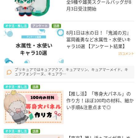
全9種や雄英スクールバッグが8
月3日受注開始
オタ活・推し活
アンケート
話題
8月1日は水の日！『鬼滅の刃』
冨岡義勇など水属性・水使いキ
ャラ10選 【アンケート結果】
15コメント
プリキュアではキュアアクア、キュアマリン、キュアマーメイド、キ
ュアフォンテーヌ、キュアラ…
オタ活・推し活
話題
【推し活】「等身大パネル」の
作り方！ほぼ100均の材料、細か
い手順&注意点まで◎
オタ活・推し活
話題
【東京】推し活ヘアメが楽しめ