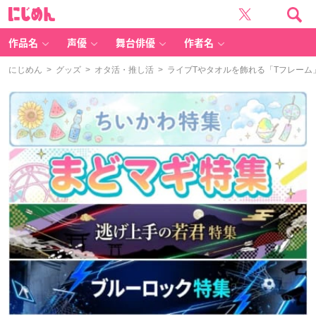
に
じ
め
ん
作品名
声優
舞台俳優
作者名
にじめん
>
グッズ
>
オタ活・推し活
> ライブTやタオルを飾れる「Tフレー