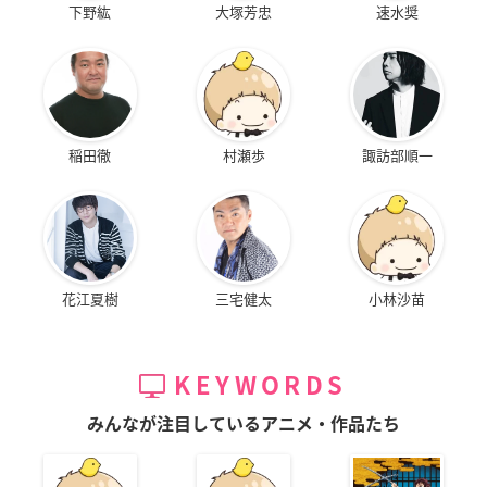
下野紘
大塚芳忠
速水奨
稲田徹
村瀬歩
諏訪部順一
花江夏樹
三宅健太
小林沙苗
KEYWORDS
みんなが注目しているアニメ・作品たち