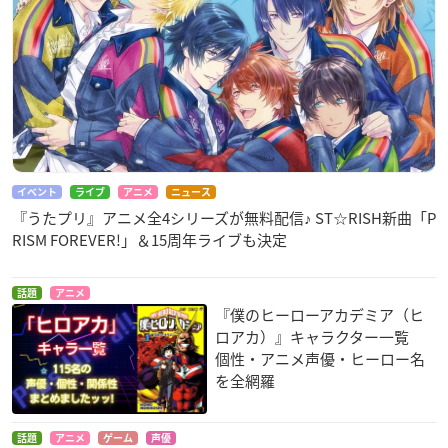
イベント
ライブ
アニメ
ニュース
『うたプリ』アニメ全4シリーズが無料配信♪ ST☆RISH新曲「P
RISM FOREVER!」＆15周年ライブも決定
話題
アニメ
『僕のヒーローアカデミア（ヒ
ロアカ）』キャラクター一覧
個性・アニメ声優・ヒーロー名
を全網羅
話題
アニメ
ゲーム
声優