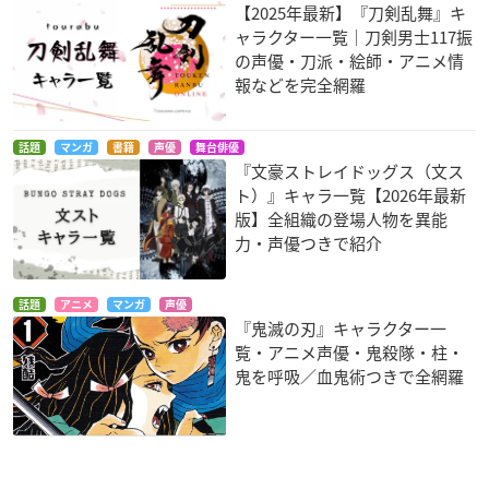
【2025年最新】『刀剣乱舞』キ
ャラクター一覧｜刀剣男士117振
の声優・刀派・絵師・アニメ情
報などを完全網羅
話題
マンガ
書籍
声優
舞台俳優
『文豪ストレイドッグス（文ス
ト）』キャラ一覧【2026年最新
版】全組織の登場人物を異能
力・声優つきで紹介
話題
アニメ
マンガ
声優
『鬼滅の刃』キャラクター一
覧・アニメ声優・鬼殺隊・柱・
鬼を呼吸／血鬼術つきで全網羅