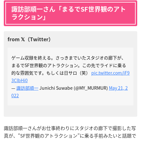
諏訪部順一さん「まるでSF世界観のアト
ラクション」
ゲーム収録を終える。さっきまでいたスタジオの廊下が、
まるでSF世界観のアトラクション。この先でライドに乗る
的な雰囲気です。もしくは日サロ（笑）
pic.twitter.com/iF9
3ClbHi0
—
諏訪部順一
Junichi Suwabe (@MY_MURMUR)
May 21, 2
022
諏訪部順一さんがお仕事終わりにスタジオの廊下で撮影した写
真が、“SF世界観のアトラクション”に乗る手前みたいと話題で