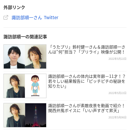
外部リンク
諏訪部順一さん Twitter
諏訪部順一の関連記事
「うたプリ」鈴村健一さん＆諏訪部順一さ
んは“何”担当？「プリライ」映像が公開！
2022年5月22日
諏訪部順一さんの体内は実年齢－11才！？
若々しい結果報告に「ピッチピチの秘訣を
知りたい」
2022年5月22日
諏訪部順一さんが素敵夜景を動画で紹介！
関西弁風ボイスに「いい声すぎて昇天」
2022年5月06日