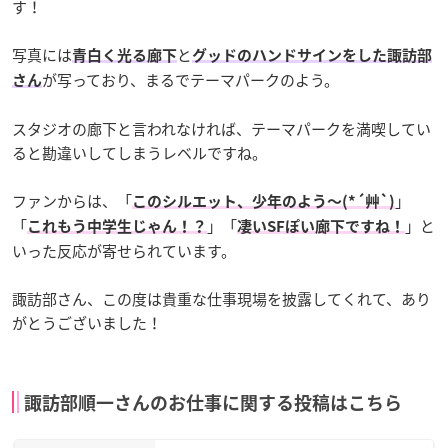
す！
写真には
と
青白く光る廊下
グッドのハンドサインをした諏訪部
が写っており、まるでテーマパークのよう。
さん
スタジオの廊下と言われなければ、テーマパークを満喫してい
ると勘違いしてしまうレベルですね。
ファンからは、「
」
このシルエット、少年のよう〜(*´艸`)
「
」「
」と
これもう中学生じゃん！？
凄いSFぽい廊下ですね！
いった反応が寄せられています。
諏訪部さん、この度は貴重な仕事現場を披露してくれて、あり
がとうございました！
諏訪部順一さんのお仕事に関する投稿はこちら