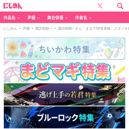
に
じ
め
ん
作品名
声優
舞台俳優
作者名
にじめん
>
声優
>
諏訪部順一
> 諏訪部順一さん「まるでSF世界観」スタジ