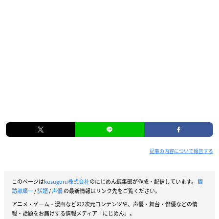
記事の内容について報告する
このページは
kusuguru株式会社
のにじめん編集部が作成・配信しています。
諏
訪部順一
/
話題
/
声優
の最新情報はリンク先をご覧ください。
アニメ・ゲーム・漫画などの2次元コンテンツや、声優・舞台・俳優などの情
報・話題をお届けする情報メディア「にじめん」。