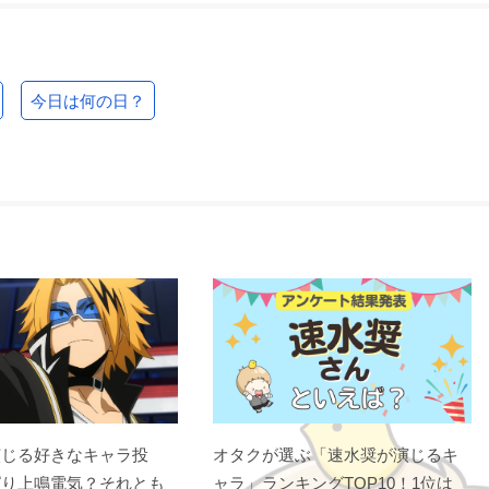
今日は何の日？
演じる好きなキャラ投
オタクが選ぶ「速水奨が演じるキ
ぱり上鳴電気？それとも
ャラ」ランキングTOP10！1位は