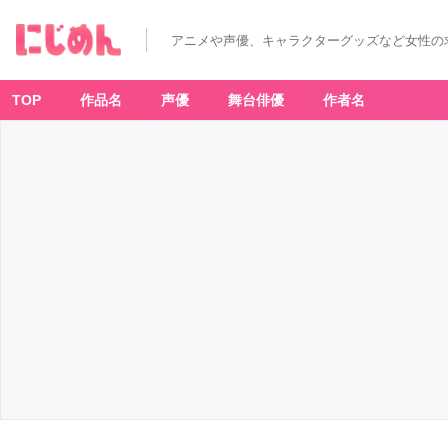
「ジ
ョ
ジ
アニメや声優、キャラクターグッズなど女性の
ョ」
声
優
の“ジ
ョ
TOP
作品名
声優
舞台俳優
作者名
女
子
会”が
ベ
ネ
ッ！
フ
ァ
イ
ル
ー
ズ
あ
い
さ
ん
ら
集
結
に
「尊
す
ぎ
る〜」
_
1
番
目
の
画
像
-
ア
ニ
メ