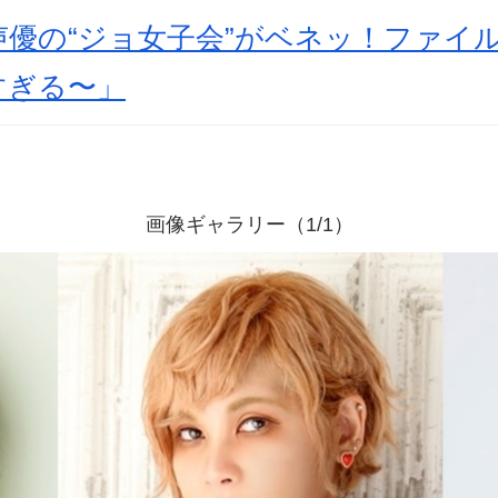
声優の“ジョ女子会”がベネッ！ファイ
すぎる〜」
画像ギャラリー（1/1）