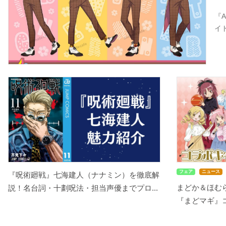
『
イ
フェア
ニュース
『呪術廻戦』七海建人（ナナミン）を徹底解
まどか＆ほむ
説！名台詞・十劃呪法・担当声優までプロ...
『まどマギ』コ