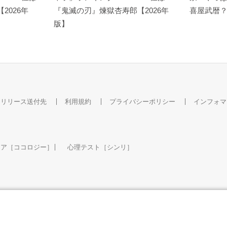
【2026年
『鬼滅の刃』煉󠄁獄杏寿郎【2026年
喜屋武暦
版】
スリリース送付先
利用規約
プライバシーポリシー
インフォマ
ケア［ココロジー］
心理テスト［シンリ］