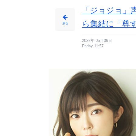
情
報
サ
「ジョジョ」
イ
ト
に
じ
ら集結に「尊
め
戻る
ん
2022年 05月06日
Friday 11:57