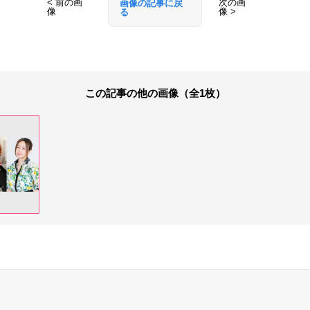
< 前の画
次の画
画像の記事に戻
像
像 >
る
この記事の他の画像（全1枚）