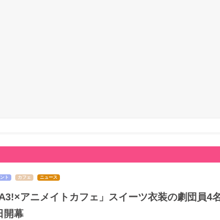
ント
カフェ
ニュース
A3!×アニメイトカフェ」スイーツ衣装の劇団員4
日開幕