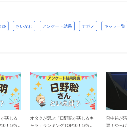
まゆ
ちいかわ
アンケート結果
ナガノ
キャラ一覧
明が演じる
オタクが選ぶ「日野聡が演じるキ
畠中祐が
10！1位は
ャラ」ランキングTOP10！1位は
票！やっ