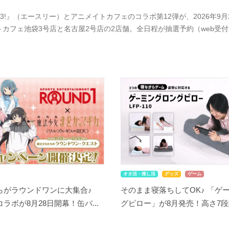
A3!』（エースリー）とアニメイトカフェのコラボ第12弾が、2026年
トカフェ池袋3号店と名古屋2号店の2店舗。全日程が抽選予約（web受
オタ活・推し活
グッズ
ゲーム
らがラウンドワンに大集合♪
そのまま寝落ちしてOK♪ 「ゲ
ラボが8月28日開幕！缶バ...
グピロー」が8月発売！高さ7段階