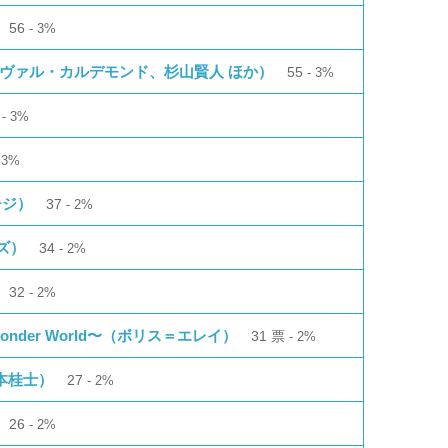
56
3%
ヴァル・カルデモンド、杉山賢人 ほか）
55
3%
5
3%
3%
チジ）
37
2%
ズ）
34
2%
32
2%
Wonder World〜（ボリス＝エレイ）
31
票
2%
（東本桂士）
27
2%
26
2%