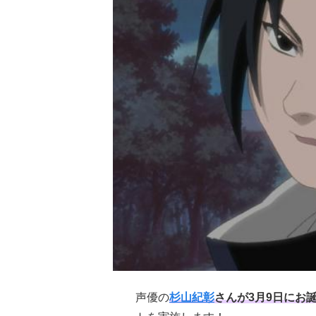
声優の
杉山紀彰
さんが3月9日にお