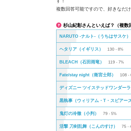
す！
複数回答可能ですので、好きなだけ
杉山紀彰さんといえば？（複数
NARUTO -ナルト-（うちはサスケ）
ヘタリア（イギリス）
130
8%
BLEACH（石田雨竜）
119
7%
Fate/stay night（衛宮士郎）
108
ディズニー ツイステッドワンダー
黒執事（ウィリアム・T・スピアー
鬼灯の冷徹（小判）
79
5%
活撃 刀剣乱舞（こんのすけ）
75