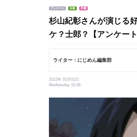
アンケート
話題
声優
杉山紀彰さんが演じる
ケ？士郎？【アンケー
ライター：にじめん編集部
2022年 03月02日
Wednesday 16:06