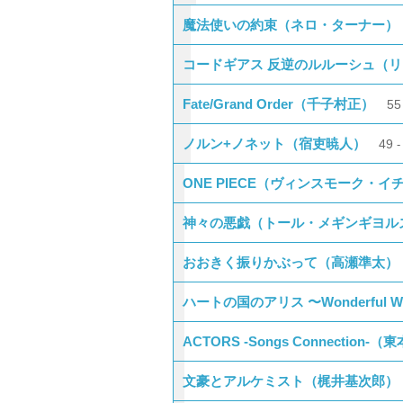
魔法使いの約束（ネロ・ターナー）
コードギアス 反逆のルルーシュ（リ
Fate/Grand Order（千子村正）
5
ノルン+ノネット（宿吏暁人）
49
ONE PIECE（ヴィンスモーク・イ
神々の悪戯（トール・メギンギヨル
おおきく振りかぶって（高瀬準太）
ハートの国のアリス 〜Wonderful 
ACTORS -Songs Connection-
文豪とアルケミスト（梶井基次郎）