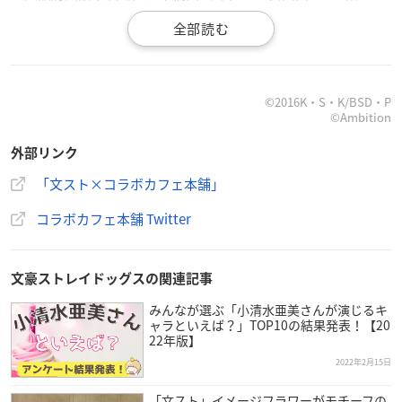
・コラボカフェ本舗 大阪日本橋店
（東京都千代田区外神田4丁目3−10シャトンビル 2階）
©2016K・S・K/BSD・P
©Ambition
外部リンク
／
「文スト×コラボカフェ本舗」
文豪ストレイドッグス
迷ヰ犬怪奇譚
×COLLABO CAFE HONPO
コラボカフェ本舗 Twitter
コラボカフェ開催決定✨
＼
開催店舗：秋葉原本店/大阪日本橋店
文豪ストレイドッグスの関連記事
開催期間：3/4(金)〜4/10(日)
みんなが選ぶ「小清水亜美さんが演じるキ
ャラといえば？」TOP10の結果発表！【20
▼予約/詳細
https://t.co/I1qH18RSCq
#bungomayoi
pic.twi
22年版】
tter.com/7WywhCdM4s
2022年2月15日
— コラボカフェ本舗・Nuidri!!・きゃらドリ【公式】 (@c_
「文スト」イメージフラワーがモチーフの