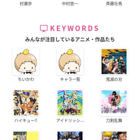
村瀬歩
中村悠一
斉藤壮馬
KEYWORDS
みんなが注目しているアニメ・作品たち
ちいかわ
キャラ一覧
鬼滅の刃
ハイキュー!!
アイドリッシ...
刀剣乱舞