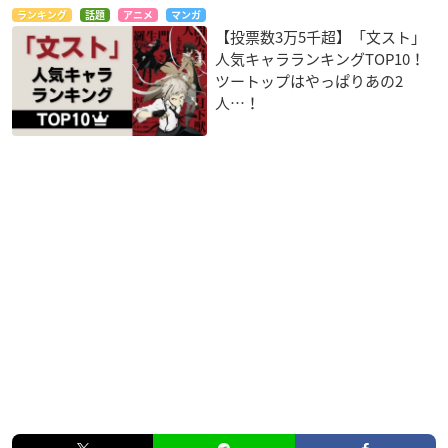
ランキング
話題
アニメ
マンガ
【投票数3万5千超】「文スト」
人気キャラランキングTOP10！
ツートップはやっぱりあの2
人…！