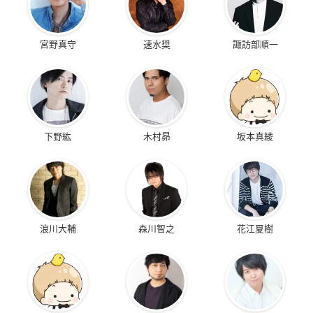
宮野真守
速水奨
諏訪部順一
下野紘
木村昴
坂本真綾
浪川大輔
森川智之
花江夏樹