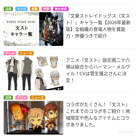
話題
マンガ
書籍
声優
舞台俳優
『文豪ストレイドッグス（文ス
ト）』キャラ一覧【2026年最新
版】全組織の登場人物を異能
力・声優つきで紹介
アニメ
ニュース
アニメ『文スト』設定画二十六
弾は組合からハーマン・メルヴ
ィル！CVは菅生隆之さんに決
定！
話題
アニメ
ニュース
コラボがたくさん！『文スト』
これまでのコラボをご紹介！地
域限定や色んなアイテムとコラ
ボありました。
1コメント