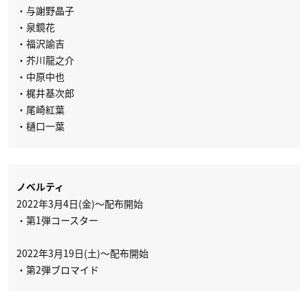
・与謝野晶子
・泉鏡花
・福沢諭吉
・芥川龍之介
・中原中也
・梶井基次郎
・尾崎紅葉
・樋口一葉
ノベルティ
2022年3月4日(金)～配布開始
・第1弾コースター
2022年3月19日(土)～配布開始
・第2弾ブロマイド