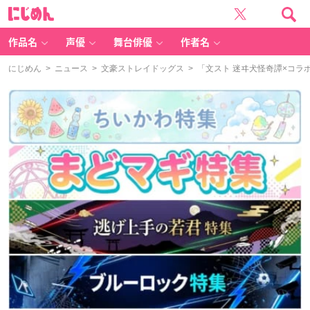
に
じ
め
ん
作品名
声優
舞台俳優
作者名
にじめん
>
ニュース
>
文豪ストレイドッグス
> 「文スト 迷ヰ犬怪奇譚×コ