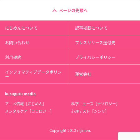
ページの先頭へ
にじめんについて
記事掲載について
お問い合わせ
プレスリリース送付先
利用規約
プライバシーポリシー
インフォマティブデータポリシ
運営会社
ー
kusuguru
media
アニメ情報［にじめん］
科学ニュース［ナゾロジー］
メンタルケア［ココロジー］
心理テスト［シンリ］
Copyright 2013 nijimen.