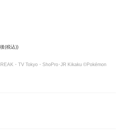
(税込))
FREAK・TV Tokyo・ShoPro･JR Kikaku ©Pokémon